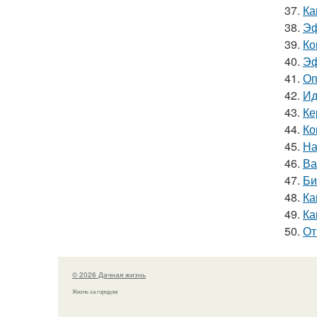
37.
Ка
38.
Эф
39.
Ко
40.
Эф
41.
Оп
42.
Ид
43.
Ке
44.
Ко
45.
На
46.
Ва
47.
Би
48.
Ка
49.
Ка
50.
От
© 2026 Дачная жизнь
Жизнь за городом