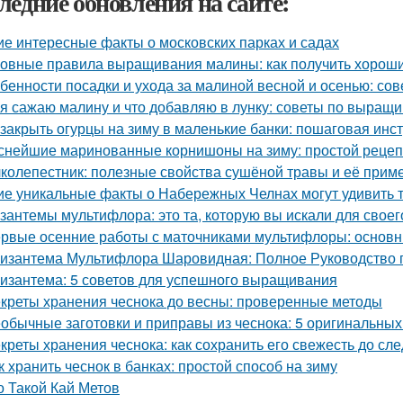
ледние обновления на сайте:
ие интересные факты о московских парках и садах
овные правила выращивания малины: как получить хорош
бенности посадки и ухода за малиной весной и осенью: со
 я сажаю малину и что добавляю в лунку: советы по выращ
 закрыть огурцы на зиму в маленькие банки: пошаговая инс
снейшие маринованные корнишоны на зиму: простой рецеп
колепестник: полезные свойства сушёной травы и её прим
ие уникальные факты о Набережных Челнах могут удивить 
зантемы мультифлора: это та, которую вы искали для своег
рвые осенние работы с маточниками мультифлоры: основн
изантема Мультифлора Шаровидная: Полное Руководство
изантема: 5 советов для успешного выращивания
креты хранения чеснока до весны: проверенные методы
обычные заготовки и приправы из чеснока: 5 оригинальных
креты хранения чеснока: как сохранить его свежесть до с
к хранить чеснок в банках: простой способ на зиму
о Такой Кай Метов