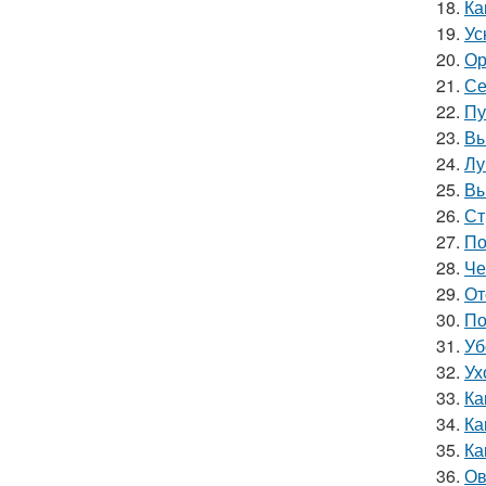
18.
Ка
19.
Ус
20.
Ор
21.
Се
22.
Пу
23.
Вы
24.
Лу
25.
Вы
26.
Ст
27.
По
28.
Че
29.
От
30.
По
31.
Уб
32.
Ух
33.
Ка
34.
Ка
35.
Ка
36.
Ов