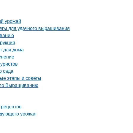
ий урожай
веты для удачного выращивания
иванию
трукция
т для дома
енение
туристов
о сада
ые этапы и советы
 по Выращиванию
 рецептов
ледующего урожая