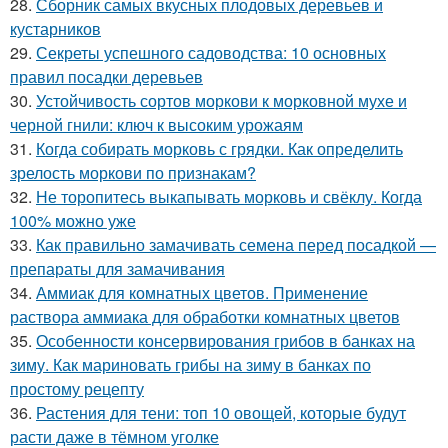
28.
Сборник самых вкусных плодовых деревьев и
кустарников
29.
Секреты успешного садоводства: 10 основных
правил посадки деревьев
30.
Устойчивость сортов моркови к морковной мухе и
черной гнили: ключ к высоким урожаям
31.
Когда собирать морковь с грядки. Как определить
зрелость моркови по признакам?
32.
Не торопитесь выкапывать морковь и свёклу. Когда
100% можно уже
33.
Как правильно замачивать семена перед посадкой —
препараты для замачивания
34.
Аммиак для комнатных цветов. Применение
раствора аммиака для обработки комнатных цветов
35.
Особенности консервирования грибов в банках на
зиму. Как мариновать грибы на зиму в банках по
простому рецепту
36.
Растения для тени: топ 10 овощей, которые будут
расти даже в тёмном уголке