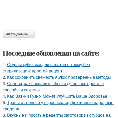
читать дальше →
Последние обновления на сайте:
1.
Огурцы кубиками для салатов на зиму без
стерилизации: простой рецепт
2.
Как сохранить свежесть яблок: проверенные методы
3.
Советы, как сохранить яблоки до весны: простые
способы и секреты
4.
Как 'Заткни Гузно' Может Улучшить Ваше Здоровье
5.
Травы от поноса у взрослых: эффективные народные
средства
6.
Вкусные и простые рецепты заготовок из огурцов на