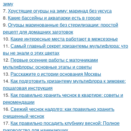
зиму
7.
Хрустящие огурцы на зиму: маринад без уксуса
8.
Какие бассейны и аквапарки есть в городе
9.
Огурцы маринованные без стерилизации: простой
рецепт для домашних заготовок
10.
Какие интересные места работают в межсезонье
11.
Самый главный секрет хризантемы мультифлора: что
вы не знали о этих цветах
12.
Первые осенние работы с маточниками
мультифлоры: основные этапы и советы
13.
Расскажите о истории основания Москвы
14.
Как подготовить хризантему мультифлора к зимовке:
пошаговая инструкция
15.
Как правильно хранить чеснок в квартире: советы и
рекомендации
16.
Свежий чеснок надолго: как правильно хранить
очищенный чеснок
17.
Как правильно посадить клубнику весной: Полное
руководство для начинающих