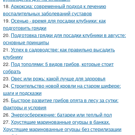
18.
Аркоксиа: современный подход к лечению
воспалительных заболеваний суставов
19.
Осенью - время для посадки клубники: как
подготовить грядки
20.
Подготовка грядки для посадки клубники в августе:
основные принципы
21.
Успех в садоводстве: как правильно высадить
клубнику
22.
Под тополями: 5 видов грибов, которые стоит
собрать
23.
Овес или рожь: какой лучше для здоровья
24.
Строительство новой кровли на старом шифере:
шаги и подсказки
25.
Быстрое развитие грибов опята в лесу за сутки:
факторы и условия
26.
Энергосбережение: батареи или теплый пол
27.
Хрустящие маринованные огурцы в банках.
Хрустящие маринованные огурцы без стерилизации