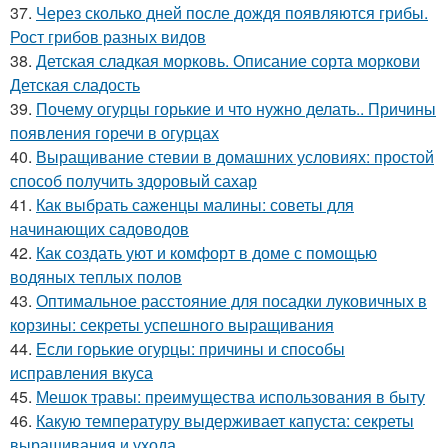
37.
Через сколько дней после дождя появляются грибы.
Рост грибов разных видов
38.
Детская сладкая морковь. Описание сорта моркови
Детская сладость
39.
Почему огурцы горькие и что нужно делать.. Причины
появления горечи в огурцах
40.
Выращивание стевии в домашних условиях: простой
способ получить здоровый сахар
41.
Как выбрать саженцы малины: советы для
начинающих садоводов
42.
Как создать уют и комфорт в доме с помощью
водяных теплых полов
43.
Оптимальное расстояние для посадки луковичных в
корзины: секреты успешного выращивания
44.
Если горькие огурцы: причины и способы
исправления вкуса
45.
Мешок травы: преимущества использования в быту
46.
Какую температуру выдерживает капуста: секреты
выращивания и ухода