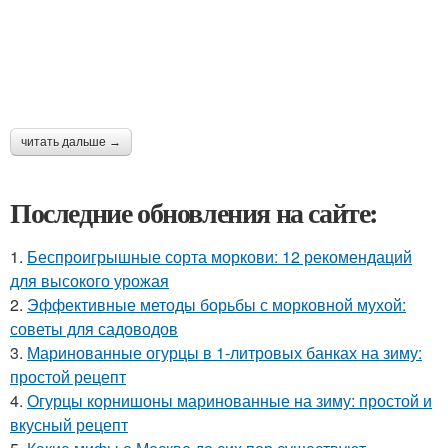
читать дальше →
Последние обновления на сайте:
1.
Беспроигрышные сорта моркови: 12 рекомендаций
для высокого урожая
2.
Эффективные методы борьбы с морковной мухой:
советы для садоводов
3.
Маринованные огурцы в 1-литровых банках на зиму:
простой рецепт
4.
Огурцы корнишоны маринованные на зиму: простой и
вкусный рецепт