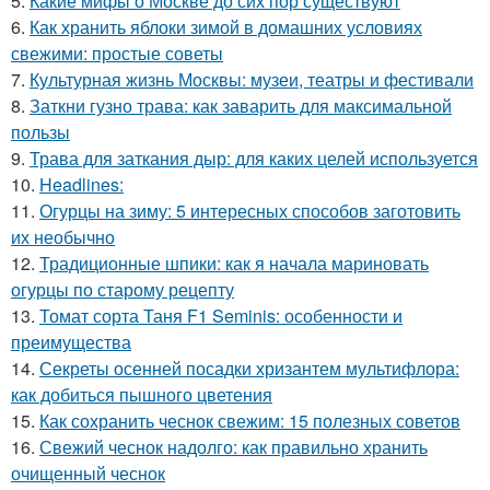
5.
Какие мифы о Москве до сих пор существуют
6.
Как хранить яблоки зимой в домашних условиях
свежими: простые советы
7.
Культурная жизнь Москвы: музеи, театры и фестивали
8.
Заткни гузно трава: как заварить для максимальной
пользы
9.
Трава для заткания дыр: для каких целей используется
10.
Headlines:
11.
Огурцы на зиму: 5 интересных способов заготовить
их необычно
12.
Традиционные шпики: как я начала мариновать
огурцы по старому рецепту
13.
Томат сорта Таня F1 Seminis: особенности и
преимущества
14.
Секреты осенней посадки хризантем мультифлора:
как добиться пышного цветения
15.
Как сохранить чеснок свежим: 15 полезных советов
16.
Свежий чеснок надолго: как правильно хранить
очищенный чеснок