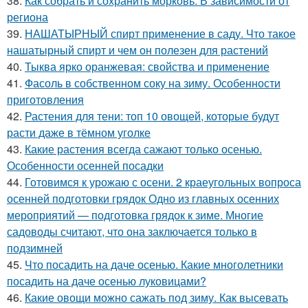
38.
Как собрать и сохранить морковь. В зависимости от
региона
39.
НАШАТЫРНЫЙ спирт применение в саду. Что такое
нашатырный спирт и чем он полезен для растений
40.
Тыква ярко оранжевая: свойства и применение
41.
Фасоль в собственном соку на зиму. Особенности
приготовления
42.
Растения для тени: топ 10 овощей, которые будут
расти даже в тёмном уголке
43.
Какие растения всегда сажают только осенью.
Особенности осенней посадки
44.
Готовимся к урожаю с осени. 2 краеугольных вопроса
осенней подготовки грядок Одно из главных осенних
мероприятий — подготовка грядок к зиме. Многие
садоводы считают, что она заключается только в
подзимней
45.
Что посадить на даче осенью. Какие многолетники
посадить на даче осенью луковицами?
46.
Какие овощи можно сажать под зиму. Как высевать