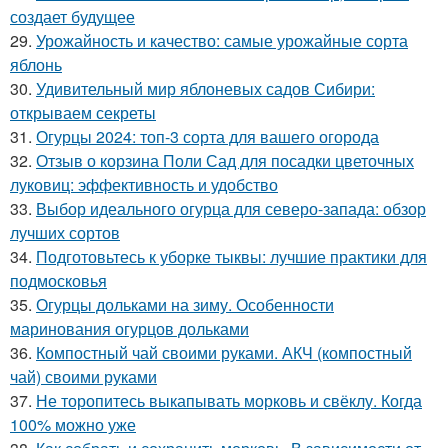
создает будущее
29.
Урожайность и качество: самые урожайные сорта
яблонь
30.
Удивительный мир яблоневых садов Сибири:
открываем секреты
31.
Огурцы 2024: топ-3 сорта для вашего огорода
32.
Отзыв о корзина Поли Сад для посадки цветочных
луковиц: эффективность и удобство
33.
Выбор идеального огурца для северо-запада: обзор
лучших сортов
34.
Подготовьтесь к уборке тыквы: лучшие практики для
подмосковья
35.
Огурцы дольками на зиму. Особенности
маринования огурцов дольками
36.
Компостный чай своими руками. АКЧ (компостный
чай) своими руками
37.
Не торопитесь выкапывать морковь и свёклу. Когда
100% можно уже