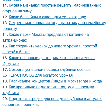
11.
Кухня наизнанку: простые рецепты маринованных
огурцов на зиму
12.
Какие бассейны и аквапарки есть в городе
13.
Секреты маринования: огурцы на зиму по семейному
рецепту
14.
Какие парки Москвы предлагают катание на
аттракционах
15.
Как сохранить чеснок до нового урожая: простой
способ в банке
16.
Какие основные достопримечательности есть в
Иркутске
17.
Секреты успешной посадки клубники осенью:
СУПЕР-СПОСОБ для богатого урожая
18.
Расписание концертов Линды в Москве: где и когда
19.
Как правильно подготовить грядку для посадки
клубники
20.
Подготовка грядки для посадки клубники в августе:
основные принципы