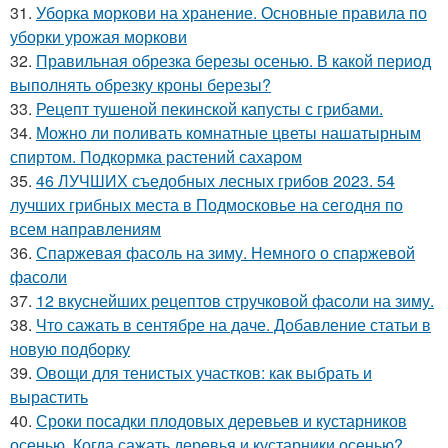
31.
Уборка моркови на хранение. Основные правила по
уборки урожая моркови
32.
Правильная обрезка березы осенью. В какой период
выполнять обрезку кроны березы?
33.
Рецепт тушеной пекинской капусты с грибами.
34.
Можно ли поливать комнатные цветы нашатырным
спиртом. Подкормка растений сахаром
35.
46 ЛУЧШИХ съедобных лесных грибов 2023. 54
лучших грибных места в Подмосковье на сегодня по
всем направлениям
36.
Спаржевая фасоль на зиму. Немного о спаржевой
фасоли
37.
12 вкуснейших рецептов стручковой фасоли на зиму.
38.
Что сажать в сентябре на даче. Добавление статьи в
новую подборку
39.
Овощи для тенистых участков: как выбрать и
вырастить
40.
Сроки посадки плодовых деревьев и кустарников
осенью. Когда сажать деревья и кустарники осенью?