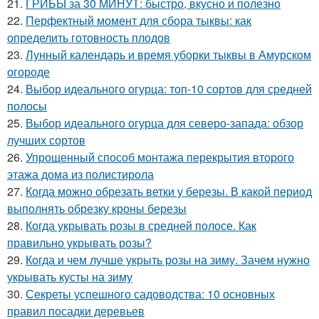
21.
ГРИБЫ за 30 МИНУТ: быстро, вкусно и полезно
22.
Перфектный момент для сбора тыквы: как
определить готовность плодов
23.
Лунный календарь и время уборки тыквы в Амурском
огороде
24.
Выбор идеального огурца: топ-10 сортов для средней
полосы
25.
Выбор идеального огурца для северо-запада: обзор
лучших сортов
26.
Упрощенный способ монтажа перекрытия второго
этажа дома из полистирола
27.
Когда можно обрезать ветки у березы. В какой период
выполнять обрезку кроны березы
28.
Когда укрывать розы в средней полосе. Как
правильно укрывать розы?
29.
Когда и чем лучше укрыть розы на зиму. Зачем нужно
укрывать кусты на зиму
30.
Секреты успешного садоводства: 10 основных
правил посадки деревьев