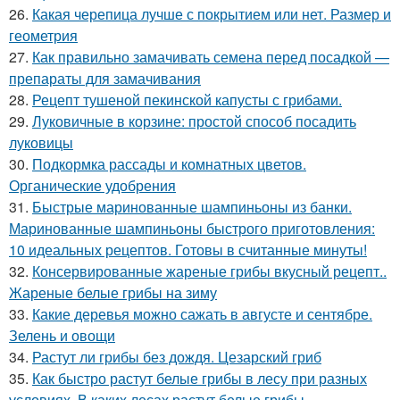
26.
Какая черепица лучше с покрытием или нет. Размер и
геометрия
27.
Как правильно замачивать семена перед посадкой —
препараты для замачивания
28.
Рецепт тушеной пекинской капусты с грибами.
29.
Луковичные в корзине: простой способ посадить
луковицы
30.
Подкормка рассады и комнатных цветов.
Органические удобрения
31.
Быстрые маринованные шампиньоны из банки.
Маринованные шампиньоны быстрого приготовления:
10 идеальных рецептов. Готовы в считанные минуты!
32.
Консервированные жареные грибы вкусный рецепт..
Жареные белые грибы на зиму
33.
Какие деревья можно сажать в августе и сентябре.
Зелень и овощи
34.
Растут ли грибы без дождя. Цезарский гриб
35.
Как быстро растут белые грибы в лесу при разных
условиях. В каких лесах растут белые грибы