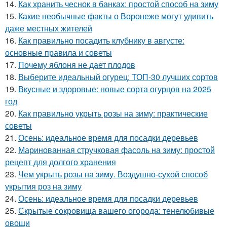
14.
Как хранить чеснок в банках: простой способ на зиму
15.
Какие необычные факты о Воронеже могут удивить
даже местных жителей
16.
Как правильно посадить клубнику в августе:
основные правила и советы
17.
Почему яблоня не дает плодов
18.
Выберите идеальный огурец: ТОП-30 лучших сортов
19.
Вкусные и здоровые: новые сорта огурцов на 2025
год
20.
Как правильно укрыть розы на зиму: практические
советы
21.
Осень: идеальное время для посадки деревьев
22.
Маринованная стручковая фасоль на зиму: простой
рецепт для долгого хранения
23.
Чем укрыть розы на зиму. Воздушно-сухой способ
укрытия роз на зиму
24.
Осень: идеальное время для посадки деревьев
25.
Скрытые сокровища вашего огорода: тенелюбивые
овощи