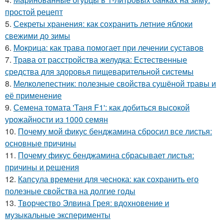
простой рецепт
5.
Секреты хранения: как сохранить летние яблоки
свежими до зимы
6.
Мокрица: как трава помогает при лечении суставов
7.
Трава от расстройства желудка: Естественные
средства для здоровья пищеварительной системы
8.
Мелколепестник: полезные свойства сушёной травы и
её применение
9.
Семена томата 'Таня F1': как добиться высокой
урожайности из 1000 семян
10.
Почему мой фикус бенджамина сбросил все листья:
основные причины
11.
Почему фикус бенджамина сбрасывает листья:
причины и решения
12.
Капсула времени для чеснока: как сохранить его
полезные свойства на долгие годы
13.
Творчество Элвина Грея: вдохновение и
музыкальные эксперименты