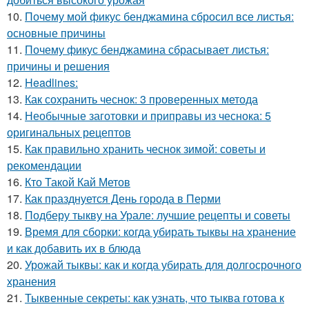
10.
Почему мой фикус бенджамина сбросил все листья:
основные причины
11.
Почему фикус бенджамина сбрасывает листья:
причины и решения
12.
Headlines:
13.
Как сохранить чеснок: 3 проверенных метода
14.
Необычные заготовки и приправы из чеснока: 5
оригинальных рецептов
15.
Как правильно хранить чеснок зимой: советы и
рекомендации
16.
Кто Такой Кай Метов
17.
Как празднуется День города в Перми
18.
Подберу тыкву на Урале: лучшие рецепты и советы
19.
Время для сборки: когда убирать тыквы на хранение
и как добавить их в блюда
20.
Урожай тыквы: как и когда убирать для долгосрочного
хранения
21.
Тыквенные секреты: как узнать, что тыква готова к