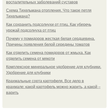
воспалительных заболеваний суставов
Схема Тихельмана отопления. Что такое петля
Тихельмана?
Как сохранить подсолнухи от птиц. Как уберечь
урожай подсолнуха от птиц
Почему у помидоров жесткая белая сердцевина.
Причины появления белой середины томатов
Как отделить семена помидоров от жмыха. Как
отделить семена от мякоти
Комплексное минеральное удобрение для клубники.
Удобрение для клубники
Крахмальные сорта картофеля. Все дело в
крахмале: какой картофель можно жарить, а какой –
варить