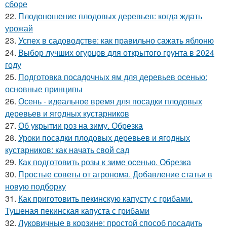
сборе
22.
Плодоношение плодовых деревьев: когда ждать
урожай
23.
Успех в садоводстве: как правильно сажать яблоню
24.
Выбор лучших огурцов для открытого грунта в 2024
году
25.
Подготовка посадочных ям для деревьев осенью:
основные принципы
26.
Осень - идеальное время для посадки плодовых
деревьев и ягодных кустарников
27.
Об укрытии роз на зиму. Обрезка
28.
Уроки посадки плодовых деревьев и ягодных
кустарников: как начать свой сад
29.
Как подготовить розы к зиме осенью. Обрезка
30.
Простые советы от агронома. Добавление статьи в
новую подборку
31.
Как приготовить пекинскую капусту с грибами.
Тушеная пекинская капуста с грибами
32.
Луковичные в корзине: простой способ посадить