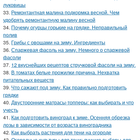
луковицы
33.
Ремонтантная малина подкормка весной. Чем
удобрять ремонтантную малину весной
34.
Почему огурцы горькие на грядке. Неправильный
полив
35.
Грибы с овощами на зиму. Ингредиенты
36.
Спаржевая фасоль на зиму. Немного о спаржевой
фасоли
37.
12 вкуснейших рецептов стручковой фасоли на зиму.
38.
В томатах белые прожилки причина. Нехватка
питательных веществ
39.
Что сажают под зиму. Как правильно подготовить
грядки
40.
Двусторонние матрасы-топперы: как выбирать и что
учесть
41.
Как подготовить виноград к зиме. Осенняя обрезка
лозы в зависимости от возраста виноградника
42.
Как выбрать растения для тени на огороде
43.
Огородные культуры для тени: лучшие выборы для