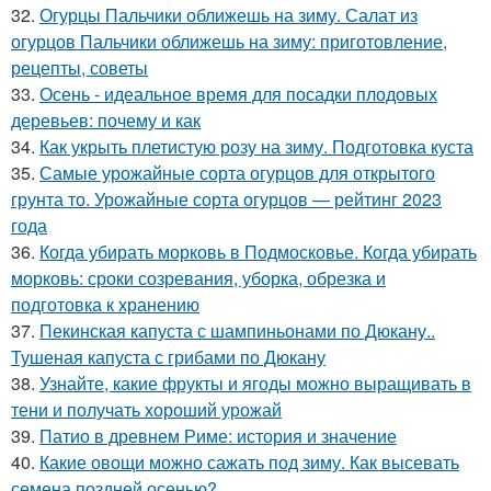
32.
Огурцы Пальчики оближешь на зиму. Салат из
огурцов Пальчики оближешь на зиму: приготовление,
рецепты, советы
33.
Осень - идеальное время для посадки плодовых
деревьев: почему и как
34.
Как укрыть плетистую розу на зиму. Подготовка куста
35.
Самые урожайные сорта огурцов для открытого
грунта то. Урожайные сорта огурцов — рейтинг 2023
года
36.
Когда убирать морковь в Подмосковье. Когда убирать
морковь: сроки созревания, уборка, обрезка и
подготовка к хранению
37.
Пекинская капуста с шампиньонами по Дюкану..
Тушеная капуста с грибами по Дюкану
38.
Узнайте, какие фрукты и ягоды можно выращивать в
тени и получать хороший урожай
39.
Патио в древнем Риме: история и значение
40.
Какие овощи можно сажать под зиму. Как высевать
семена поздней осенью?