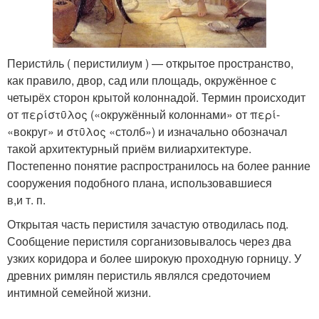
Перисти́ль ( перистилиум ) — открытое пространство,
как правило, двор, сад или площадь, окружённое с
четырёх сторон крытой колоннадой. Термин происходит
от περίστῡλος («окружённый колоннами» от περί-
«вокруг» и στῡλος «столб») и изначально обозначал
такой архитектурный приём вилиархитектуре.
Постепенно понятие распространилось на более ранние
сооружения подобного плана, использовавшиеся
в,и т. п.
Открытая часть перистиля зачастую отводилась под.
Сообщение перистиля сорганизовывалось через два
узких коридора и более широкую проходную горницу. У
древних римлян перистиль являлся средоточием
интимной семейной жизни.