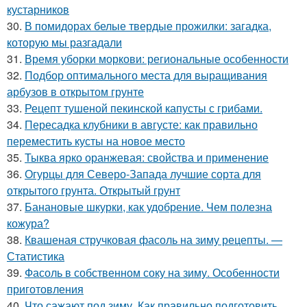
кустарников
30.
В помидорах белые твердые прожилки: загадка,
которую мы разгадали
31.
Время уборки моркови: региональные особенности
32.
Подбор оптимального места для выращивания
арбузов в открытом грунте
33.
Рецепт тушеной пекинской капусты с грибами.
34.
Пересадка клубники в августе: как правильно
переместить кусты на новое место
35.
Тыква ярко оранжевая: свойства и применение
36.
Огурцы для Северо-Запада лучшие сорта для
открытого грунта. Открытый грунт
37.
Банановые шкурки, как удобрение. Чем полезна
кожура?
38.
Квашеная стручковая фасоль на зиму рецепты. —
Статистика
39.
Фасоль в собственном соку на зиму. Особенности
приготовления
40.
Что сажают под зиму. Как правильно подготовить