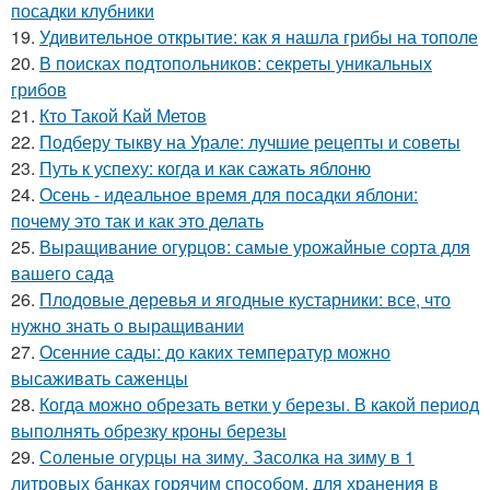
посадки клубники
19.
Удивительное открытие: как я нашла грибы на тополе
20.
В поисках подтопольников: секреты уникальных
грибов
21.
Кто Такой Кай Метов
22.
Подберу тыкву на Урале: лучшие рецепты и советы
23.
Путь к успеху: когда и как сажать яблоню
24.
Осень - идеальное время для посадки яблони:
почему это так и как это делать
25.
Выращивание огурцов: самые урожайные сорта для
вашего сада
26.
Плодовые деревья и ягодные кустарники: все, что
нужно знать о выращивании
27.
Осенние сады: до каких температур можно
высаживать саженцы
28.
Когда можно обрезать ветки у березы. В какой период
выполнять обрезку кроны березы
29.
Соленые огурцы на зиму. Засолка на зиму в 1
литровых банках горячим способом, для хранения в