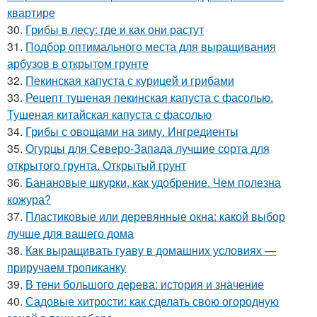
квартире
30.
Грибы в лесу: где и как они растут
31.
Подбор оптимального места для выращивания
арбузов в открытом грунте
32.
Пекинская капуста с курицей и грибами
33.
Рецепт тушеная пекинская капуста с фасолью.
Тушеная китайская капуста с фасолью
34.
Грибы с овощами на зиму. Ингредиенты
35.
Огурцы для Северо-Запада лучшие сорта для
открытого грунта. Открытый грунт
36.
Банановые шкурки, как удобрение. Чем полезна
кожура?
37.
Пластиковые или деревянные окна: какой выбор
лучше для вашего дома
38.
Как выращивать гуаву в домашних условиях —
приручаем тропиканку
39.
В тени большого дерева: история и значение
40.
Садовые хитрости: как сделать свою огородную