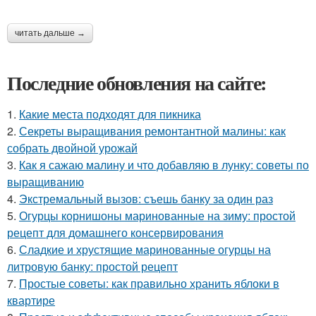
читать дальше →
Последние обновления на сайте:
1.
Какие места подходят для пикника
2.
Секреты выращивания ремонтантной малины: как
собрать двойной урожай
3.
Как я сажаю малину и что добавляю в лунку: советы по
выращиванию
4.
Экстремальный вызов: съешь банку за один раз
5.
Огурцы корнишоны маринованные на зиму: простой
рецепт для домашнего консервирования
6.
Сладкие и хрустящие маринованные огурцы на
литровую банку: простой рецепт
7.
Простые советы: как правильно хранить яблоки в
квартире