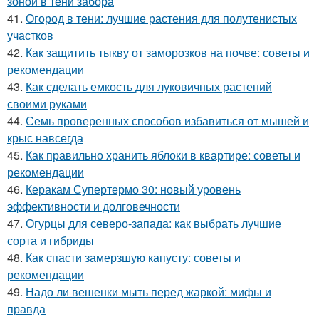
зоной в тени забора
41.
Огород в тени: лучшие растения для полутенистых
участков
42.
Как защитить тыкву от заморозков на почве: советы и
рекомендации
43.
Как сделать емкость для луковичных растений
своими руками
44.
Семь проверенных способов избавиться от мышей и
крыс навсегда
45.
Как правильно хранить яблоки в квартире: советы и
рекомендации
46.
Керакам Супертермо 30: новый уровень
эффективности и долговечности
47.
Огурцы для северо-запада: как выбрать лучшие
сорта и гибриды
48.
Как спасти замерзшую капусту: советы и
рекомендации
49.
Надо ли вешенки мыть перед жаркой: мифы и
правда