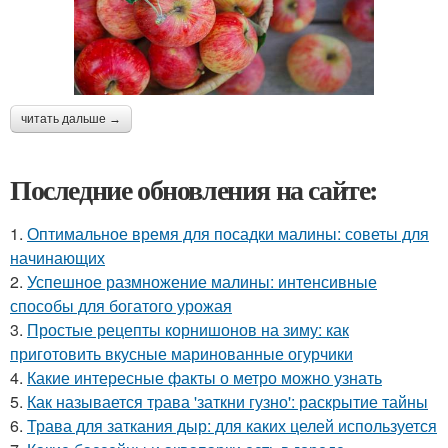
читать дальше →
Последние обновления на сайте:
1.
Оптимальное время для посадки малины: советы для
начинающих
2.
Успешное размножение малины: интенсивные
способы для богатого урожая
3.
Простые рецепты корнишонов на зиму: как
приготовить вкусные маринованные огурчики
4.
Какие интересные факты о метро можно узнать
5.
Как называется трава 'заткни гузно': раскрытие тайны
6.
Трава для заткания дыр: для каких целей используется