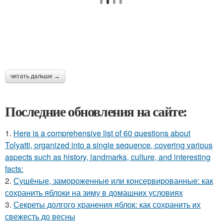
читать дальше →
Последние обновления на сайте:
1.
Here is a comprehensive list of 60 questions about
Tolyatti, organized into a single sequence, covering various
aspects such as history, landmarks, culture, and interesting
facts:
2.
Сушёные, замороженные или консервированные: как
сохранить яблоки на зиму в домашних условиях
3.
Секреты долгого хранения яблок: как сохранить их
свежесть до весны