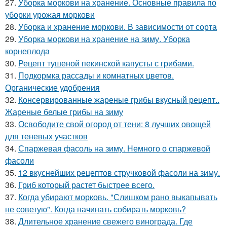
27.
Уборка моркови на хранение. Основные правила по
уборки урожая моркови
28.
Уборка и хранение моркови. В зависимости от сорта
29.
Уборка моркови на хранение на зиму. Уборка
корнеплода
30.
Рецепт тушеной пекинской капусты с грибами.
31.
Подкормка рассады и комнатных цветов.
Органические удобрения
32.
Консервированные жареные грибы вкусный рецепт..
Жареные белые грибы на зиму
33.
Освободите свой огород от тени: 8 лучших овощей
для теневых участков
34.
Спаржевая фасоль на зиму. Немного о спаржевой
фасоли
35.
12 вкуснейших рецептов стручковой фасоли на зиму.
36.
Гриб который растет быстрее всего.
37.
Когда убирают морковь. "Слишком рано выкапывать
не советую". Когда начинать собирать морковь?
38.
Длительное хранение свежего винограда. Где