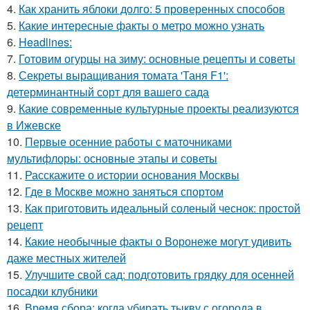
4.
Как хранить яблоки долго: 5 проверенных способов
5.
Какие интересные факты о метро можно узнать
6.
Headlines:
7.
Готовим огурцы на зиму: основные рецепты и советы
8.
Секреты выращивания томата 'Таня F1':
детерминантный сорт для вашего сада
9.
Какие современные культурные проекты реализуются
в Ижевске
10.
Первые осенние работы с маточниками
мультифлоры: основные этапы и советы
11.
Расскажите о истории основания Москвы
12.
Где в Москве можно заняться спортом
13.
Как приготовить идеальный соленый чеснок: простой
рецепт
14.
Какие необычные факты о Воронеже могут удивить
даже местных жителей
15.
Улучшите свой сад: подготовить грядку для осенней
посадки клубники
16.
Время сбора: когда убирать тыкву с огорода в