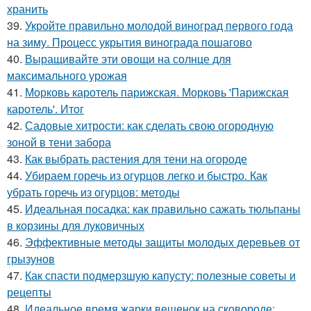
хранить
39.
Укройте правильно молодой виноград первого года
на зиму. Процесс укрытия винограда пошагово
40.
Выращивайте эти овощи на солнце для
максимального урожая
41.
Морковь каротель парижская. Морковь 'Парижская
каротель'. Итог
42.
Садовые хитрости: как сделать свою огородную
зоной в тени забора
43.
Как выбрать растения для тени на огороде
44.
Убираем горечь из огурцов легко и быстро. Как
убрать горечь из огурцов: методы
45.
Идеальная посадка: как правильно сажать тюльпаны
в корзины для луковичных
46.
Эффективные методы защиты молодых деревьев от
грызунов
47.
Как спасти подмерзшую капусту: полезные советы и
рецепты
48.
Идеальное время жарки вешенок на сковороде: