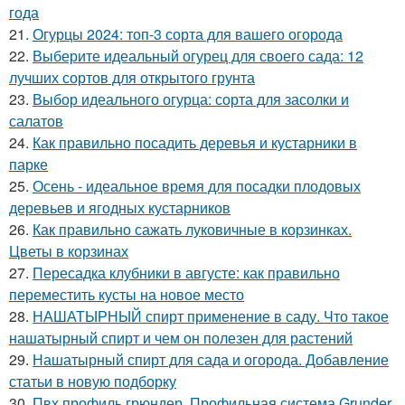
года
21.
Огурцы 2024: топ-3 сорта для вашего огорода
22.
Выберите идеальный огурец для своего сада: 12
лучших сортов для открытого грунта
23.
Выбор идеального огурца: сорта для засолки и
салатов
24.
Как правильно посадить деревья и кустарники в
парке
25.
Осень - идеальное время для посадки плодовых
деревьев и ягодных кустарников
26.
Как правильно сажать луковичные в корзинках.
Цветы в корзинах
27.
Пересадка клубники в августе: как правильно
переместить кусты на новое место
28.
НАШАТЫРНЫЙ спирт применение в саду. Что такое
нашатырный спирт и чем он полезен для растений
29.
Нашатырный спирт для сада и огорода. Добавление
статьи в новую подборку
30.
Пвх профиль грюндер. Профильная система Grunder