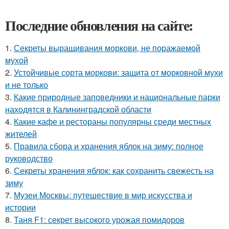
Последние обновления на сайте:
1.
Секреты выращивания моркови, не поражаемой
мухой
2.
Устойчивые сорта моркови: защита от морковной мухи
и не только
3.
Какие природные заповедники и национальные парки
находятся в Калининградской области
4.
Какие кафе и рестораны популярны среди местных
жителей
5.
Правила сбора и хранения яблок на зиму: полное
руководство
6.
Секреты хранения яблок: как сохранить свежесть на
зиму
7.
Музеи Москвы: путешествие в мир искусства и
истории
8.
Таня F1: секрет высокого урожая помидоров