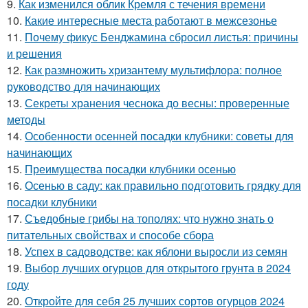
9.
Как изменился облик Кремля с течения времени
10.
Какие интересные места работают в межсезонье
11.
Почему фикус Бенджамина сбросил листья: причины
и решения
12.
Как размножить хризантему мультифлора: полное
руководство для начинающих
13.
Секреты хранения чеснока до весны: проверенные
методы
14.
Особенности осенней посадки клубники: советы для
начинающих
15.
Преимущества посадки клубники осенью
16.
Осенью в саду: как правильно подготовить грядку для
посадки клубники
17.
Съедобные грибы на тополях: что нужно знать о
питательных свойствах и способе сбора
18.
Успех в садоводстве: как яблони выросли из семян
19.
Выбор лучших огурцов для открытого грунта в 2024
году
20.
Откройте для себя 25 лучших сортов огурцов 2024