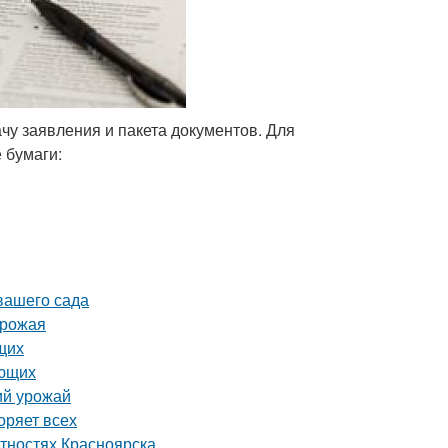
чу заявления и пакета документов. Для
 бумаги:
 вашего сада
урожая
щих
ающих
ий урожай
оряет всех
тностях Красноярска