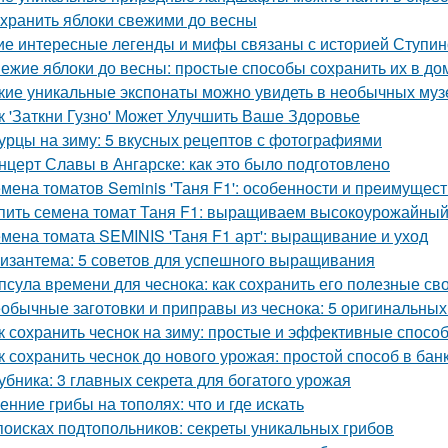
 хранить яблоки свежими до весны
ие интересные легенды и мифы связаны с историей Ступин
ежие яблоки до весны: простые способы сохранить их в д
кие уникальные экспонаты можно увидеть в необычных муз
к 'Заткни Гузно' Может Улучшить Ваше Здоровье
урцы на зиму: 5 вкусных рецептов с фотографиями
нцерт Славы в Ангарске: как это было подготовлено
мена томатов Seminis 'Таня F1': особенности и преимущест
пить семена томат Таня F1: выращиваем высокоурожайный
мена томата SEMINIS 'Таня F1 арт': выращивание и уход
изантема: 5 советов для успешного выращивания
псула времени для чеснока: как сохранить его полезные св
обычные заготовки и приправы из чеснока: 5 оригинальных
к сохранить чеснок на зиму: простые и эффективные спосо
к сохранить чеснок до нового урожая: простой способ в бан
убника: 3 главных секрета для богатого урожая
енние грибы на тополях: что и где искать
поисках подтопольников: секреты уникальных грибов