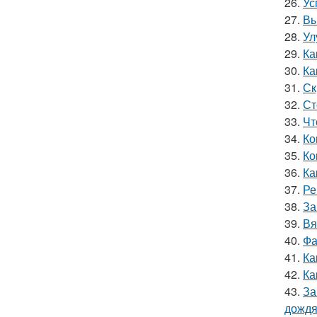
26.
Ус
27.
Вы
28.
Ул
29.
Ка
30.
Ка
31.
Ск
32.
Ст
33.
Чт
34.
Ко
35.
Ко
36.
Ка
37.
Ре
38.
За
39.
Вя
40.
Фа
41.
Ка
42.
Ка
43.
За
дожд