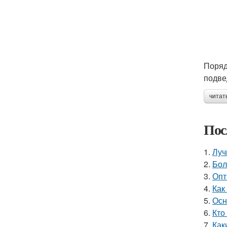
Поряд
подве
читат
Пос
1.
Луч
2.
Бол
3.
Опт
4.
Как
5.
Осн
6.
Кто
7.
Как