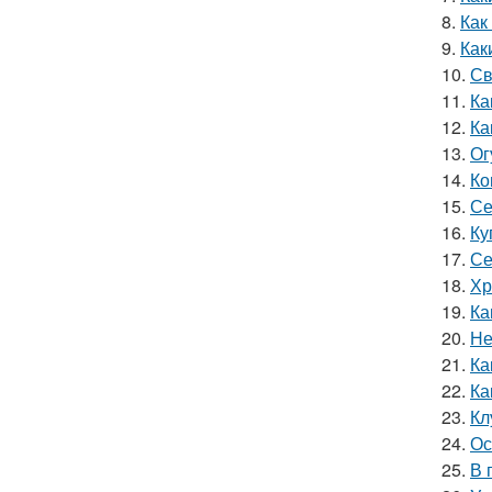
8.
Как
9.
Как
10.
Св
11.
Ка
12.
Ка
13.
Ог
14.
Ко
15.
Се
16.
Ку
17.
Се
18.
Хр
19.
Ка
20.
Не
21.
Ка
22.
Ка
23.
Кл
24.
Ос
25.
В 