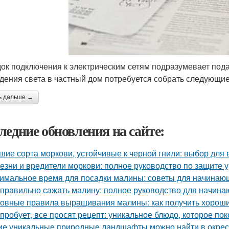
ок подключения к электрическим сетям подразумевает пода
дения света в частный дом потребуется собрать следующие
ь дальше →
ледние обновления на сайте:
шие сорта моркови, устойчивые к черной гнили: выбор для
езни и вредители моркови: полное руководство по защите 
имальное время для посадки малины: советы для начинаю
 правильно сажать малину: полное руководство для начин
овные правила выращивания малины: как получить хорош
 пробует, все просят рецепт: уникальное блюдо, которое пок
ие уникальные природные ландшафты можно найти в окрес