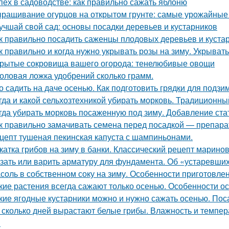
пех в садоводстве: как правильно сажать яблоню
ращивание огурцов на открытом грунте: самые урожайные
учшай свой сад: основы посадки деревьев и кустарников
к правильно посадить саженцы плодовых деревьев и куста
к правильно и когда нужно укрывать розы на зиму. Укрыват
рытые сокровища вашего огорода: тенелюбивые овощи
оловая ложка удобрений сколько грамм.
о садить на даче осенью. Как подготовить грядки для подз
гда и какой сельхозтехникой убирать морковь. Традиционн
гда убирать морковь посаженную под зиму. Добавление ста
к правильно замачивать семена перед посадкой — препар
цепт тушеная пекинская капуста с шампиньонами.
катка грибов на зиму в банки. Классический рецепт марино
зать или варить арматуру для фундамента. Об «устаревши
соль в собственном соку на зиму. Особенности приготовле
кие растения всегда сажают только осенью. Особенности о
кие ягодные кустарники можно и нужно сажать осенью. Пос
 сколько дней вырастают белые грибы. Влажность и темпер
я