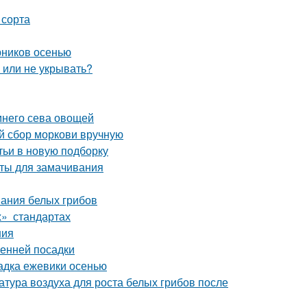
 сорта
рников осенью
ь или не укрывать?
имнего сева овощей
ый сбор моркови вручную
тьи в новую подборку
аты для замачивания
вания белых грибов
х» стандартах
ния
сенней посадки
адка ежевики осенью
атура воздуха для роста белых грибов после