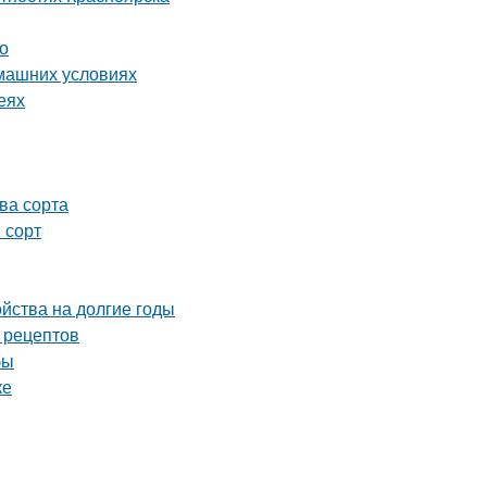
о
омашних условиях
еях
ва сорта
 сорт
ойства на долгие годы
 рецептов
бы
ке