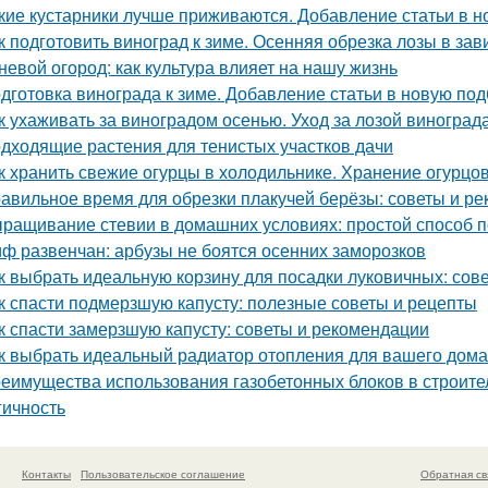
кие кустарники лучше приживаются. Добавление статьи в н
к подготовить виноград к зиме. Осенняя обрезка лозы в за
невой огород: как культура влияет на нашу жизнь
дготовка винограда к зиме. Добавление статьи в новую под
к ухаживать за виноградом осенью. Уход за лозой виноград
дходящие растения для тенистых участков дачи
к хранить свежие огурцы в холодильнике. Хранение огурцо
авильное время для обрезки плакучей берёзы: советы и р
ращивание стевии в домашних условиях: простой способ п
ф развенчан: арбузы не боятся осенних заморозков
к выбрать идеальную корзину для посадки луковичных: сов
к спасти подмерзшую капусту: полезные советы и рецепты
к спасти замерзшую капусту: советы и рекомендации
к выбрать идеальный радиатор отопления для вашего дома
еимущества использования газобетонных блоков в строите
гичность
Контакты
Пользовательское соглашение
Обратная св