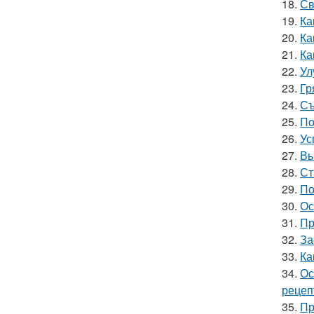
18.
Св
19.
Ка
20.
Ка
21.
Ка
22.
Ул
23.
Гр
24.
Съ
25.
По
26.
Ус
27.
Вы
28.
Ст
29.
По
30.
Ос
31.
Пр
32.
За
33.
Ка
34.
Ос
рецеп
35.
Пр