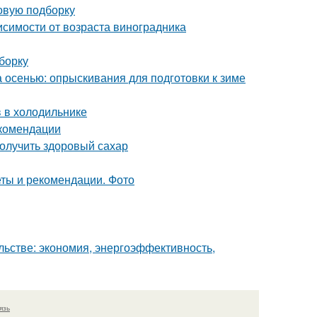
овую подборку
висимости от возраста виноградника
борку
а осенью: опрыскивания для подготовки к зиме
в в холодильнике
екомендации
олучить здоровый сахар
еты и рекомендации. Фото
льстве: экономия, энергоэффективность,
язь