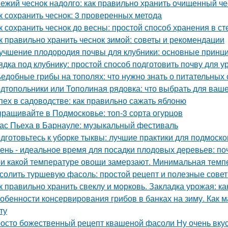
ежий чеснок надолго: как правильно хранить очищенный че
к сохранить чеснок: 3 проверенных метода
к сохранить чеснок до весны: простой способ хранения в с
к правильно хранить чеснок зимой: советы и рекомендации
учшение плодородия почвы для клубники: основные принц
ядка под клубнику: простой способ подготовить почву для 
едобные грибы на тополях: что нужно знать о питательных 
дтопольники или Тополиная рядовка: что выбрать для ваше
пех в садоводстве: как правильно сажать яблоню
ращивайте в Подмосковье: топ-3 сорта огурцов
ас Пьеха в Барнауле: музыкальный фестиваль
дготовьтесь к уборке тыквы: лучшие практики для подмоско
ень - идеальное время для посадки плодовых деревьев: поч
и какой температуре овощи замерзают. Минимальная тем
солить туршевую фасоль: простой рецепт и полезные сове
к правильно хранить свеклу и морковь. Закладка урожая: ка
обенности консервирования грибов в банках на зиму. Как м
ту
осто божественный рецепт квашеной фасоли Ну очень вку