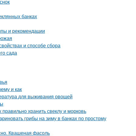
снок
теклянных банках
ипы и рекомендации
урожая
свойствах и способе сбора
го сада
вья
ему и как
пература для выживания овощей
ты
к правильно хранить свеклу и морковь
ариновать грибы на зиму в банках по простому
сно. Квашеная фасоль