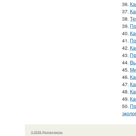
36.
Ка
37.
Ка
38.
Те
39.
По
40.
Ка
41.
По
42.
Ка
43.
Пр
44.
Вы
45.
Ми
46.
Ка
47.
Ка
48.
Ка
49.
Ка
50.
Пр
эколо
© 2026 Дачная жизнь