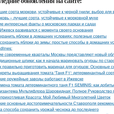
ледние обновления на сайте:
шие сорта моркови, устойчивые к черной гнили: выбор для
ковь – лучшие сорта, устойчивые к морковной мухе
ие интересные факты о московских парках и садах
 Ижевск развивался с момента своего основания
 хранить яблоки в домашних условиях: полезные советы
 сохранить яблоки до зимы: простые способы в домашних у
dlines:
ие современные кварталы Москвы представляют новый обл
диционные шпики: как я начала мариновать огурцы по стар
к правильно приготовить маринад для огурцов: Основные с
креты выращивания томата 'Таня F1': детерминантный сорт
кие оружейные заводы работают в Ижевске
мена томата детерминантного таня F1 SEMINIS: как добить
изантема Мультифлора Шаровидная: Полное Руководство
прихотливая Красота: Мой Любимый Многолетний Цветок
кие основные достопримечательности Ставрополя рекоменд
а способа сохранить урожай чеснока до последнего