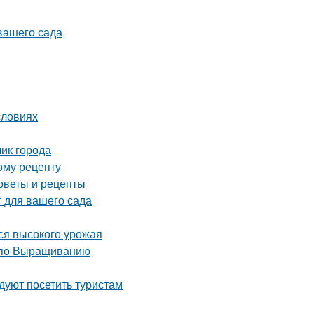
 вашего сада
словиях
ик города
ому рецепту
оветы и рецепты
 для вашего сада
ся высокого урожая
 по Выращиванию
уют посетить туристам