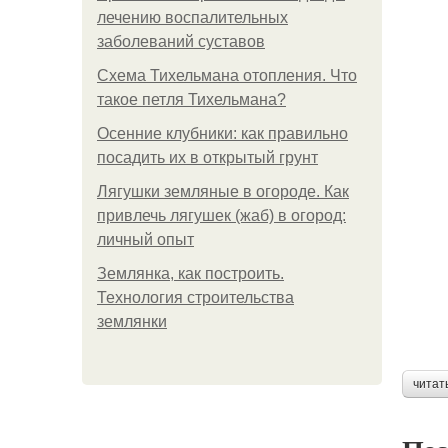
лечению воспалительных
заболеваний суставов
Схема Тихельмана отопления. Что
такое петля Тихельмана?
Осенние клубники: как правильно
посадить их в открытый грунт
Лягушки земляные в огороде. Как
привлечь лягушек (жаб) в огород:
личный опыт
Землянка, как построить.
Технология строительства
землянки
читат