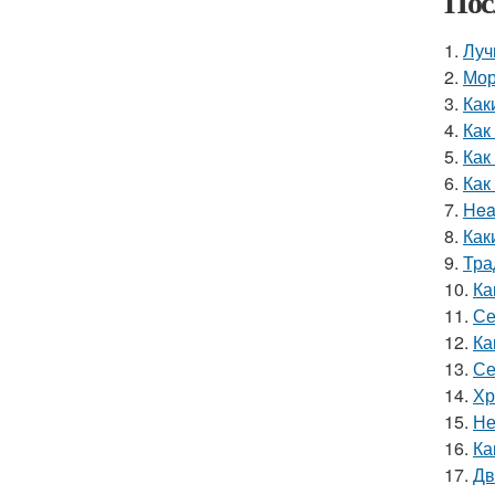
Пос
1.
Луч
2.
Мор
3.
Как
4.
Как
5.
Как
6.
Как
7.
Hea
8.
Как
9.
Тра
10.
Ка
11.
Се
12.
Ка
13.
Се
14.
Хр
15.
Не
16.
Ка
17.
Дв