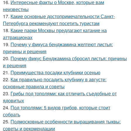
16.
Интересные факты о Москве, которые вам
неизвестны
17.
Какие основные достопримечательности Санкт-
Петербурга рекомендуют посетить туристам
18.
Какие парки Москвы предлагают катание на
аттракционах
19.
Почему у фикуса бенджамина желтеют листья:
причины и решения
20.
Почему фикус Бенджамина сбросил листья: причины
и решения
21.
Преимущества посадки клубники осенью
22.
Как правильно посадить клубнику в августе:
основные правила и советы
23.
Грибы под тополями: как отличить съедобные от
ядовитых
24.
Под тополями: 5 видов грибов, которые стоит
собрать
25.
Подмосковные особенности выращивания тыквы:
советы и рекомендации