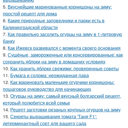
5.
Вкуснейшие маринованные корнишоны на зиму:
простой рецепт для дома
6.
Какие природные заповедники и парки есть в
Калининградской области
7.
Как правильно засолить огурцы на зиму в 1-литровую
банку
8.
Как Ижевск развивался с момента своего основания
9.
Сушёные, замороженные или консервированные: как
сохранить яблоки на зиму в домашних условиях
10.
Как хранить яблоки свежими: проверенные советы
11.
Бумага и солома: неожиданная пара
12.
Как мариновать маленькие огурчики корнишоны:
пошаговое руководство для начинающих
13.
Огурцы на зиму: самый вкусный болгарский рецепт,
который полюбится всей семье
14.
Рецепт заготовки резаных крупных огурцов на зиму
15.
Секреты выращивания томата 'Таня F1':
детерминантный сорт для вашего сада