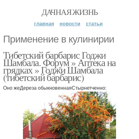
ДАЧНАЯ ЖИЗНЬ
главная
новости
статьи
Применение в кулинирии
Тибетский барбарис Годжи
Шамбала. Форум » Аптека на
грядках » Годжи Шамбала
(тибетский барбарис)
Оно жеДереза обыкновеннаяСтырнетченно: