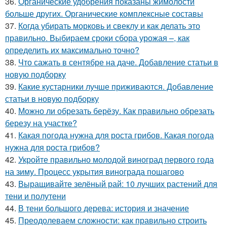
36.
Органические удобрения показаны жимолости
больше других. Органические комплексные составы
37.
Когда убирать морковь и свеклу и как делать это
правильно. Выбираем сроки сбора урожая –, как
определить их максимально точно?
38.
Что сажать в сентябре на даче. Добавление статьи в
новую подборку
39.
Какие кустарники лучше приживаются. Добавление
статьи в новую подборку
40.
Можно ли обрезать берёзу. Как правильно обрезать
березу на участке?
41.
Какая погода нужна для роста грибов. Какая погода
нужна для роста грибов?
42.
Укройте правильно молодой виноград первого года
на зиму. Процесс укрытия винограда пошагово
43.
Выращивайте зелёный рай: 10 лучших растений для
тени и полутени
44.
В тени большого дерева: история и значение
45.
Преодолеваем сложности: как правильно строить