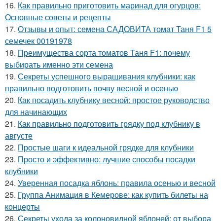
16.
Как правильно приготовить маринад для огурцов:
Основные советы и рецепты
17.
Отзывы и опыт: семена САДОВИТА томат Таня F1 5
семечек 00191978
18.
Преимущества сорта томатов Таня F1: почему
выбирать именно эти семена
19.
Секреты успешного выращивания клубники: как
правильно подготовить почву весной и осенью
20.
Как посадить клубнику весной: простое руководство
для начинающих
21.
Как правильно подготовить грядку под клубнику в
августе
22.
Простые шаги к идеальной грядке для клубники
23.
Просто и эффективно: лучшие способы посадки
клубники
24.
Уверенная посадка яблонь: правила осенью и весной
25.
Группа Анимация в Кемерове: как купить билеты на
концерты
26.
Секреты ухода за колоновидной яблоней: от выбора