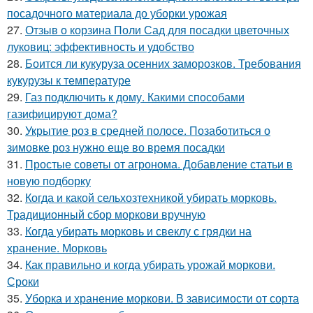
посадочного материала до уборки урожая
27.
Отзыв о корзина Поли Сад для посадки цветочных
луковиц: эффективность и удобство
28.
Боится ли кукуруза осенних заморозков. Требования
кукурузы к температуре
29.
Газ подключить к дому. Какими способами
газифицируют дома?
30.
Укрытие роз в средней полосе. Позаботиться о
зимовке роз нужно еще во время посадки
31.
Простые советы от агронома. Добавление статьи в
новую подборку
32.
Когда и какой сельхозтехникой убирать морковь.
Традиционный сбор моркови вручную
33.
Когда убирать морковь и свеклу с грядки на
хранение. Морковь
34.
Как правильно и когда убирать урожай моркови.
Сроки
35.
Уборка и хранение моркови. В зависимости от сорта