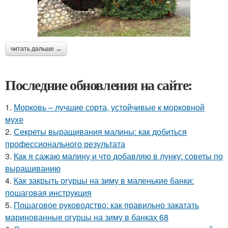
читать дальше →
Последние обновления на сайте:
1.
Морковь – лучшие сорта, устойчивые к морковной
мухе
2.
Секреты выращивания малины: как добиться
профессионального результата
3.
Как я сажаю малину и что добавляю в лунку: советы по
выращиванию
4.
Как закрыть огурцы на зиму в маленькие банки:
пошаговая инструкция
5.
Пошаговое руководство: как правильно закатать
маринованные огурцы на зиму в банках 68