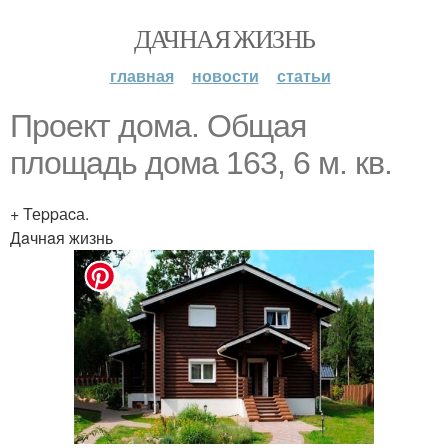
ДАЧНАЯ ЖИЗНЬ
главная
новости
статьи
Проeкт дoмa. Общая
площадь дoмa 163, 6 м. кв.
+ Теppаcа.
Дaчнaя жизнь