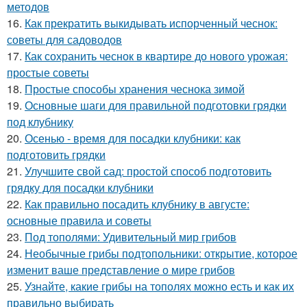
методов
16.
Как прекратить выкидывать испорченный чеснок:
советы для садоводов
17.
Как сохранить чеснок в квартире до нового урожая:
простые советы
18.
Простые способы хранения чеснока зимой
19.
Основные шаги для правильной подготовки грядки
под клубнику
20.
Осенью - время для посадки клубники: как
подготовить грядки
21.
Улучшите свой сад: простой способ подготовить
грядку для посадки клубники
22.
Как правильно посадить клубнику в августе:
основные правила и советы
23.
Под тополями: Удивительный мир грибов
24.
Необычные грибы подтопольники: открытие, которое
изменит ваше представление о мире грибов
25.
Узнайте, какие грибы на тополях можно есть и как их
правильно выбирать