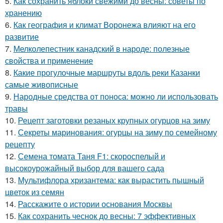
5.
Как сохранить яблоки свежими до весны: советы по
хранению
6.
Как география и климат Воронежа влияют на его
развитие
7.
Мелколепестник канадский в народе: полезные
свойства и применение
8.
Какие прогулочные маршруты вдоль реки Казанки
самые живописные
9.
Народные средства от поноса: можно ли использовать
травы
10.
Рецепт заготовки резаных крупных огурцов на зиму
11.
Секреты маринования: огурцы на зиму по семейному
рецепту
12.
Семена томата Таня F1: скороспелый и
высокоурожайный выбор для вашего сада
13.
Мультифлора хризантема: как вырастить пышный
цветок из семян
14.
Расскажите о истории основания Москвы
15.
Как сохранить чеснок до весны: 7 эффективных