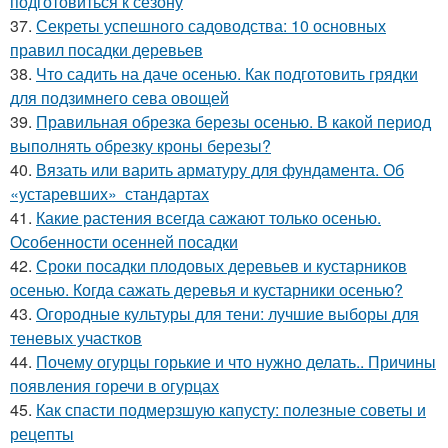
подготовиться к сезону
37.
Секреты успешного садоводства: 10 основных
правил посадки деревьев
38.
Что садить на даче осенью. Как подготовить грядки
для подзимнего сева овощей
39.
Правильная обрезка березы осенью. В какой период
выполнять обрезку кроны березы?
40.
Вязать или варить арматуру для фундамента. Об
«устаревших» стандартах
41.
Какие растения всегда сажают только осенью.
Особенности осенней посадки
42.
Сроки посадки плодовых деревьев и кустарников
осенью. Когда сажать деревья и кустарники осенью?
43.
Огородные культуры для тени: лучшие выборы для
теневых участков
44.
Почему огурцы горькие и что нужно делать.. Причины
появления горечи в огурцах
45.
Как спасти подмерзшую капусту: полезные советы и
рецепты