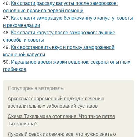
46.
Как спасти рассаду капусты после заморозков:
основные правила первой помощи
47.
Как спасти замерзшую белокочанную капусту: советы
и рекомендации
48.
Как спасти капусту после заморозков: лучшие
способы и советы
49.
Как восстановить вкус и пользу замороженой
квашеной капусты
50.
Идеальное время жарки вешенок: секреты опытных
грибников
Популярные материалы
Аркоксиа: современный подход к лечению
воспалительных заболеваний суставов
Схема Тихельмана отопления. Что такое петля
Тихельмана?
Луковый севок из семян: все, что нужно знать о