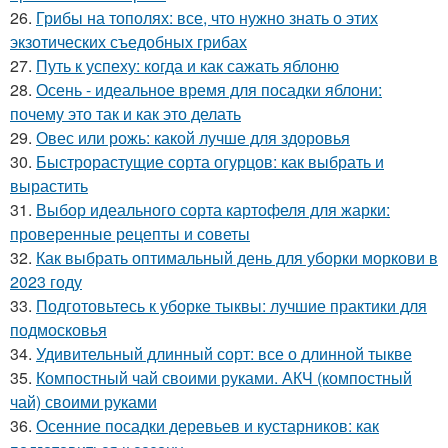
26.
Грибы на тополях: все, что нужно знать о этих
экзотических съедобных грибах
27.
Путь к успеху: когда и как сажать яблоню
28.
Осень - идеальное время для посадки яблони:
почему это так и как это делать
29.
Овес или рожь: какой лучше для здоровья
30.
Быстрорастущие сорта огурцов: как выбрать и
вырастить
31.
Выбор идеального сорта картофеля для жарки:
проверенные рецепты и советы
32.
Как выбрать оптимальный день для уборки моркови в
2023 году
33.
Подготовьтесь к уборке тыквы: лучшие практики для
подмосковья
34.
Удивительный длинный сорт: все о длинной тыкве
35.
Компостный чай своими руками. АКЧ (компостный
чай) своими руками
36.
Осенние посадки деревьев и кустарников: как