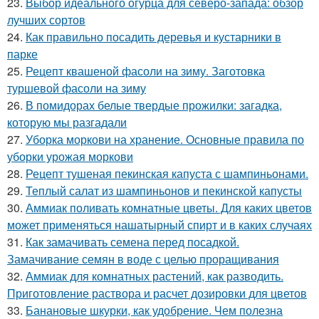
23.
Выбор идеального огурца для северо-запада: обзор
лучших сортов
24.
Как правильно посадить деревья и кустарники в
парке
25.
Рецепт квашеной фасоли на зиму. Заготовка
туршевой фасоли на зиму
26.
В помидорах белые твердые прожилки: загадка,
которую мы разгадали
27.
Уборка моркови на хранение. Основные правила по
уборки урожая моркови
28.
Рецепт тушеная пекинская капуста с шампиньонами.
29.
Теплый салат из шампиньонов и пекинской капусты
30.
Аммиак поливать комнатные цветы. Для каких цветов
может применяться нашатырный спирт и в каких случаях
31.
Как замачивать семена перед посадкой.
Замачивание семян в воде с целью проращивания
32.
Аммиак для комнатных растений, как разводить.
Приготовление раствора и расчет дозировки для цветов
33.
Банановые шкурки, как удобрение. Чем полезна