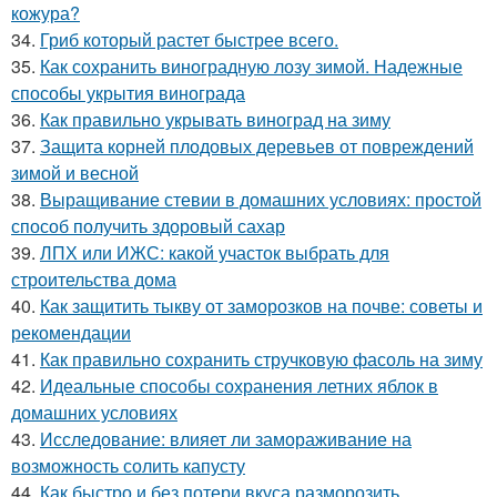
кожура?
34.
Гриб который растет быстрее всего.
35.
Как сохранить виноградную лозу зимой. Надежные
способы укрытия винограда
36.
Как правильно укрывать виноград на зиму
37.
Защита корней плодовых деревьев от повреждений
зимой и весной
38.
Выращивание стевии в домашних условиях: простой
способ получить здоровый сахар
39.
ЛПХ или ИЖС: какой участок выбрать для
строительства дома
40.
Как защитить тыкву от заморозков на почве: советы и
рекомендации
41.
Как правильно сохранить стручковую фасоль на зиму
42.
Идеальные способы сохранения летних яблок в
домашних условиях
43.
Исследование: влияет ли замораживание на
возможность солить капусту
44.
Как быстро и без потери вкуса разморозить