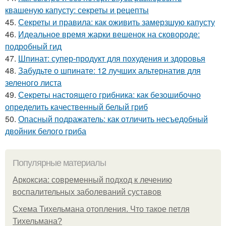
квашеную капусту: секреты и рецепты
45.
Секреты и правила: как оживить замерзшую капусту
46.
Идеальное время жарки вешенок на сковороде:
подробный гид
47.
Шпинат: супер-продукт для похудения и здоровья
48.
Забудьте о шпинате: 12 лучших альтернатив для
зеленого листа
49.
Секреты настоящего грибника: как безошибочно
определить качественный белый гриб
50.
Опасный подражатель: как отличить несъедобный
двойник белого гриба
Популярные материалы
Аркоксиа: современный подход к лечению
воспалительных заболеваний суставов
Схема Тихельмана отопления. Что такое петля
Тихельмана?