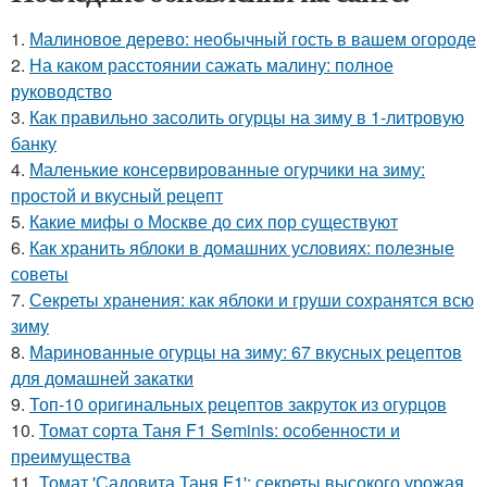
1.
Малиновое дерево: необычный гость в вашем огороде
2.
На каком расстоянии сажать малину: полное
руководство
3.
Как правильно засолить огурцы на зиму в 1-литровую
банку
4.
Маленькие консервированные огурчики на зиму:
простой и вкусный рецепт
5.
Какие мифы о Москве до сих пор существуют
6.
Как хранить яблоки в домашних условиях: полезные
советы
7.
Секреты хранения: как яблоки и груши сохранятся всю
зиму
8.
Маринованные огурцы на зиму: 67 вкусных рецептов
для домашней закатки
9.
Топ-10 оригинальных рецептов закруток из огурцов
10.
Томат сорта Таня F1 Seminis: особенности и
преимущества
11.
Томат 'Садовита Таня F1': секреты высокого урожая