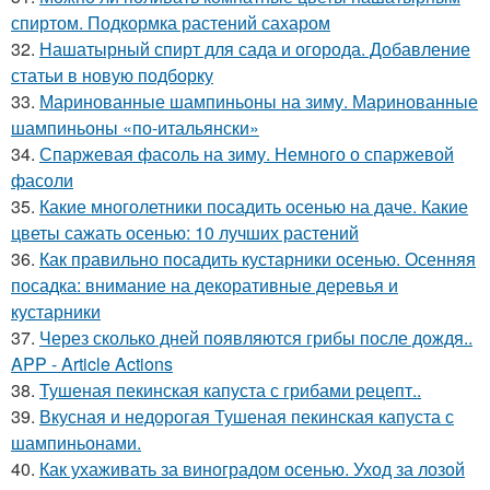
спиртом. Подкормка растений сахаром
32.
Нашатырный спирт для сада и огорода. Добавление
статьи в новую подборку
33.
Маринованные шампиньоны на зиму. Маринованные
шампиньоны «по-итальянски»
34.
Спаржевая фасоль на зиму. Немного о спаржевой
фасоли
35.
Какие многолетники посадить осенью на даче. Какие
цветы сажать осенью: 10 лучших растений
36.
Как правильно посадить кустарники осенью. Осенняя
посадка: внимание на декоративные деревья и
кустарники
37.
Через сколько дней появляются грибы после дождя..
APP - Article Actions
38.
Тушеная пекинская капуста с грибами рецепт..
39.
Вкусная и недорогая Тушеная пекинская капуста с
шампиньонами.
40.
Как ухаживать за виноградом осенью. Уход за лозой