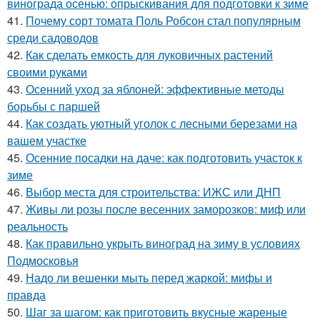
винограда осенью: опрыскивания для подготовки к зиме
41.
Почему сорт томата Поль Робсон стал популярным
среди садоводов
42.
Как сделать емкость для луковичных растений
своими руками
43.
Осенний уход за яблоней: эффективные методы
борьбы с паршей
44.
Как создать уютный уголок с лесными березами на
вашем участке
45.
Осенние посадки на даче: как подготовить участок к
зиме
46.
Выбор места для строительства: ИЖС или ДНП
47.
Живы ли розы после весенних заморозков: миф или
реальность
48.
Как правильно укрыть виноград на зиму в условиях
Подмосковья
49.
Надо ли вешенки мыть перед жаркой: мифы и
правда
50.
Шаг за шагом: как приготовить вкусные жареные