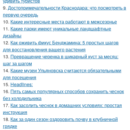
удивить туристов
9.
Достопримечательности Краснодара: что посмотреть в
первую очередь
10.
Какие интересные места работают в межсезонье
11.
Какие парки имеют уникальные ландшафтные
дизайны
12.
Как оживить фикус Бенджамина: 5 простых шагов
для восстановления вашего растения
13.
Превращение черенка в шикарный куст за месяц:
шаг за шагом
14.
Какие музеи Ульяновска считаются обязательными
для посещения
15.
Headlines:
16.
Пять самых популярных способов сохранить чеснок
без холодильника
17.
Как засолить чеснок в домашних условиях: простая
инструкция
18.
Как за один сезон оздоровить почву в клубничной
грядке