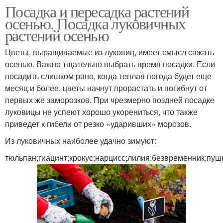
Посадка и пересадка растений
осенью. Посадка луковичных
растений осенью
Цветы, выращиваемые из луковиц, имеет смысл сажать
осенью. Важно тщательно выбрать время посадки. Если
посадить слишком рано, когда теплая погода будет еще
месяц и более, цветы начнут прорастать и погибнут от
первых же заморозков. При чрезмерно поздней посадке
луковицы не успеют хорошо укорениться, что также
приведет к гибели от резко «ударивших» морозов.
Из луковичных наиболее удачно зимуют:
тюльпан;гиацинт;крокус;нарцисс;лилия;безвременник;пуш