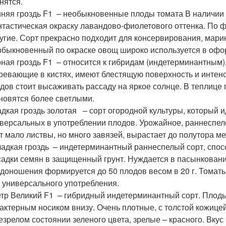
нятся.
яя гроздь F1 – необыкновенные плоды томата В наличии
тастическая окраску лавандово-фиолетового оттенка. По 
угие. Сорт прекрасно подходит для консервирования, марин
быкновенный по окраске овощ широко используется в офо
ная гроздь F1 – относится к гибридам (индетерминантным), 
ревающие в кистях, имеют блестящую поверхность и интенс
дов стоит высаживать рассаду на яркое солнце. В теплиц
новятся более светлыми.
дкая гроздь золотая – сорт огородной культуры, который 
версальных в употреблении плодов. Урожайное, раннеспело
т мало листвы, но много завязей, вырастает до полутора м
дкая гроздь – индетерминантный раннеспелый сорт, спос
адки семян в защищенный грунт. Нуждается в пасынковании
доношения формируется до 50 плодов весом в 20 г. Томаты 
 универсального употребления.
р Великий F1 – гибридный индетерминантный сорт. Плоды
актерным носиком внизу. Очень плотные, с толстой кожицей
езрелом состоянии зеленого цвета, зрелые – красного. Вк