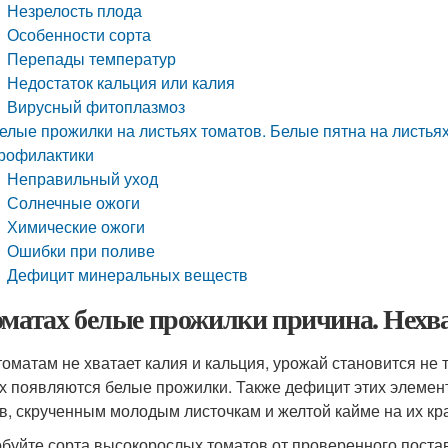
Незрелость плода
Особенности сорта
Перепады температур
Недостаток кальция или калия
Вирусный фитоплазмоз
елые прожилки на листьях томатов. Белые пятна на листьях
рофилактики
Неправильный уход
Солнечные ожоги
Химические ожоги
Ошибки при поливе
Дефицит минеральных веществ
оматах белые прожилки причина. Нехв
томатам не хватает калия и кальция, урожай становится не 
х появляются белые прожилки. Также дефицит этих элемен
в, скрученным молодым листочкам и желтой кайме на их кр
буйте сорта высокорослых томатов от проверенного поста