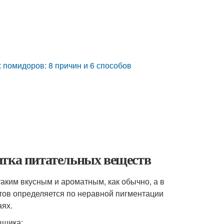
 помидоров: 8 причин и 6 способов
атка питательных веществ
таким вкусным и ароматным, как обычно, а в
тов определяется по неравной пигментации
аях.
вщика: