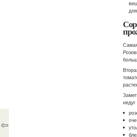
вещ
для
Сор
про
Самая
Розов
больш
Втора
томат
расте
Замет
недуг
роз
оче
⇦
уто
бле