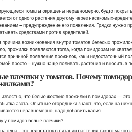
рующиеся томаты окрашены неравномерно, будто покрыты б
ается от одного растения другому через насекомых-вредит
еванием – предупреждение его появления. Грядки нужно п
атывать средствами против вредителей.
я причина возникновения внутри томатов белесых прожилок 
ло, прожилки появляются тогда, когда помидорам не хватает
тся причиной появления прожилок, как и недостаточный пол
емой просто – нужно чаще поливать растения и вносить в п
ые плечики у томатов. Почему помидо
жилками?
 известно, что белые жесткие прожилки в помидорах — это и
збытка азота. Опытные огородники знают, что, если на ниж
иваются неравномерно, надо добавить калия.
у у помидор белые плечики?
на одна - это недостаток в питании растения такого макроэ