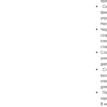
хра
Син
фан
упр
Нео
Чер
соз
пло
ста
Сла
уни
дае
Сла
выс
пло
для
Пет
хар
В н