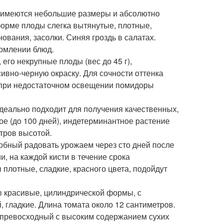
 имеются небольшие размеры и абсолютно
форме плоды слегка вытянутые, плотные,
ования, засолки. Синяя гроздь в салатах.
рмлении блюд.
его некрупные плоды (вес до 45 г),
ивно-черную окраску. Для сочности оттенка
е при недостаточном освещении помидоры
идеально подходит для получения качественных,
е (до 100 дней), индетерминантное растение
етров высотой.
обный радовать урожаем через сто дней после
, на каждой кисти в течение срока
плотные, сладкие, красного цвета, подойдут
 красивые, цилиндрической формы, с
, гладкие. Длина томата около 12 сантиметров.
ус превосходный с высоким содержанием сухих