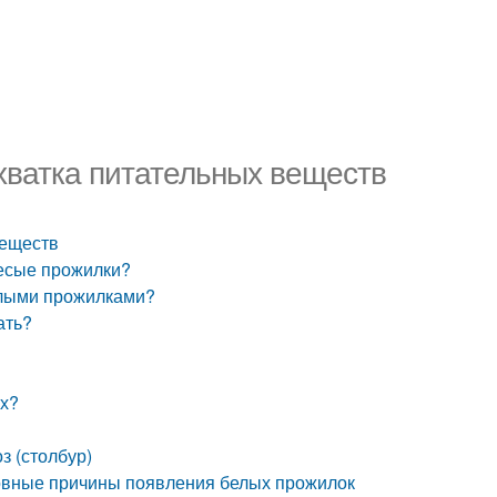
хватка питательных веществ
веществ
лесые прожилки?
елыми прожилками?
ать?
ах?
з (столбур)
овные причины появления белых прожилок