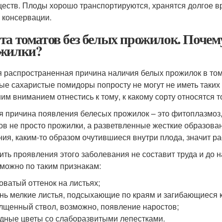
еств. Плоды хорошо транспортируются, хранятся долгое в
 консервации.
та томатов без белых прожилок. Почем
жилки?
 распространенная причина наличия белых прожилок в тома
ые сахаристые помидоры попросту не могут не иметь таких 
им вниманием отнестись к тому, к какому сорту относятся 
я причина появления белесых прожилок – это фитоплазмоз
ов не просто прожилки, а разветвленные жесткие образов
ния, каким-то образом очутившиеся внутри плода, значит 
ить проявления этого заболевания не составит труда и до
 можно по таким признакам:
оватый оттенок на листьях;
нь мелкие листья, подсыхающие по краям и загибающиеся 
лщенный ствол, возможно, появление наростов;
дные цветы со слаборазвитыми лепестками.