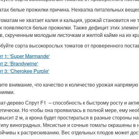
атах белые прожилки причина. Нехватка питательных вещес
томатам не хватает калия и кальция, урожай становится не 
х появляются белые прожилки. Также дефицит этих элемен
в, скрученным молодым листочкам и желтой кайме на их кр
буйте сорта высокорослых томатов от проверенного поста
т 1: 'Super Marmande'
т 2: 'Brandywine'
т 3: 'Cherokee Purple'
ите внимание, что качество и количество урожая напрямую
ниями.
ат-дерево Спрут F1 – способность к быстрому росту и акт
етически. Но чтобы она проявилась в полной мере, ему нео
высит 2 м, а крона будет простираться в разные стороны н
типу виноградных. Мясистые и сочные томаты окрашены в 
ойчивы к растрескиванию. Вес отдельных плодов может дост