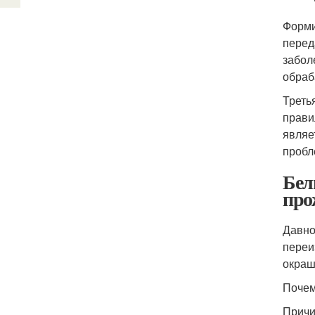
Форми
перед
забол
обраб
Треть
прави
являе
пробл
Бел
про
Давно
переи
окраш
Почем
Причи