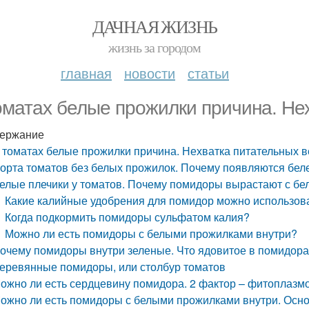
ДАЧНАЯ ЖИЗНЬ
жизнь за городом
главная
новости
статьи
оматах белые прожилки причина. Не
ержание
 томатах белые прожилки причина. Нехватка питательных 
орта томатов без белых прожилок. Почему появляются бе
елые плечики у томатов. Почему помидоры вырастают с б
Какие калийные удобрения для помидор можно использов
Когда подкормить помидоры сульфатом калия?
Можно ли есть помидоры с белыми прожилками внутри?
очему помидоры внутри зеленые. Что ядовитое в помидор
еревянные помидоры, или столбур томатов
ожно ли есть сердцевину помидора. 2 фактор – фитоплазмо
ожно ли есть помидоры с белыми прожилками внутри. Осн