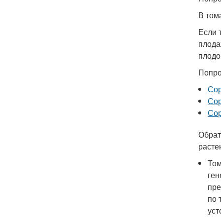
В том
Если 
плода
плодо
Попро
Сор
Сор
Сор
Обрат
расте
Том
ген
пре
по 
уст