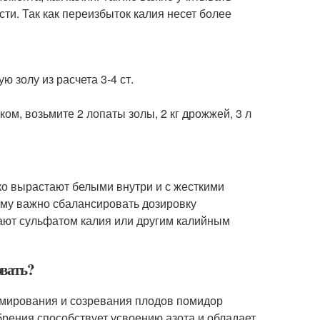
ти. Так как переизбыток калия несет более
ю золу из расчета 3-4 ст.
ом, возьмите 2 лопаты золы, 2 кг дрожжей, 3 л
ко вырастают белыми внутри и с жесткими
тому важно сбалансировать дозировку
ают сульфатом калия или другим калийным
вать?
рмирования и созревания плодов помидор
обрения способствует усвоению азота и обладает