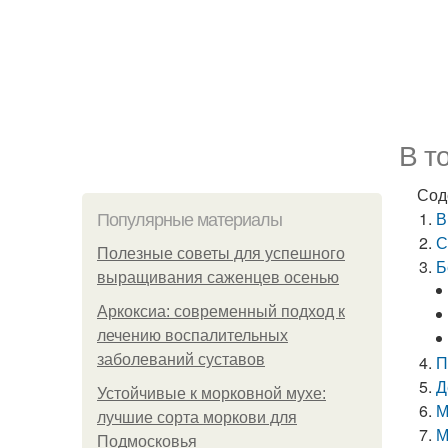
В т
Сод
В
Популярные материалы
С
Полезные советы для успешного
Б
выращивания саженцев осенью
Аркоксиа: современный подход к
лечению воспалительных
заболеваний суставов
П
Д
Устойчивые к морковной мухе:
М
лучшие сорта моркови для
М
Подмосковья