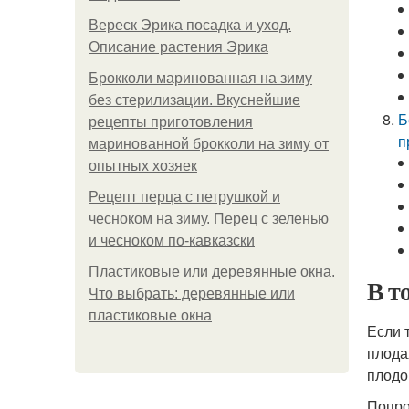
Вереск Эрика посадка и уход.
Описание растения Эрика
Брокколи маринованная на зиму
без стерилизации. Вкуснейшие
Б
рецепты приготовления
п
маринованной брокколи на зиму от
опытных хозяек
Рецепт перца с петрушкой и
чесноком на зиму. Перец с зеленью
и чесноком по-кавказски
Пластиковые или деревянные окна.
В т
Что выбрать: деревянные или
пластиковые окна
Если 
плода
плодо
Попро