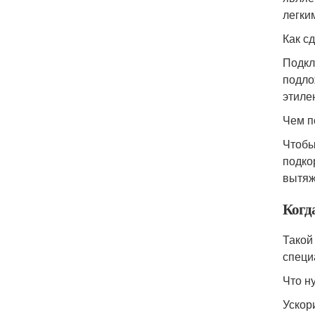
легки
Как с
Подкл
подло
этиле
Чем п
Чтобы
подко
вытяж
Когд
Такой
специ
Что н
Ускор