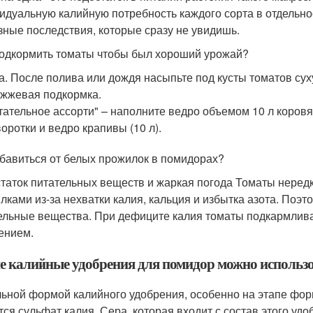
идуальную калийную потребность каждого сорта в отдельнос
зные последствия, которые сразу не увидишь.
одкормить томаты чтобы был хороший урожай?
а. После полива или дождя насыпьте под кусты томатов суху
жжевая подкормка.
тательное ассорти" – наполните ведро объемом 10 л коровяк
оротки и ведро крапивы (10 л).
збавиться от белых прожилок в помидорах?
таток питательных веществ и жаркая погода Томаты неред
лками из-за нехватки калия, кальция и избытка азота. Поэ
ельные вещества. При дефиците калия томаты подкармлив
ением.
е калийные удобрения для помидор можно использо
ьной формой калийного удобрения, особенно на этапе фо
тся сульфат калия. Сера, которая входит с состав этого уд