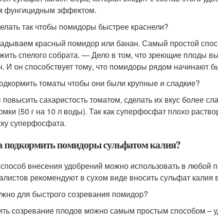
м фунгицидным эффектом.
делать так чтобы помидоры быстрее краснели?
адываем красный помидор или банан. Самый простой спос
жить спелого собрата. — Дело в том, что зреющие плоды 
н. И он способствует тому, что помидоры рядом начинают б
одкормить томаты чтобы они были крупные и сладкие?
 повысить сахаристость томатом, сделать их вкус более 
рмки (50 г на 10 л воды). Так как суперфосфат плохо раств
ку суперфосфата.
а подкормить помидоры сульфатом калия?
 способ внесения удобрений можно использовать в любой 
алистов рекомендуют в сухом виде вносить сульфат калия в
ужно для быстрого созревания помидор?
ить созревание плодов можно самым простым способом – у