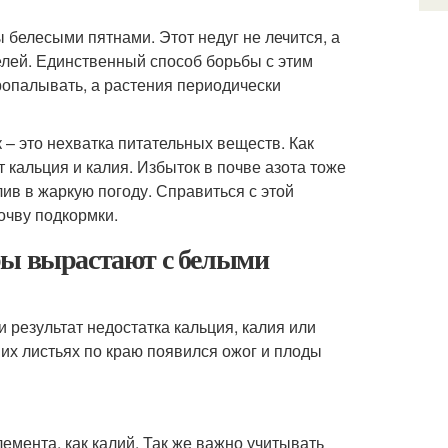
елесыми пятнами. Этот недуг не лечится, а
елей. Единственный способ борьбы с этим
ропалывать, а растения периодически
– это нехватка питательных веществ. Как
 кальция и калия. Избыток в почве азота тоже
ив в жаркую погоду. Справиться с этой
очву подкормки.
ры вырастают с белыми
 результат недостатка кальция, калия или
них листьях по краю появился ожог и плоды
лемента, как калий. Так же важно учитывать