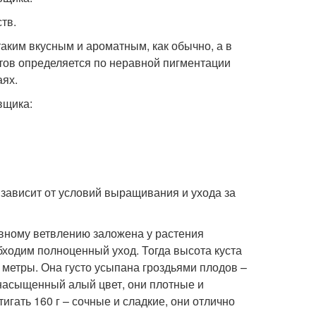
тв.
таким вкусным и ароматным, как обычно, а в
тов определяется по неравной пигментации
аях.
вщика:
 зависит от условий выращивания и ухода за
ивному ветвлению заложена у растения
бходим полноценный уход. Тогда высота куста
а метры. Она густо усыпана гроздьями плодов –
насыщенный алый цвет, они плотные и
игать 160 г – сочные и сладкие, они отлично