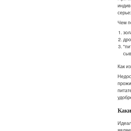
индив
серье
Чем п
зол
дро
"пи
сыв
Как и
Недос
прожи
питат
удобр
Каки
Идеал
являе