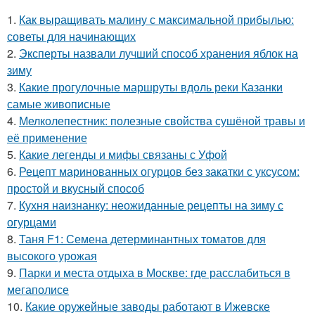
1.
Как выращивать малину с максимальной прибылью:
советы для начинающих
2.
Эксперты назвали лучший способ хранения яблок на
зиму
3.
Какие прогулочные маршруты вдоль реки Казанки
самые живописные
4.
Мелколепестник: полезные свойства сушёной травы и
её применение
5.
Какие легенды и мифы связаны с Уфой
6.
Рецепт маринованных огурцов без закатки с уксусом:
простой и вкусный способ
7.
Кухня наизнанку: неожиданные рецепты на зиму с
огурцами
8.
Таня F1: Семена детерминантных томатов для
высокого урожая
9.
Парки и места отдыха в Москве: где расслабиться в
мегаполисе
10.
Какие оружейные заводы работают в Ижевске