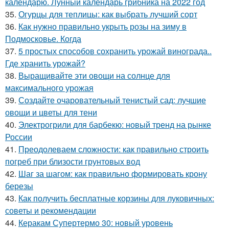
календарю. Лунный календарь грибника на 2022 год
35.
Огурцы для теплицы: как выбрать лучший сорт
36.
Как нужно правильно укрыть розы на зиму в
Подмосковье. Когда
37.
5 простых способов сохранить урожай винограда..
Где хранить урожай?
38.
Выращивайте эти овощи на солнце для
максимального урожая
39.
Создайте очаровательный тенистый сад: лучшие
овощи и цветы для тени
40.
Электрогрили для барбекю: новый тренд на рынке
России
41.
Преодолеваем сложности: как правильно строить
погреб при близости грунтовых вод
42.
Шаг за шагом: как правильно формировать крону
березы
43.
Как получить бесплатные корзины для луковичных:
советы и рекомендации
44.
Керакам Супертермо 30: новый уровень