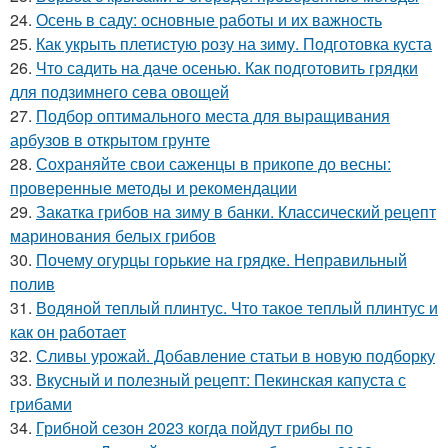
24.
Осень в саду: основные работы и их важность
25.
Как укрыть плетистую розу на зиму. Подготовка куста
26.
Что садить на даче осенью. Как подготовить грядки
для подзимнего сева овощей
27.
Подбор оптимального места для выращивания
арбузов в открытом грунте
28.
Сохраняйте свои саженцы в прикопе до весны:
проверенные методы и рекомендации
29.
Закатка грибов на зиму в банки. Классический рецепт
маринования белых грибов
30.
Почему огурцы горькие на грядке. Неправильный
полив
31.
Водяной теплый плинтус. Что такое теплый плинтус и
как он работает
32.
Сливы урожай. Добавление статьи в новую подборку
33.
Вкусный и полезный рецепт: Пекинская капуста с
грибами
34.
Грибной сезон 2023 когда пойдут грибы по