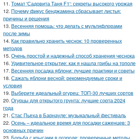
11.
Томат 'Садовита Таня F1': секреты высокого урожая
12.
Почему фикус бенджамина сбрасывает листья:
причины и решения
13.
Весенняя помощь: что делать с мультифлорами
после зимы
14.
Как правильно хранить чеснок: 10 проверенных
методов
15.
Очень простой и надежный способ хранения чеснока
16.
Удивительное открытие: как я нашла грибы на тополе
17.
Весенняя посадка яблони: лучшие практики и советы
18.
Сажать яблони весной: рекомендуемые сроки и
условия
19.
Выберите идеальный огурец: ТОП-30 лучших сортов
20.
Огурцы для открытого грунта: лучшие сорта 2024
года
21.
Стас Пьеха в Барнауле: музыкальный фестиваль
22.
Осень – идеальное время для посадки саженцев: 3
основных причин
23.
Борьба с крысами в огороде: проверенные методы