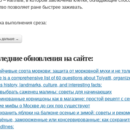
тво позволяет ране быстрее заживать.
ка выполнения среза:
ь дальше →
ледние обновления на сайте:
ойчивые сорта моркови: защита от морковной мухи и не тол
 is a comprehensive list of 60 questions about Tolyatti, organi
s history, landmarks, culture, and interesting facts:
 выбрать саженец малины: советы для начинающих
инованные корнишоны как в магазине: простой рецепт с с
ие мифы о Москве до сих пор существуют
 хранить яблоки на балконе осенью и зимой: советы и реко
ёные, замороженные или консервированные: как сохранить
dlines: