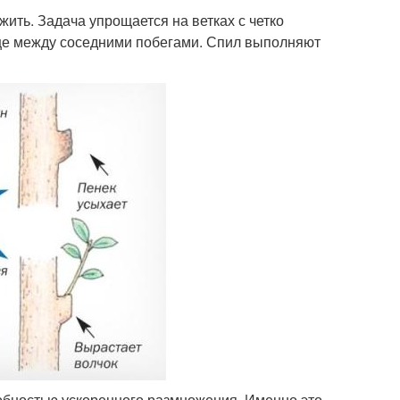
ить. Задача упрощается на ветках с четко
це между соседними побегами. Спил выполняют
обностью ускоренного размножения. Именно это