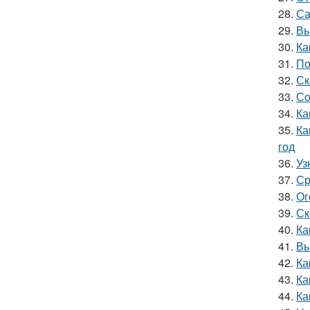
28.
Са
29.
Вы
30.
Ка
31.
По
32.
Ск
33.
Со
34.
Ка
35.
Ка
год
36.
Уз
37.
Ср
38.
Ог
39.
Ск
40.
Ка
41.
Вы
42.
Ка
43.
Ка
44.
Ка