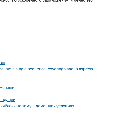
ько
zed into a single sequence, covering various aspects
еменами
мендации
 яблоки на зиму в домашних условиях