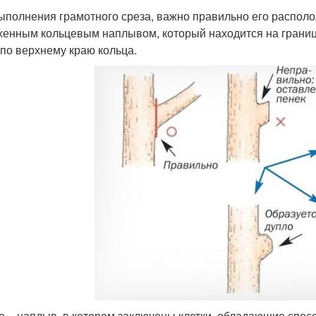
ыполнения грамотного среза, важно правильно его располож
енным кольцевым наплывом, который находится на грани
 по верхнему краю кольца.
о – наплыв, в котором заключены клетки, обладающие спос