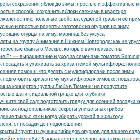
реты сохранения яблок до зимы: простые и эффективные 
остые способы сохранить яблоки свежими в квартире
лколепестник: полезные свойства сушёной травы и её при
усные и простые рецепты заготовок из огурцов на зиму
устящие огурцы на зиму: маринад без уксуса
леты на группу Анимация в Нижнем Новгороде: как не упус
тересные факты о Москве, которые вам неизвестны
ня F1 — выращивание и уход за семенами томатов Seminis
к посадить и ухаживать за хризантемой мультифлора: полн
сенняя помощь: что делать с мультифлорами после зимы
к подготовить хризантему мультифлора к зимовке: пошагов
иша концертов группы Любэ в Тюмени: не пропустите
остые шаги к идеальной грядке для клубники
учшите свой сад: подготовить грядку для осенней посадки 
поисках подтопольников: секреты уникальных грибов
дение тыквы: как и когда убирать урожай в 2025 году
лоня: от посадки до плодоношения
крытый грунт: 10 лучших гибридов огурцов для вашего сада
кройте для себя 15 новых сортов огурцов для открытого гр