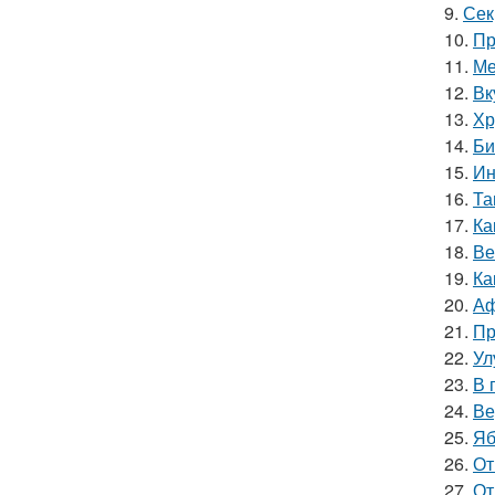
9.
Сек
10.
Пр
11.
Ме
12.
Вк
13.
Хр
14.
Би
15.
Ин
16.
Та
17.
Ка
18.
Ве
19.
Ка
20.
Аф
21.
Пр
22.
Ул
23.
В 
24.
Ве
25.
Яб
26.
От
27.
От