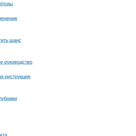
методы
менение
тить шанс
ое руководство
ая инструкция
клубники
унта