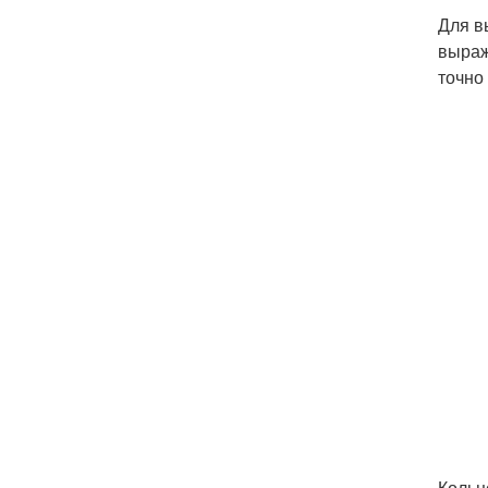
Для в
выраж
точно
Кольц