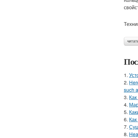
свойс
Техни
читат
Пос
1.
Уст
2.
Here
such a
3.
Как
4.
Мар
5.
Как
6.
Как
7.
Суш
8.
Hea