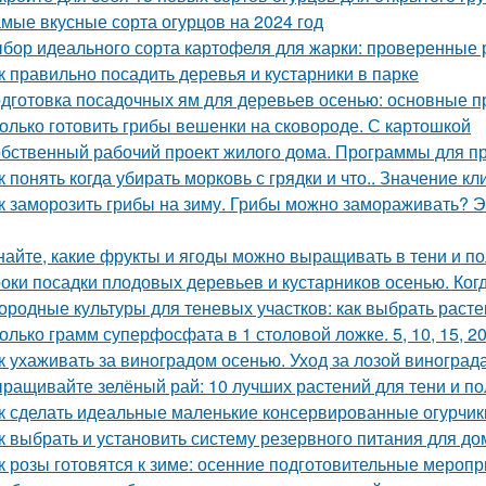
мые вкусные сорта огурцов на 2024 год
бор идеального сорта картофеля для жарки: проверенные 
к правильно посадить деревья и кустарники в парке
дготовка посадочных ям для деревьев осенью: основные 
олько готовить грибы вешенки на сковороде. С картошкой
бственный рабочий проект жилого дома. Программы для п
к понять когда убирать морковь с грядки и что.. Значение к
к заморозить грибы на зиму. Грибы можно замораживать? Э
найте, какие фрукты и ягоды можно выращивать в тени и п
оки посадки плодовых деревьев и кустарников осенью. Ког
ородные культуры для теневых участков: как выбрать расте
олько грамм суперфосфата в 1 столовой ложке. 5, 10, 15, 2
к ухаживать за виноградом осенью. Уход за лозой виноград
ращивайте зелёный рай: 10 лучших растений для тени и по
к сделать идеальные маленькие консервированные огурчик
к выбрать и установить систему резервного питания для до
к розы готовятся к зиме: осенние подготовительные мероп