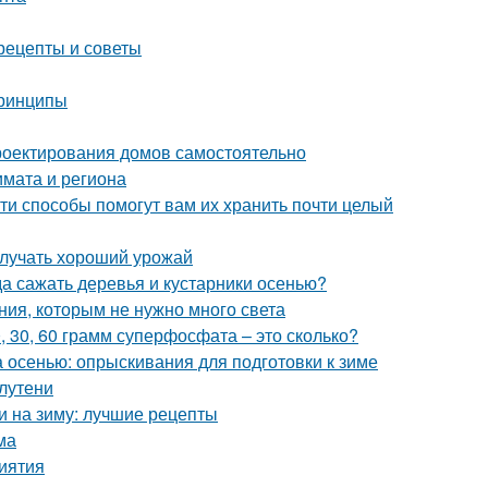
рецепты и советы
принципы
роектирования домов самостоятельно
лимата и региона
ти способы помогут вам их хранить почти целый
олучать хороший урожай
да сажать деревья и кустарники осенью?
ния, которым не нужно много света
0, 30, 60 грамм суперфосфата – это сколько?
а осенью: опрыскивания для подготовки к зиме
лутени
и на зиму: лучшие рецепты
ма
риятия