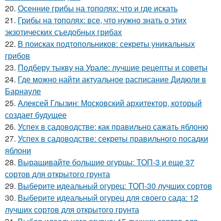
20.
Осенние грибы на тополях: что и где искать
21.
Грибы на тополях: все, что нужно знать о этих
экзотических съедобных грибах
22.
В поисках подтопольников: секреты уникальных
грибов
23.
Подберу тыкву на Урале: лучшие рецепты и советы
24.
Где можно найти актуальное расписание Дидюли в
Барнауле
25.
Алексей Глызин: Московский архитектор, который
создает будущее
26.
Успех в садоводстве: как правильно сажать яблоню
27.
Успех в садоводстве: секреты правильного посадки
яблони
28.
Выращивайте большие огурцы: ТОП-3 и еще 37
сортов для открытого грунта
29.
Выберите идеальный огурец: ТОП-30 лучших сортов
30.
Выберите идеальный огурец для своего сада: 12
лучших сортов для открытого грунта