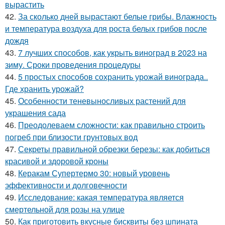
вырастить
42.
За сколько дней вырастают белые грибы. Влажность
и температура воздуха для роста белых грибов после
дождя
43.
7 лучших способов, как укрыть виноград в 2023 на
зиму. Сроки проведения процедуры
44.
5 простых способов сохранить урожай винограда..
Где хранить урожай?
45.
Особенности теневыносливых растений для
украшения сада
46.
Преодолеваем сложности: как правильно строить
погреб при близости грунтовых вод
47.
Секреты правильной обрезки березы: как добиться
красивой и здоровой кроны
48.
Керакам Супертермо 30: новый уровень
эффективности и долговечности
49.
Исследование: какая температура является
смертельной для розы на улице
50.
Как приготовить вкусные бисквиты без шпината