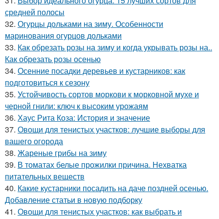
31.
Выбор идеального огурца: 15 лучших сортов для
средней полосы
32.
Огурцы дольками на зиму. Особенности
маринования огурцов дольками
33.
Как обрезать розы на зиму и когда укрывать розы на..
Как обрезать розы осенью
34.
Осенние посадки деревьев и кустарников: как
подготовиться к сезону
35.
Устойчивость сортов моркови к морковной мухе и
черной гнили: ключ к высоким урожаям
36.
Хаус Рита Коза: История и значение
37.
Овощи для тенистых участков: лучшие выборы для
вашего огорода
38.
Жареные грибы на зиму
39.
В томатах белые прожилки причина. Нехватка
питательных веществ
40.
Какие кустарники посадить на даче поздней осенью.
Добавление статьи в новую подборку
41.
Овощи для тенистых участков: как выбрать и