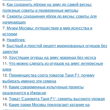
5.
Как сохранить яблоки на зиму до самой весны:
полезные советы и проверенные методы
6.
Секреты сохранения яблок до весны: советы для
начинающих
7.
Музеи Москвы: путешествие в мир искусства и
истории
8.
Headlines:
9.
Быстрый и простой рецепт маринованных огурцов без
закрутки
10.
Хрустящие огурцы на зиму: маринад без уксуса
11.
Что можно сделать из огурцов на зиму: интересные
идеи
12.
Преимущества сорта томатов Таня F1: почему
выбирать именно эти семена
13.
Какие современные культурные проекты
реализуются в Ижевске
14.
Томат 'Садовита Таня F1': секреты высокого урожая
15.
Какие парки Москвы предлагают катание на