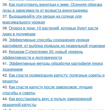
36.
Как подготовить виноград к зиме. Осенняя обрезка
лозы в зависимости от возраста виноградника
37.
Выращивайте эти овощи на солнце для
максимального урожая
38.
Огород в тени: 10 растений, которые будут расти
даже в полумраке
39.
Эффективные способы сохранения урожая
картофеля: от выбора подвала до правильной упаковки
40.
Керакам Супертермо 30: новый уровень
эффективности и долговечности
41.
Эффективные методы обработки картофеля перед
хранением
42.
Как спасти подмерзшую капусту: полезные советы и
рецепты
43.
Как спасти капусту после заморозков: лучшие
способы и советы
44.
Как восстановить вкус и пользу замороженой
квашеной капусты