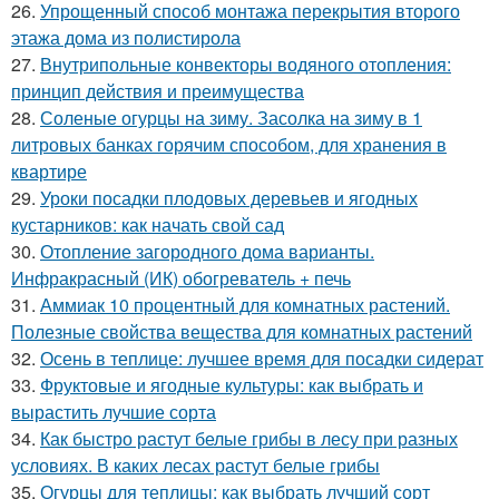
26.
Упрощенный способ монтажа перекрытия второго
этажа дома из полистирола
27.
Внутрипольные конвекторы водяного отопления:
принцип действия и преимущества
28.
Соленые огурцы на зиму. Засолка на зиму в 1
литровых банках горячим способом, для хранения в
квартире
29.
Уроки посадки плодовых деревьев и ягодных
кустарников: как начать свой сад
30.
Отопление загородного дома варианты.
Инфракрасный (ИК) обогреватель + печь
31.
Аммиак 10 процентный для комнатных растений.
Полезные свойства вещества для комнатных растений
32.
Осень в теплице: лучшее время для посадки сидерат
33.
Фруктовые и ягодные культуры: как выбрать и
вырастить лучшие сорта
34.
Как быстро растут белые грибы в лесу при разных
условиях. В каких лесах растут белые грибы
35.
Огурцы для теплицы: как выбрать лучший сорт