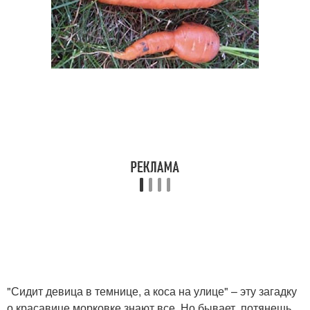
"Сидит девица в темнице, а коса на улице" – эту загадку
о красавице морковке знают все. Но бывает, потянешь