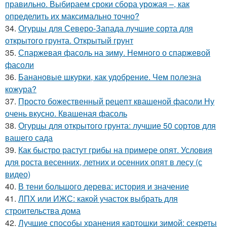
правильно. Выбираем сроки сбора урожая –, как
определить их максимально точно?
34.
Огурцы для Северо-Запада лучшие сорта для
открытого грунта. Открытый грунт
35.
Спаржевая фасоль на зиму. Немного о спаржевой
фасоли
36.
Банановые шкурки, как удобрение. Чем полезна
кожура?
37.
Просто божественный рецепт квашеной фасоли Ну
очень вкусно. Квашеная фасоль
38.
Огурцы для открытого грунта: лучшие 50 сортов для
вашего сада
39.
Как быстро растут грибы на примере опят. Условия
для роста весенних, летних и осенних опят в лесу (с
видео)
40.
В тени большого дерева: история и значение
41.
ЛПХ или ИЖС: какой участок выбрать для
строительства дома
42.
Лучшие способы хранения картошки зимой: секреты