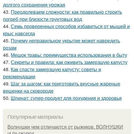
долгого сохранения урожая
43.
Преодолеваем сложности: как правильно строить
погреб при близости грунтовых вод
44.
Семь проверенных способов избавиться от мышей и
крыс навсегда
45.
Почему неправильное укрытие может навредить
розам
46.
Мешок травы: преимущества использования в быту
47.
Секреты и правила: как оживить замерзшую капусту
48.
Как спасти замерзшую капусту: советы и
рекомендации
49.
Шаг за шагом: как приготовить вкусные жареные
вешенки на сковороде
50.
Шпинат: супер-продукт для похудения и здоровья
Популярные материалы
Волнушки чем отличаются от рыжиков. ВОЛНУШКИ