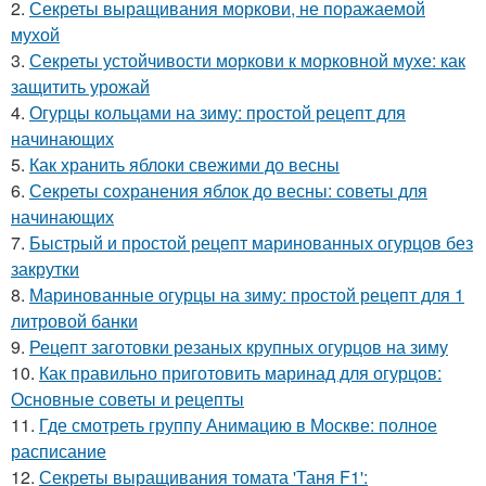
2.
Секреты выращивания моркови, не поражаемой
мухой
3.
Секреты устойчивости моркови к морковной мухе: как
защитить урожай
4.
Огурцы кольцами на зиму: простой рецепт для
начинающих
5.
Как хранить яблоки свежими до весны
6.
Секреты сохранения яблок до весны: советы для
начинающих
7.
Быстрый и простой рецепт маринованных огурцов без
закрутки
8.
Маринованные огурцы на зиму: простой рецепт для 1
литровой банки
9.
Рецепт заготовки резаных крупных огурцов на зиму
10.
Как правильно приготовить маринад для огурцов:
Основные советы и рецепты
11.
Где смотреть группу Анимацию в Москве: полное
расписание
12.
Секреты выращивания томата 'Таня F1':