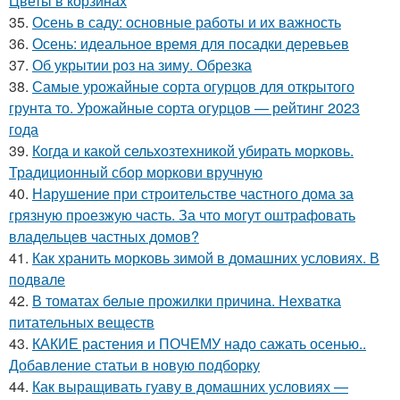
Цветы в корзинах
35.
Осень в саду: основные работы и их важность
36.
Осень: идеальное время для посадки деревьев
37.
Об укрытии роз на зиму. Обрезка
38.
Самые урожайные сорта огурцов для открытого
грунта то. Урожайные сорта огурцов — рейтинг 2023
года
39.
Когда и какой сельхозтехникой убирать морковь.
Традиционный сбор моркови вручную
40.
Нарушение при строительстве частного дома за
грязную проезжую часть. За что могут оштрафовать
владельцев частных домов?
41.
Как хранить морковь зимой в домашних условиях. В
подвале
42.
В томатах белые прожилки причина. Нехватка
питательных веществ
43.
КАКИЕ растения и ПОЧЕМУ надо сажать осенью..
Добавление статьи в новую подборку
44.
Как выращивать гуаву в домашних условиях —