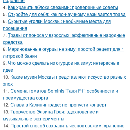
подольше
4.
Как хранить яблоки свежими: проверенные советы
5.
Откройте для себя: как по-научному называется трава
6.
Скрытые уголки Москвы: необычные места для
посещения
7.
Травы от поноса у взрослых: эффективные народные
средства
8.
Маринованные огурцы на зиму: простой рецепт для 1
литровой банки
9.
Что можно сделать из огурцов на зиму: интересные
идеи
10.
Какие музеи Москвы представляют искусство разных
эпох
11.
Семена томатов Seminis 'Таня F1': особенности и
преимущества сорта
12.
Слава в Калининграде: не пропусти концерт
13.
Творчество Элвина Грея: вдохновение и
музыкальные эксперименты
14.
Простой способ сохранить чеснок свежим: хранение