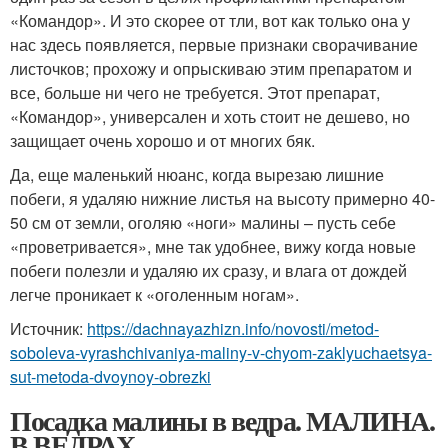
«Командор». И это скорее от тли, вот как только она у
нас здесь появляется, первые признаки сворачивание
листочков; прохожу и опрыскиваю этим препаратом и
все, больше ни чего не требуется. Этот препарат,
«Командор», универсален и хоть стоит не дешево, но
защищает очень хорошо и от многих бяк.
Да, еще маленький нюанс, когда вырезаю лишние
побеги, я удаляю нижние листья на высоту примерно 40-
50 см от земли, оголяю «ноги» малины – пусть себе
«проветривается», мне так удобнее, вижу когда новые
побеги полезли и удаляю их сразу, и влага от дождей
легче проникает к «оголенным ногам».
Источник:
https://dachnayazhizn.info/novosti/metod-
soboleva-vyrashchivaniya-maliny-v-chyom-zaklyuchaetsya-
sut-metoda-dvoynoy-obrezki
Посадка малины в ведра. МАЛИНА.
В ВЕДРАХ