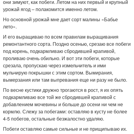
они зимуют, как побеги. Летом на них первый и крупный
урожай ягод – полакомится именно летом.
Но основной урожай мне дает сорт малины «Бабье
лето».
И его выращиваю по всем правилам выращивания
ремонтантного сорта. Поздно осенью, срезаю все побеги
под корень, подкармливаю сбродившей крапивой,
проливаю очень обильно. И вот эти побеги, которые
срезала, пропускаю через измельчитель и ими
мульчирую покрышки с этим сортом. Вымирания,
вымерзания или там выпревания еще ни разу не было.
По весне кустики дружно трогаются в рост, я их опять
подкармливаю все той же сбродившей крапивой с
добавлением мочевины и больше до осени ни чем не
кормлю. Слежу за побегами: оставляю в кусту не более
4-5 побегов, остальные безжалостно удаляю.
Побеги оставляю самые сильные и не прищипываю их.