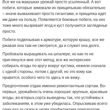
Все же на макушках урожай просто усыпенный. А вот
побеги, которые зимовали их прищипываю обязательно
– иначе вымахивают просто гигантами, и прищипка идет
им даже на пользу. Появляются боковые побеги, на них
тоже много вызревает ягод и куст получается загляденье
просто.
Побеги подвязываю к арматуре, которую крашу, все же
ржавая она там не смотрится, да и служит она долго.
Пробовала выращивать на шпалере, но как-то не
приглянулся мне этот метод, все же интереснее
собирать ягоды по кругу вокруг кустика, нежели сначала
с одной стороны, потом с другой, но это кому как
нравится, особого чего-то здесь я не вижу.
Предпочтение отдаю именно ремонтантным сортам. Во-
первых, урожайность очень хорошая: крупные, красивые
ягоды, во-вторых,сорта выведены так, что устойчивы к
заболеваниям, в этом уже убедилась. Опрыскиваю всего
один раз за сезон в целях профилактики препаратом