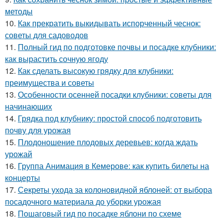
методы
10.
Как прекратить выкидывать испорченный чеснок:
советы для садоводов
11.
Полный гид по подготовке почвы и посадке клубники:
как вырастить сочную ягоду
12.
Как сделать высокую грядку для клубники:
преимущества и советы
13.
Особенности осенней посадки клубники: советы для
начинающих
14.
Грядка под клубнику: простой способ подготовить
почву для урожая
15.
Плодоношение плодовых деревьев: когда ждать
урожай
16.
Группа Анимация в Кемерове: как купить билеты на
концерты
17.
Секреты ухода за колоновидной яблоней: от выбора
посадочного материала до уборки урожая
18.
Пошаговый гид по посадке яблони по схеме