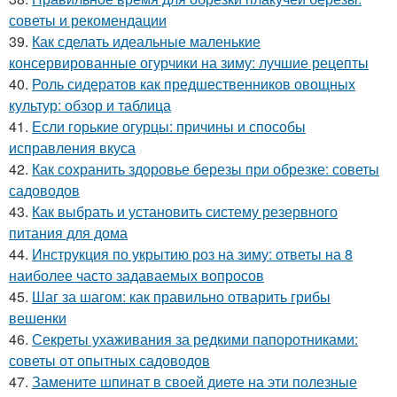
советы и рекомендации
39.
Как сделать идеальные маленькие
консервированные огурчики на зиму: лучшие рецепты
40.
Роль сидератов как предшественников овощных
культур: обзор и таблица
41.
Если горькие огурцы: причины и способы
исправления вкуса
42.
Как сохранить здоровье березы при обрезке: советы
садоводов
43.
Как выбрать и установить систему резервного
питания для дома
44.
Инструкция по укрытию роз на зиму: ответы на 8
наиболее часто задаваемых вопросов
45.
Шаг за шагом: как правильно отварить грибы
вешенки
46.
Секреты ухаживания за редкими папоротниками:
советы от опытных садоводов
47.
Замените шпинат в своей диете на эти полезные