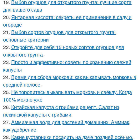
19.
Выбор огурцов для открытого грунта: лучшие сорта
для вашего сада
20.
Янтарная кислота: секреты ее применения в саду и
огороде
21.
Выбор сортов огурцов для открытого грунта:
основные критерии
22.
Откройте для себя 15 новых сортов огурцов для
открытого грунта
23.
Просто и эффективно: советы по хранению свежей
капусты
24.
Время для сбора моркови: как выкапывать морковь в
средней полосе
25.
Не торопитесь выкапывать морковь и свёклу. Когда
100% можно уже
26.
Китайская капуста с грибами рецепт. Салат из
пекинской капусты с грибами
27.
Аммиачная вода для растений домашних. Аммиак,
как удобрение
28.
Какие кустарники посадить на даче поздней осенью.