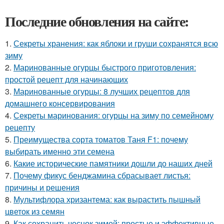
Последние обновления на сайте:
1.
Секреты хранения: как яблоки и груши сохранятся всю
зиму
2.
Маринованные огурцы быстрого приготовления:
простой рецепт для начинающих
3.
Маринованные огурцы: 8 лучших рецептов для
домашнего консервирования
4.
Секреты маринования: огурцы на зиму по семейному
рецепту
5.
Преимущества сорта томатов Таня F1: почему
выбирать именно эти семена
6.
Какие исторические памятники дошли до наших дней
7.
Почему фикус бенджамина сбрасывает листья:
причины и решения
8.
Мультифлора хризантема: как вырастить пышный
цветок из семян
9.
Как сохранить чеснок зимой: простые и эффективные