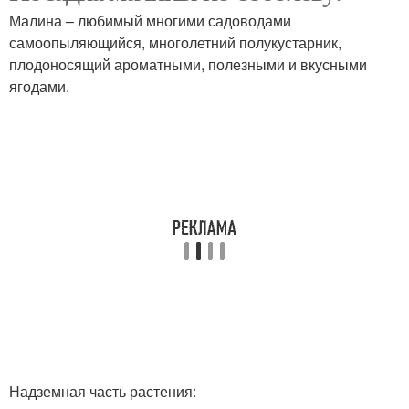
посадкой
Малина – любимый многими садоводами
самоопыляющийся, многолетний полукустарник,
плодоносящий ароматными, полезными и вкусными
Уход за кустовой
ягодами.
малиной
Надземная часть растения: