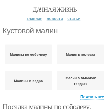
ДАЧНАЯ ЖИЗНЬ
главная
новости
статьи
Кустовой малин
Малины по соболеву
Малин в колесах
Малин в высоких
Малины в ведра
грядках
Показать все
Посадка малины по соболеву.
Малины перед
Кустовые способы