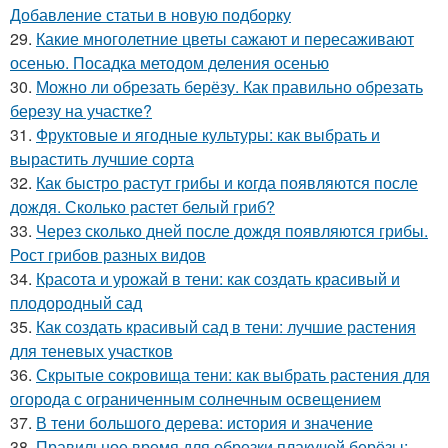
Добавление статьи в новую подборку
29.
Какие многолетние цветы сажают и пересаживают
осенью. Посадка методом деления осенью
30.
Можно ли обрезать берёзу. Как правильно обрезать
березу на участке?
31.
Фруктовые и ягодные культуры: как выбрать и
вырастить лучшие сорта
32.
Как быстро растут грибы и когда появляются после
дождя. Сколько растет белый гриб?
33.
Через сколько дней после дождя появляются грибы.
Рост грибов разных видов
34.
Красота и урожай в тени: как создать красивый и
плодородный сад
35.
Как создать красивый сад в тени: лучшие растения
для теневых участков
36.
Скрытые сокровища тени: как выбрать растения для
огорода с ограниченным солнечным освещением
37.
В тени большого дерева: история и значение
38.
Правильное время для обрезки плакучей берёзы: