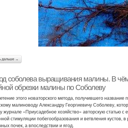
ь дальше →
од соболева выращивания малины. В чём
йной обрезки малины по Соболеву
етение этого новаторского метода, получившего название 
скому малиноводу Александру Георгиевичу Соболеву, котор
ру журнале «Приусадебное хозяйство» авторскую статью с е
нной стимуляции побегообразования и ветвления кустов, в
чных почек, а впоследствии и ягод.