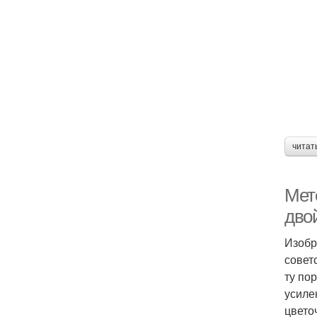
читат
Мет
дво
Изобр
совет
ту по
усиле
цвето