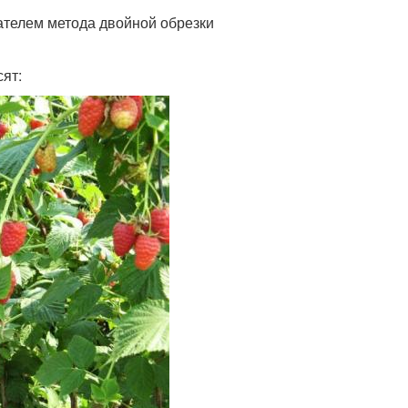
ателем метода двойной обрезки
ят: