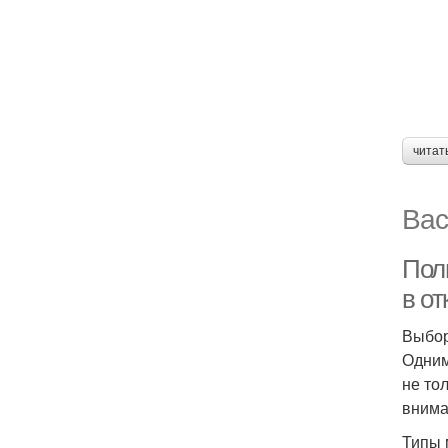
читат
Вас
Пол
в от
Выбор
Одним
не то
внима
Типы