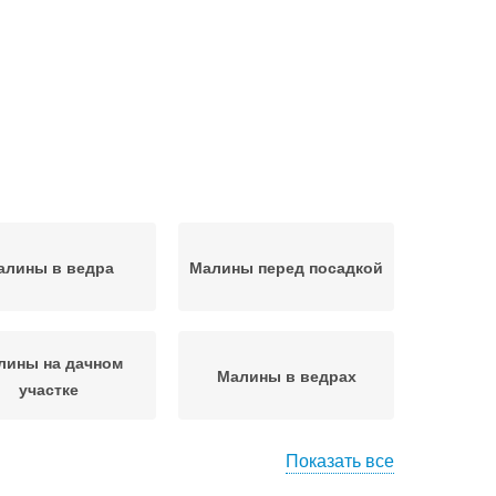
алины в ведра
Малины перед посадкой
лины на дачном
Малины в ведрах
участке
Показать все
алин в бочке