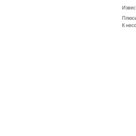
Извес
Плюсы
К нес