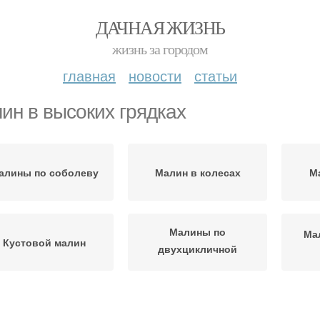
ДАЧНАЯ ЖИЗНЬ
жизнь за городом
главная
новости
статьи
ин в высоких грядках
алины по соболеву
Малин в колесах
М
Малины по
Ма
Кустовой малин
двухцикличной
технологии
Малины в закладки
Грядки для малины
М