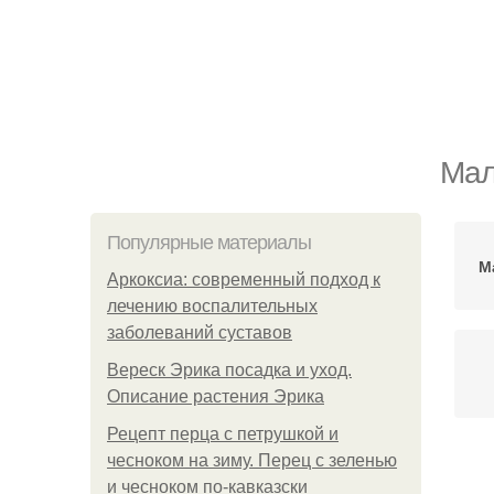
Мал
Популярные материалы
М
Аркоксиа: современный подход к
лечению воспалительных
заболеваний суставов
Вереск Эрика посадка и уход.
Описание растения Эрика
Рецепт перца с петрушкой и
чесноком на зиму. Перец с зеленью
и чесноком по-кавказски