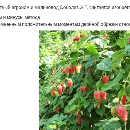
тный агроном и малиновод Соболев А.Г. считается изобрет
 и минусы метода
омненным положительным моментам двойной обрезки относ