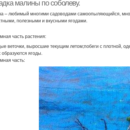
адка малины по соболеву.
а – любимый многими садоводами самоопыляющийся, мног
тными, полезными и вкусными ягодами.
мная часть растения:
ые веточки, выросшие текущим летом;побеги с плотной, оде
х образуются ягоды.
мная часть: