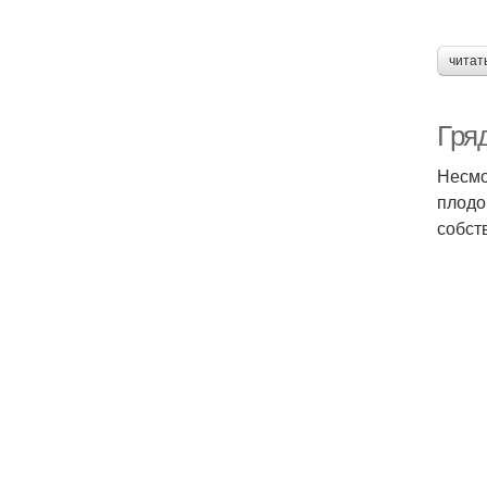
читат
Гря
Несмо
плодо
собст