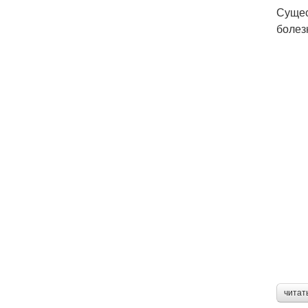
Сущес
болез
читат