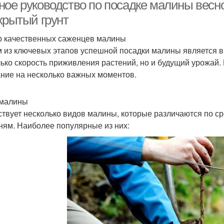
ное руководство по посадке малины весн
крытый грунт
 качественных саженцев малины
Места для посадки
Грунт для посадки
Инст
 из ключевых этапов успешной посадки малины является в
лько скорость приживления растений, но и будущий урожай.
ние на несколько важных моментов.
алины по соболеву
Малин в колесах
М
 малины
твует несколько видов малины, которые различаются по сро
ням. Наиболее популярные из них:
Кустовой малин