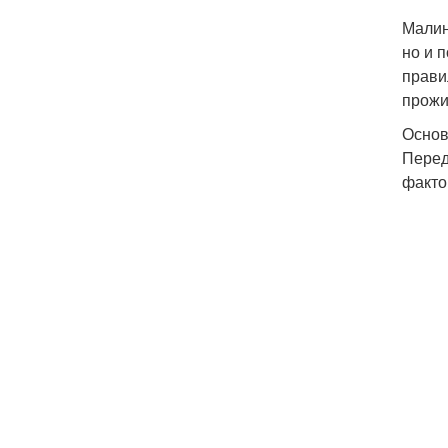
Малин
но и 
прави
прожи
Основ
Перед
факто