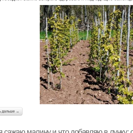
ь дальше →
 я сажаю малину и что добавляю в лунку