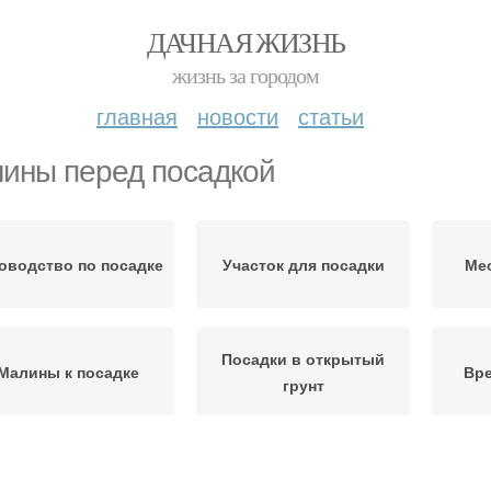
ДАЧНАЯ ЖИЗНЬ
жизнь за городом
главная
новости
статьи
ины перед посадкой
оводство по посадке
Участок для посадки
Мес
Посадки в открытый
Малины к посадке
Вре
грунт
Опоры для малины
Глубина для посадки
Мал