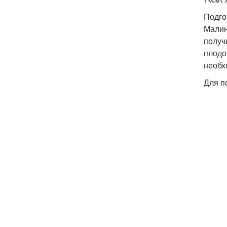
Подго
Малин
получ
плодо
необх
Для п