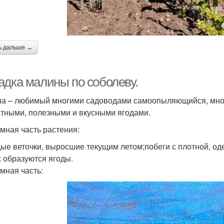
ь дальше →
адка малины по соболеву.
а – любимый многими садоводами самоопыляющийся, мног
тными, полезными и вкусными ягодами.
мная часть растения:
ые веточки, выросшие текущим летом;побеги с плотной, оде
х образуются ягоды.
мная часть: