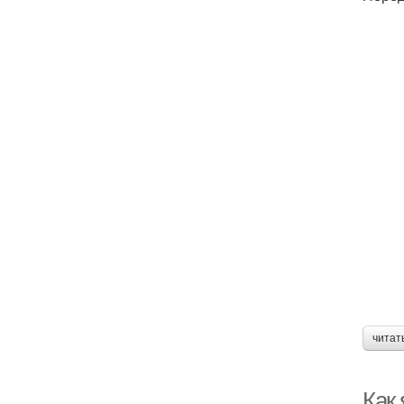
читат
Как