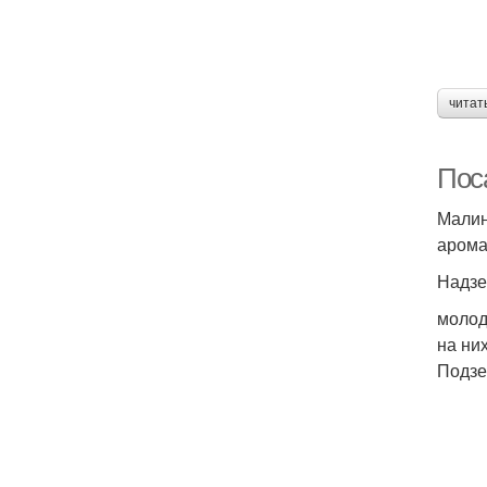
читат
Пос
Малин
арома
Надзе
молод
на ни
Подзе