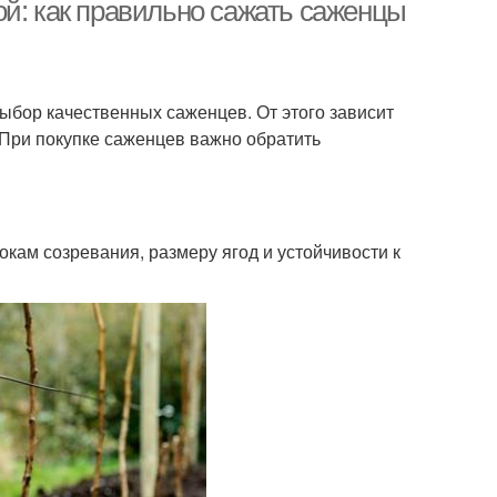
ой: как правильно сажать саженцы
Малины для лучшего
рукция по посадке
ыбор качественных саженцев. От этого зависит
роста
 При покупке саженцев важно обратить
Малин в высоких
алины в ведра
грядках
кам созревания, размеру ягод и устойчивости к