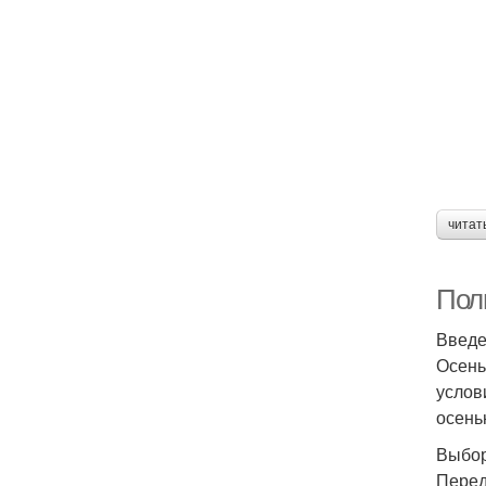
читат
Пол
Введ
Осень
услов
осень
Выбор
Перед