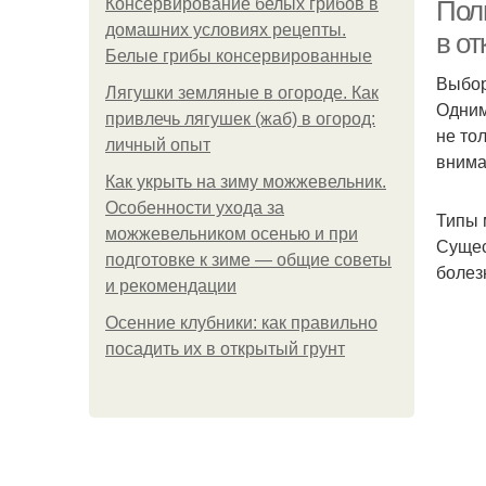
Консервирование белых грибов в
Пол
домашних условиях рецепты.
в от
Белые грибы консервированные
Выбор
Лягушки земляные в огороде. Как
Одним
привлечь лягушек (жаб) в огород:
не то
личный опыт
внима
Как укрыть на зиму можжевельник.
М
Особенности ухода за
Типы
можжевельником осенью и при
Сущес
подготовке к зиме — общие советы
болез
и рекомендации
Осенние клубники: как правильно
посадить их в открытый грунт