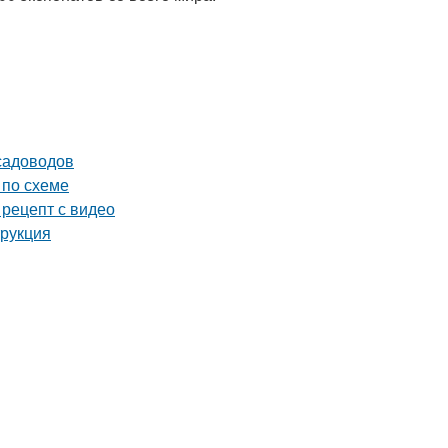
садоводов
 по схеме
 рецепт с видео
трукция