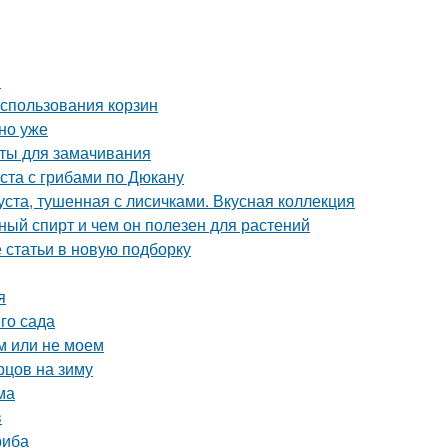
и
использования корзин
но уже
аты для замачивания
ста с грибами по Дюкану
уста, тушенная с лисичками. Вкусная коллекция
й спирт и чем он полезен для растений
статьи в новую подборку
я
го сада
м или не моем
рцов на зиму
ма
в
риба