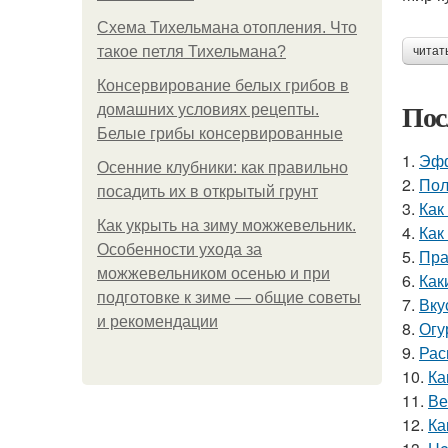
Схема Тихельмана отопления. Что
такое петля Тихельмана?
читат
Консервирование белых грибов в
Пос
домашних условиях рецепты.
Белые грибы консервированные
1.
Эфф
Осенние клубники: как правильно
2.
Пол
посадить их в открытый грунт
3.
Как
Как укрыть на зиму можжевельник.
4.
Как
Особенности ухода за
5.
Пра
можжевельником осенью и при
6.
Как
подготовке к зиме — общие советы
7.
Вку
и рекомендации
8.
Огу
9.
Рас
10.
Ка
11.
Ве
12.
Ка