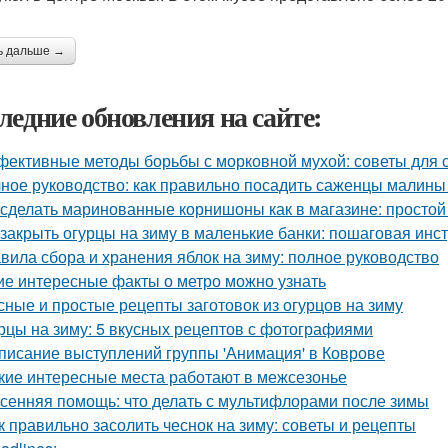
ь дальше →
ледние обновления на сайте:
ективные методы борьбы с морковной мухой: советы для 
ное руководство: как правильно посадить саженцы малины
 сделать маринованные корнишоны как в магазине: простой
 закрыть огурцы на зиму в маленькие банки: пошаговая инс
вила сбора и хранения яблок на зиму: полное руководство
ие интересные факты о метро можно узнать
сные и простые рецепты заготовок из огурцов на зиму
рцы на зиму: 5 вкусных рецептов с фотографиями
писание выступлений группы 'Анимация' в Коврове
кие интересные места работают в межсезонье
сенняя помощь: что делать с мультифлорами после зимы
к правильно засолить чеснок на зиму: советы и рецепты