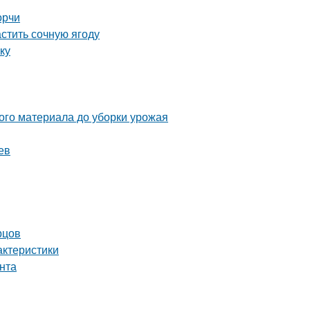
орчи
астить сочную ягоду
ку
ого материала до уборки урожая
ев
рцов
актеристики
унта