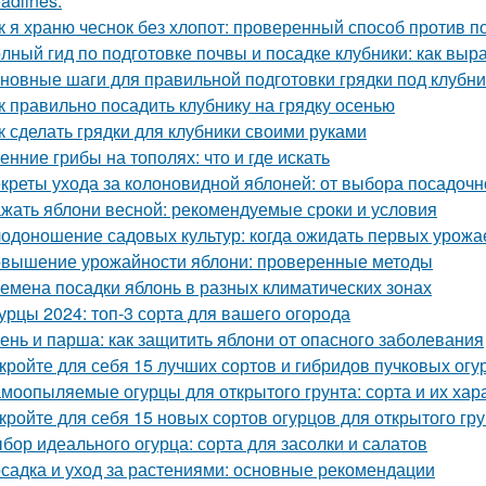
adlines:
к я храню чеснок без хлопот: проверенный способ против п
лный гид по подготовке почвы и посадке клубники: как выр
новные шаги для правильной подготовки грядки под клубни
к правильно посадить клубнику на грядку осенью
к сделать грядки для клубники своими руками
енние грибы на тополях: что и где искать
креты ухода за колоновидной яблоней: от выбора посадочн
жать яблони весной: рекомендуемые сроки и условия
одоношение садовых культур: когда ожидать первых урожа
вышение урожайности яблони: проверенные методы
емена посадки яблонь в разных климатических зонах
урцы 2024: топ-3 сорта для вашего огорода
ень и парша: как защитить яблони от опасного заболевания
кройте для себя 15 лучших сортов и гибридов пучковых огу
моопыляемые огурцы для открытого грунта: сорта и их хар
кройте для себя 15 новых сортов огурцов для открытого гр
бор идеального огурца: сорта для засолки и салатов
садка и уход за растениями: основные рекомендации