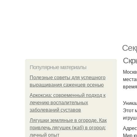
Сек
Скр
Популярные материалы
Москв
Полезные советы для успешного
места
выращивания саженцев осенью
время
Аркоксиа: современный подход к
Уника
лечению воспалительных
Этот 
заболеваний суставов
игруш
Лягушки земляные в огороде. Как
Адрес:
привлечь лягушек (жаб) в огород:
Мир к
личный опыт