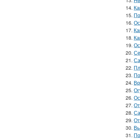
13.
He
14.
Ка
15.
По
16.
Ос
17.
Ка
18.
Ка
19.
Ос
20.
Се
21.
Са
22.
Пл
23.
По
24.
Вр
25.
Ог
26.
Ос
27.
От
28.
Са
29.
От
30.
Вы
31.
По