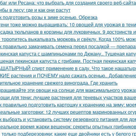
баг или Ресана: что выбрать для создания своего веб-сайта
ибы в лесу: где и как они растут
к подготовить розы к зиме осенью. Обрезка
тени тоже можно выращивать: 10 овощей для урожая в тен
садка тюльпанов в корзины для луковичных. 9 достоинств 
 торопитесь выкапывать морковь и свёклу. Когда 100% мож
к правильно замачивать семена перед посадкой — препар
кинская капуста с шампиньонами по Дюкану.. Тушеная капу
шеная пекинская капуста с грибами. Постная пекинская кап
ШАТЫРНЫЙ спирт применение в саду. Что такое нашатырны
КИЕ растения и ПОЧЕМУ надо сажать осенью.. Добавление 
ительное хранение свежего винограда. Где хранить
ращивайте эти овощи на солнце для максимального урожа
ощи для тени: лучшие растения для теневых участков ваше
к правильно подготовить картошку к хранению на зиму: мое
еальные заготовки: 12 лучших рецептов маринованных огу
к выбрать и установить систему резервного питания для до
еальное время жарки вешенок: секреты опытных грибнико
 только подберезовики: какие еще двойники есть у белого г