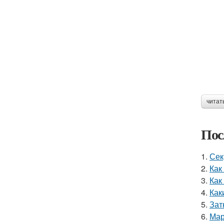
читат
Пос
1.
Сек
2.
Как
3.
Как
4.
Как
5.
Зат
6.
Мар