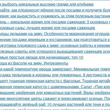
к выбрать идеальные высокие грядки для клубники
найте, как плодоносит яблоня после посадки и получите бо
евия: как вырастить и ухаживать за этим полезным растен
ень – идеальное время для посадки саженцев: 3 основных 
одовые сады: лучшее время для посадки саженцев
урцы дольками на зиму. Особенности маринования огурцов
енние посадки деревьев и кустарников: как подготовиться к
дготовка плодового сада к зиме: основные работы и реком
лезные советы для успешного выращивания саженцев осе
мые простые овощи для начинающих: топ-10
рша из фасоли на зиму. Ингредиенты
и какой температуре овощи замерзают. Минимальная тем
садка тюльпанов в корзины для луковичных. 9 достоинств 
цепт тушеная пекинская капуста с фасолью. Тушеная китай
реная пекинская капуста с шампиньонами. Салат «Пир ко
машние удобрения для комнатных растений. Виды удобрен
кие многолетние цветы сажают и пересаживают осенью. По
ращивайте зелёный рай: 10 лучших растений для тени и по