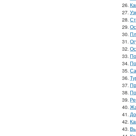
26.
Ка
27.
Уз
28.
Ст
29.
Ос
30.
Пл
31.
Ог
32.
Ос
33.
По
34.
По
35.
Са
36.
Ту
37.
Пр
38.
По
39.
Ре
40.
Жа
41.
До
42.
Ка
43.
Вы