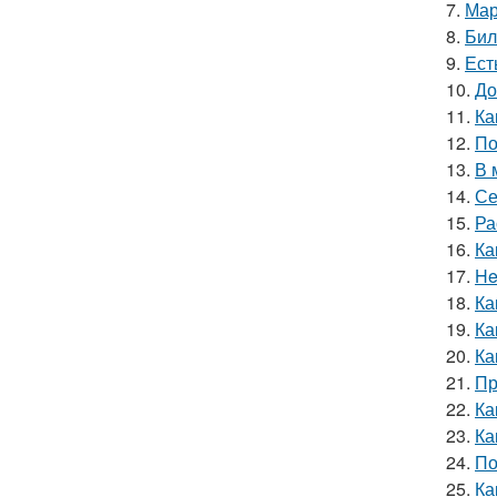
7.
Мар
8.
Бил
9.
Ест
10.
До
11.
Ка
12.
По
13.
В 
14.
Се
15.
Ра
16.
Ка
17.
He
18.
Ка
19.
Ка
20.
Ка
21.
Пр
22.
Ка
23.
Ка
24.
По
25.
Ка