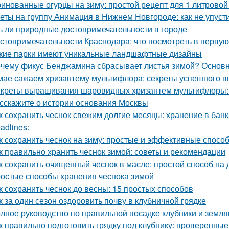
инованные огурцы на зиму: простой рецепт для 1 литровой
еты на группу Анимация в Нижнем Новгороде: как не упуст
ь ли природные достопримечательности в городе
стопримечательности Краснодара: что посмотреть в первую
кие парки имеют уникальные ландшафтные дизайны
чему фикус Бенджамина сбрасывает листья зимой? Основ
мае сажаем хризантему мультифлора: секреты успешного 
креты выращивания шаровидных хризантем мультифлоры: 
сскажите о истории основания Москвы
к сохранить чеснок свежим долгие месяцы: хранение в банк
adlines:
к сохранить чеснок на зиму: простые и эффективные спосо
к правильно хранить чеснок зимой: советы и рекомендации
к сохранить очищенный чеснок в масле: простой способ на
остые способы хранения чеснока зимой
к сохранить чеснок до весны: 15 простых способов
к за один сезон оздоровить почву в клубничной грядке
лное руководство по правильной посадке клубники и земля
к правильно подготовить грядку под клубнику: проверенные