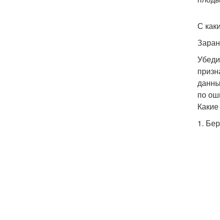
С как
Заран
Убеди
призн
данны
по ош
Какие
1. Бе