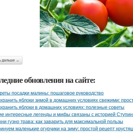
ь дальше →
ледние обновления на сайте:
реты посадки малины: пошаговое руководство
 хранить яблоки зимой в домашних условиях свежими: прос
 хранить яблоки в домашних условиях: полезные советы
ие интересные легенды и мифы связаны с историей Ступин
кни гузно трава: как заварить для максимальной пользы
инуем маленькие огурчики на зиму: простой рецепт хрустя