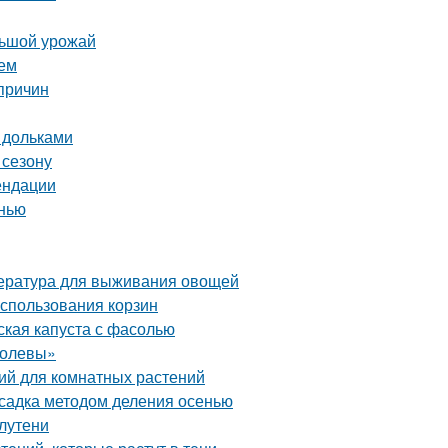
льшой урожай
ием
причин
 дольками
 сезону
ендации
нью
пература для выживания овощей
использования корзин
ская капуста с фасолью
ролевы»
ий для комнатных растений
садка методом деления осенью
лутени