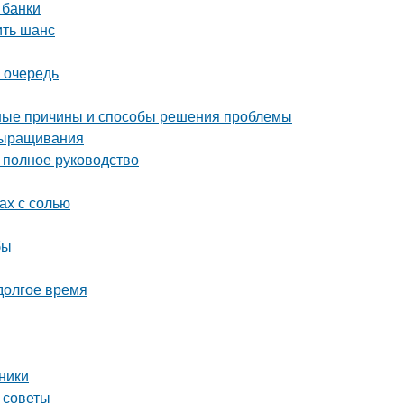
 банки
ить шанс
 очередь
ные причины и способы решения проблемы
выращивания
полное руководство
ах с солью
бы
 долгое время
ники
 советы