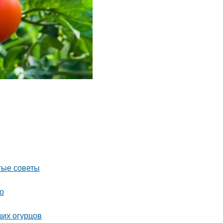
тые советы
о
щих огурцов