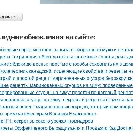
ь дальше →
ледние обновления на сайте:
ойчивые сорта моркови: защита от морковной мухи и не тол
реты сохранения яблок до весны: полезные советы для са
жие яблоки до весны: простые способы сохранить их в до
колепестник канадский: исцеляющие свойства и рецепты 
трый и простой рецепт маринованных огурцов без закрутки
шие рецепты маринованных огурцов на зиму: проверенные
сервированные огурцы на зиму: простой пошаговый рецеп
инованные огурцы на зиму: секреты и рецепты от кухни на
кальный рецепт маринованных огурцов, который вам понр
м примечателен храм Василия Блаженного
ня F1: секрет высокого урожая помидоров
креты Эффективного Выращивания и Продажи: Как Достичь