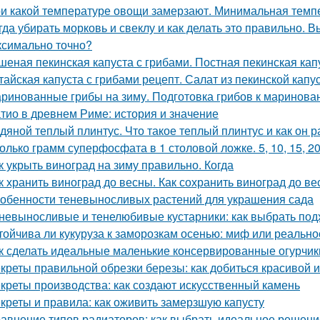
и какой температуре овощи замерзают. Минимальная тем
гда убирать морковь и свеклу и как делать это правильно. 
ксимально точно?
шеная пекинская капуста с грибами. Постная пекинская кап
тайская капуста с грибами рецепт. Салат из пекинской капу
ринованные грибы на зиму. Подготовка грибов к маринова
тио в древнем Риме: история и значение
дяной теплый плинтус. Что такое теплый плинтус и как он р
олько грамм суперфосфата в 1 столовой ложке. 5, 10, 15, 2
к укрыть виноград на зиму правильно. Когда
к хранить виноград до весны. Как сохранить виноград до в
обенности теневыносливых растений для украшения сада
невыносливые и тенелюбивые кустарники: как выбрать под
тойчива ли кукуруза к заморозкам осенью: миф или реально
к сделать идеальные маленькие консервированные огурчик
креты правильной обрезки березы: как добиться красивой 
креты производства: как создают искусственный камень
креты и правила: как оживить замерзшую капусту
авнение типов радиаторов: как выбрать идеальное решени