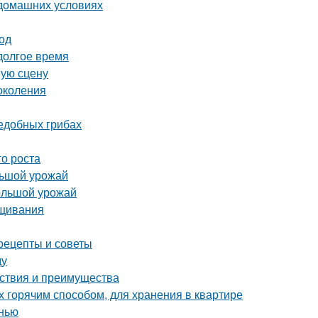
 домашних условиях
од
 долгое время
шую сцену
околения
ъедобных грибах
го роста
льшой урожай
большой урожай
ащивания
рецепты и советы
ду
йствия и преимущества
х горячим способом, для хранения в квартире
нью