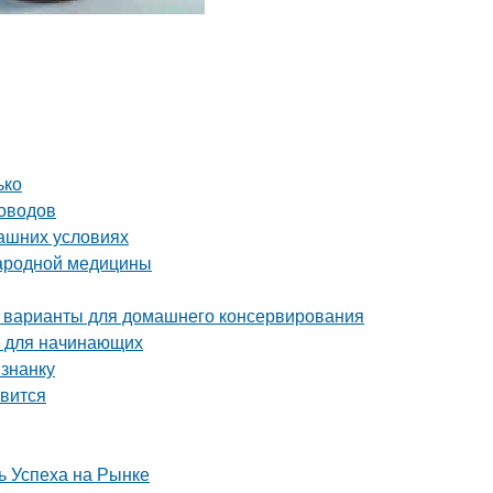
ько
доводов
машних условиях
народной медицины
 варианты для домашнего консервирования
т для начинающих
изнанку
авится
 Успеха на Рынке