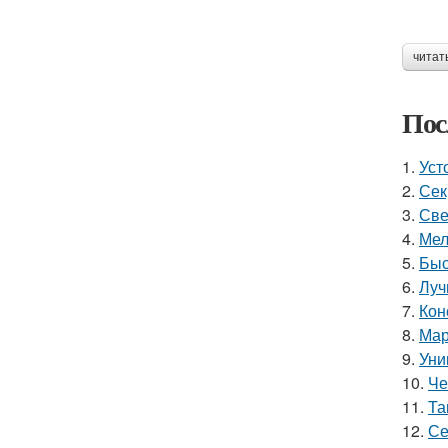
читат
Пос
1.
Уст
2.
Сек
3.
Све
4.
Мел
5.
Быс
6.
Луч
7.
Кон
8.
Мар
9.
Уни
10.
Че
11.
Та
12.
Се