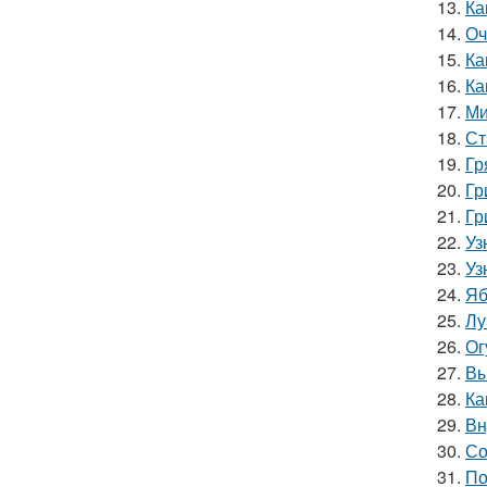
13.
Ка
14.
Оч
15.
Ка
16.
Ка
17.
Ми
18.
Ст
19.
Гр
20.
Гр
21.
Гр
22.
Уз
23.
Уз
24.
Яб
25.
Лу
26.
Ог
27.
Вы
28.
Ка
29.
Вн
30.
Со
31.
По