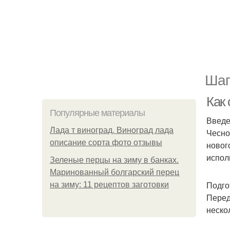
Шаг
Как 
Популярные материалы
Введ
Лада т виноград. Виноград лада
Чесно
описание сорта фото отзывы
новог
испол
Зеленые перцы на зиму в банках.
Маринованный болгарский перец
Подго
на зиму: 11 рецептов заготовки
Перед
неско