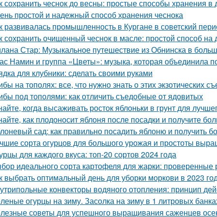
к сохранить чеснок до весны: простые способы хранения в
ень простой и надежный способ хранения чеснока
к развивалась промышленность в Кургане в советский пери
к сохранить очищенный чеснок в масле: простой способ на
лана Стар: Музыкальное путешествие из Обнинска в боль
ас Намин и группа «Цветы»: музыка, которая объединила п
ядка для клубники: сделать своими руками
ибы на тополях: все, что нужно знать о этих экзотических с
ибы под тополями: как отличить съедобные от ядовитых
найте, когда высаживать росток яблоньки в грунт для лучше
найте, как плодоносит яблоня после посадки и получите бо
лоневый сад: как правильно посадить яблоню и получить 
чшие сорта огурцов для большого урожая и простоты выр
урцы для каждого вкуса: топ-20 сортов 2024 года
бор идеального сорта картофеля для жарки: проверенные 
к выбрать оптимальный день для уборки моркови в 2023 го
утрипольные конвекторы водяного отопления: принцип де
леные огурцы на зиму. Засолка на зиму в 1 литровых банка
лезные советы для успешного выращивания саженцев осе