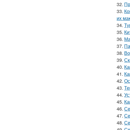
32.
Пр
33.
Ко
их ма
34.
Ту
35.
Ки
36.
Ма
37.
Па
38.
Во
39.
Ск
40.
Ка
41.
Ка
42.
Ос
43.
Те
44.
Ус
45.
Ка
46.
Се
47.
Се
48.
Се
49.
Ср