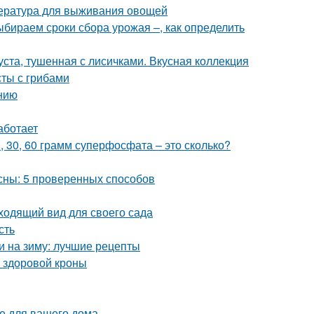
пература для выживания овощей
Выбираем сроки сбора урожая –, как определить
уста, тушенная с лисичками. Вкусная коллекция
сты с грибами
нию
аботает
0, 30, 60 грамм суперфосфата – это сколько?
есны: 5 проверенных способов
ходящий вид для своего сада
сть
и на зиму: лучшие рецепты
и здоровой кроны
е для вашего дома