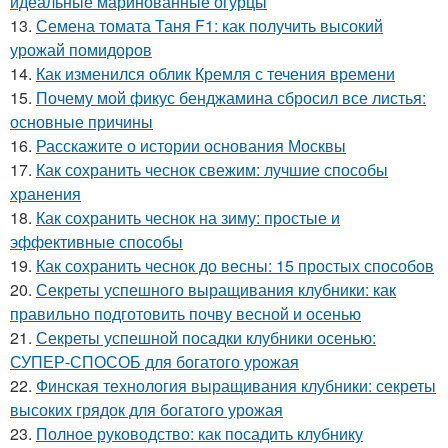
идеальные маринованные огурцы
13.
Семена томата Таня F1: как получить высокий
урожай помидоров
14.
Как изменился облик Кремля с течения времени
15.
Почему мой фикус бенджамина сбросил все листья:
основные причины
16.
Расскажите о истории основания Москвы
17.
Как сохранить чеснок свежим: лучшие способы
хранения
18.
Как сохранить чеснок на зиму: простые и
эффективные способы
19.
Как сохранить чеснок до весны: 15 простых способов
20.
Секреты успешного выращивания клубники: как
правильно подготовить почву весной и осенью
21.
Секреты успешной посадки клубники осенью:
СУПЕР-СПОСОБ для богатого урожая
22.
Финская технология выращивания клубники: секреты
высоких грядок для богатого урожая
23.
Полное руководство: как посадить клубнику