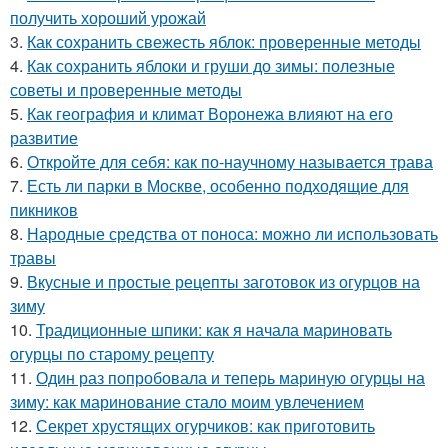
получить хороший урожай
3.
Как сохранить свежесть яблок: проверенные методы
4.
Как сохранить яблоки и груши до зимы: полезные
советы и проверенные методы
5.
Как география и климат Воронежа влияют на его
развитие
6.
Откройте для себя: как по-научному называется трава
7.
Есть ли парки в Москве, особенно подходящие для
пикников
8.
Народные средства от поноса: можно ли использовать
травы
9.
Вкусные и простые рецепты заготовок из огурцов на
зиму
10.
Традиционные шпики: как я начала мариновать
огурцы по старому рецепту
11.
Один раз попробовала и теперь мариную огурцы на
зиму: как маринование стало моим увлечением
12.
Секрет хрустящих огурчиков: как приготовить