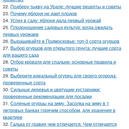
22.
Подберу тыкву на Урале: лучшие рецепты и советы
23.
Почему яблоня не дает плодов
24.
Успех в саду: яблоня дала первый урожай
25.
Плодоношение садовых культур: когда ожидать
первых урожаев
26.
Выращивайте в Подмосковье: топ-3 сорта огурцов
27.
Выбор огурцов для открытого грунта: лучшие сорта
для вашего сада
28.
Отбор кровати для спальни: основные правила и
советы
29.
Выберите идеальный огурец для своего огорода:
проверенные сорта
30.
Сильные деревья и цветущие кустарники:
проверенные рекомендации для посадки
31.
Соленые огурцы на зиму. Засолка на зиму в 1
литровых банках горячим способом, для хранения в
квартире
32.
Галька от гравия чем отличается. Чем отличается