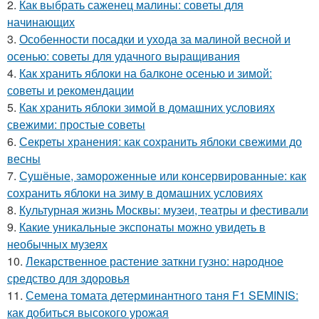
2.
Как выбрать саженец малины: советы для
начинающих
3.
Особенности посадки и ухода за малиной весной и
осенью: советы для удачного выращивания
4.
Как хранить яблоки на балконе осенью и зимой:
советы и рекомендации
5.
Как хранить яблоки зимой в домашних условиях
свежими: простые советы
6.
Секреты хранения: как сохранить яблоки свежими до
весны
7.
Сушёные, замороженные или консервированные: как
сохранить яблоки на зиму в домашних условиях
8.
Культурная жизнь Москвы: музеи, театры и фестивали
9.
Какие уникальные экспонаты можно увидеть в
необычных музеях
10.
Лекарственное растение заткни гузно: народное
средство для здоровья
11.
Семена томата детерминантного таня F1 SEMINIS:
как добиться высокого урожая