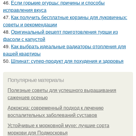
46.
Если горькие огурцы: причины и способы
исправления вкуса
47.
Как получить бесплатные корзины для луковичных:
советы и рекомендации
48.
Оригинальный рецепт приготовления турши из
фасоли с капустой
49.
Как выбрать идеальные радиаторы отопления для
вашей квартиры
50.
Шпинат: супер-продукт для похудения и здоровья
Популярные материалы
Полезные советы для успешного выращивания
саженцев осенью
Аркоксиа: современный подход к лечению
воспалительных заболеваний суставов
Устойчивые к морковной мухе: лучшие сорта
моркови для Подмосковья