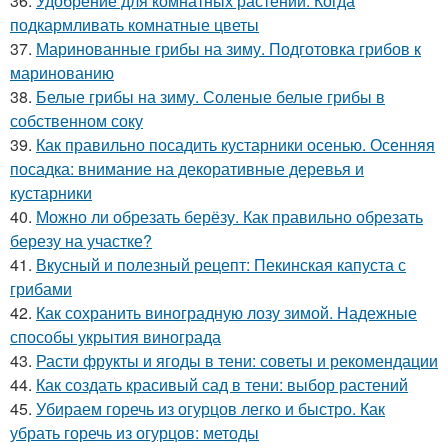
36.
Удобрение для комнатных растений. Когда
подкармливать комнатные цветы
37.
Маринованные грибы на зиму. Подготовка грибов к
маринованию
38.
Белые грибы на зиму. Соленые белые грибы в
собственном соку
39.
Как правильно посадить кустарники осенью. Осенняя
посадка: внимание на декоративные деревья и
кустарники
40.
Можно ли обрезать берёзу. Как правильно обрезать
березу на участке?
41.
Вкусный и полезный рецепт: Пекинская капуста с
грибами
42.
Как сохранить виноградную лозу зимой. Надежные
способы укрытия винограда
43.
Расти фрукты и ягоды в тени: советы и рекомендации
44.
Как создать красивый сад в тени: выбор растений
45.
Убираем горечь из огурцов легко и быстро. Как
убрать горечь из огурцов: методы