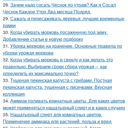
28.
Зачем надо сосать Чеснок по утрам? Как я Сосал
Чеснок Каждое Утро Два месяца Подряд.
29.
Сажать и пересаживать деревья: лучшие временные
рамки
30.
Когда убирать морковь посаженную под зиму.
Добавление статьи в новую подборку
31.
Уборка моркови на хранение. Основные правила по
уборки урожая моркови
32.
Когда убирать морковь и свеклу и как делать это
правильно. Выбираем сроки сбора урожая –, как
определить их максимально точно?
33.
Тушеная пекинская капуста с грибами. Постная
пекинская капуста, тушенная с лисичками. Вкусная
коллекция
34.
Аммиак поливать комнатные цветы. Для каких цветов
может применяться нашатырный спирт и в каких случаях
35.
Нашатырный спирт для комнатных цветов.
Применение аммиака для растений: польза и вред