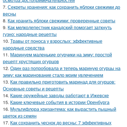
осмотра достопримечательностей
7.
Секреты хранения: как сохранить яблоки свежими до
весны
8.
Как хранить яблоки свежими: проверенные советы
9.
Как мелколепестник канадский помогает заткнуть
гузно: народные рецепты
10.
Травы от поноса у взрослых: эффективные
народные средства
11.
Маринуем маленькие огурчики на зиму: простой
рецепт хрустящих огурцов
12.
Один раз попробовала и теперь мариную огурцы на
зиму: как маринование стало моим увлечением
13.
Как правильно приготовить маринад для огурцов:
Основные советы и рецепты
14.
Какие оружейные заводы работают в Ижевске
15.
Какие ключевые события в истории Оренбурга
16.
Мультифлора хризантема: как вырастить пышный
цветок из семян
17.
Как сохранить чеснок до весны: 7 эффективных