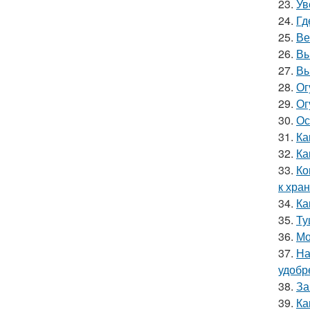
23.
Ув
24.
Гд
25.
Ве
26.
Вы
27.
Вы
28.
Ог
29.
Ог
30.
Ос
31.
Ка
32.
Ка
33.
Ко
к хра
34.
Ка
35.
Ту
36.
Мо
37.
На
удобр
38.
За
39.
Ка