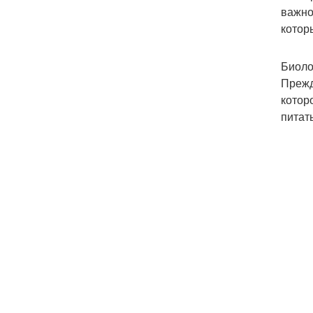
важно
котор
Биоло
Прежд
котор
питат