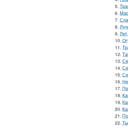
5.
Тра
6.
Мар
7.
Сла
8.
Луч
9.
Лет
10.
Ог
11.
Тр
12.
Та
13.
Се
14.
Се
15.
Се
16.
Не
17.
Пр
18.
Ка
19.
Ка
20.
Ка
21.
По
22.
Ты