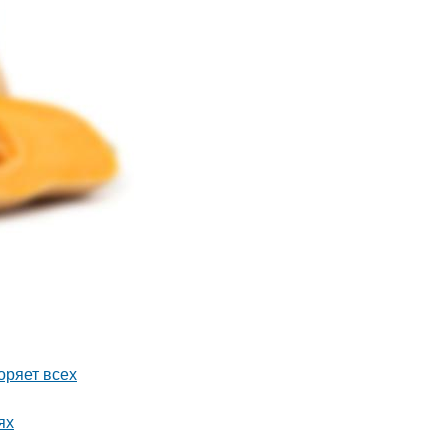
оряет всех
ях