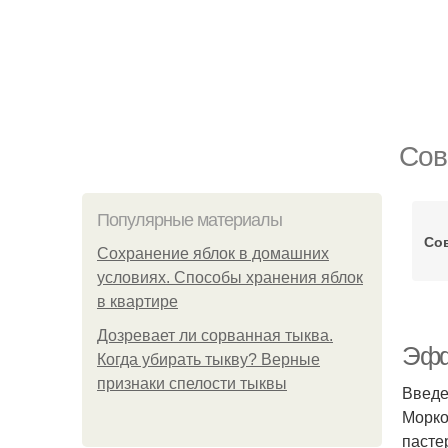
Сов
Популярные материалы
Со
Сохранение яблок в домашних
условиях. Способы хранения яблок
в квартире
Дозревает ли сорванная тыква.
Эфф
Когда убирать тыкву? Верные
признаки спелости тыквы
Введ
Морко
пасте