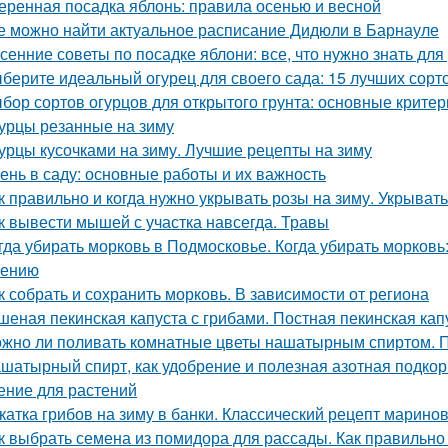
еренная посадка яблонь: правила осенью и весной
е можно найти актуальное расписание Дидюли в Барнауле
сенние советы по посадке яблони: все, что нужно знать д
берите идеальный огурец для своего сада: 15 лучших сорто
бор сортов огурцов для открытого грунта: основные критер
урцы резанные на зиму
урцы кусочками на зиму. Лучшие рецепты на зиму
ень в саду: основные работы и их важность
к правильно и когда нужно укрывать розы на зиму. Укрыват
к вывести мышей с участка навсегда. Травы
гда убирать морковь в Подмосковье. Когда убирать морковь:
нению
к собрать и сохранить морковь. В зависимости от региона
шеная пекинская капуста с грибами. Постная пекинская кап
жно ли поливать комнатные цветы нашатырным спиртом. 
шатырный спирт, как удобрение и полезная азотная подкор
ение для растений
катка грибов на зиму в банки. Классический рецепт марино
к выбрать семена из помидора для рассады. Как правильно