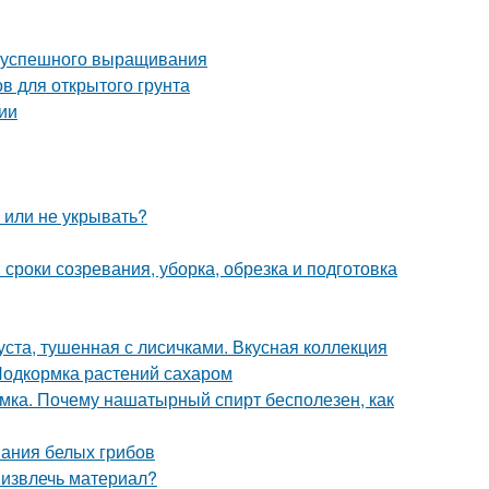
ля успешного выращивания
в для открытого грунта
ии
ь или не укрывать?
 сроки созревания, уборка, обрезка и подготовка
уста, тушенная с лисичками. Вкусная коллекция
Подкормка растений сахаром
мка. Почему нашатырный спирт бесполезен, как
вания белых грибов
 извлечь материал?