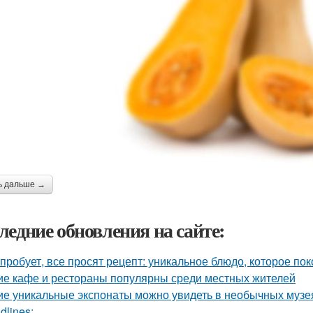
ь дальше →
ледние обновления на сайте:
 пробует, все просят рецепт: уникальное блюдо, которое пок
ие кафе и рестораны популярны среди местных жителей
ие уникальные экспонаты можно увидеть в необычных музе
dlines: