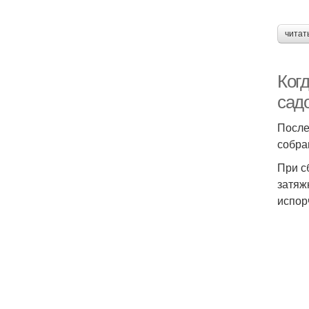
читат
Когд
сад
После
собра
При с
затяж
испор