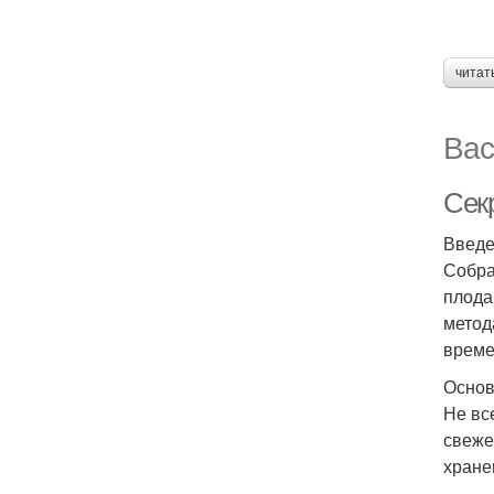
читат
Вас
Сек
Введ
Собра
плода
метод
време
Основ
Не вс
свеже
хране