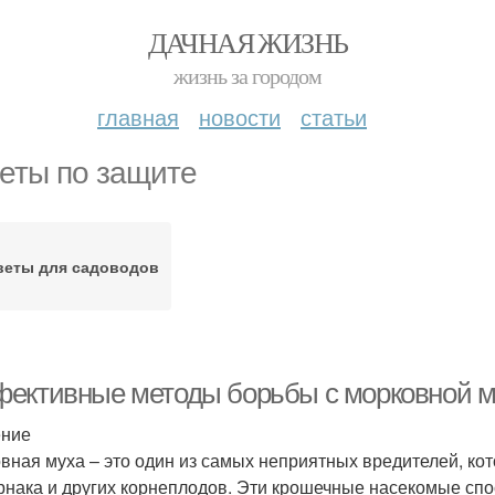
ДАЧНАЯ ЖИЗНЬ
жизнь за городом
главная
новости
статьи
еты по защите
веты для садоводов
ективные методы борьбы с морковной му
ение
вная муха – это один из самых неприятных вредителей, ко
рнака и других корнеплодов. Эти крошечные насекомые сп