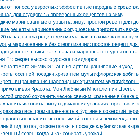
вы от поноса у взрослых: эффективные народные средства
инад для огурцов: 15 проверенных рецептов на зиму
дкие маринованные огурцы на зиму: простой рецепт для 
шие рецепты маринованных огурцов: как приготовить вкус
 20 назад нашла рецепт для мамы: как это изменило нашу ж
урцы маринованные без стерилизации: простой рецепт для
адиционные шпики: как я начала мариновать огурцы по ста
ня F1: секрет высокого урожая помидоров
мена томата SEMINIS 'Таня F1 арт': выращивание и уход
креты осенней посадки хризантем мультифлора: как добит
креты выращивания шаровидных хризантем мультифлоры: 
прихотливая Красота: Мой Любимый Многолетний Цветок
остой способ сохранить чеснок свежим: хранение в банке с
к хранить чеснок на зиму в домашних условиях: простые и
к развивалась промышленность в Кургане в советский пери
к правильно хранить чеснок зимой: советы и рекомендации
лный гид по подготовке почвы и посадке клубники: как выр
квенный сезон: когда и как собирать урожай