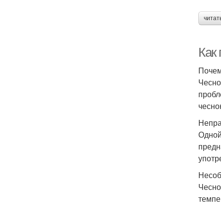
читат
Как
Почем
Чесно
пробл
чесно
Непра
Одной
предн
употр
Несоб
Чесно
темпе