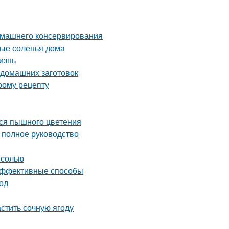
домашнего консервирования
ные соленья дома
изнь
 домашних заготовок
рому рецепту
ься пышного цветения
полное руководство
 солью
 эффективные способы
од
астить сочную ягоду