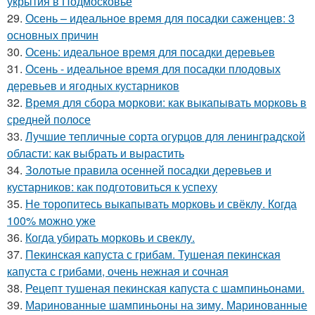
укрытия в Подмосковье
29.
Осень – идеальное время для посадки саженцев: 3
основных причин
30.
Осень: идеальное время для посадки деревьев
31.
Осень - идеальное время для посадки плодовых
деревьев и ягодных кустарников
32.
Время для сбора моркови: как выкапывать морковь в
средней полосе
33.
Лучшие тепличные сорта огурцов для ленинградской
области: как выбрать и вырастить
34.
Золотые правила осенней посадки деревьев и
кустарников: как подготовиться к успеху
35.
Не торопитесь выкапывать морковь и свёклу. Когда
100% можно уже
36.
Когда убирать морковь и свеклу.
37.
Пекинская капуста с грибам. Тушеная пекинская
капуста с грибами, очень нежная и сочная
38.
Рецепт тушеная пекинская капуста с шампиньонами.
39.
Маринованные шампиньоны на зиму. Маринованные