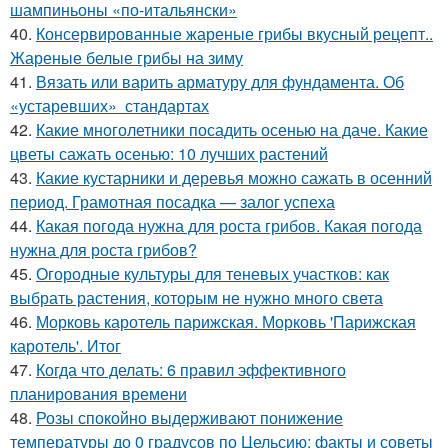
шампиньоны «по-итальянски»
40.
Консервированные жареные грибы вкусный рецепт..
Жареные белые грибы на зиму
41.
Вязать или варить арматуру для фундамента. Об
«устаревших» стандартах
42.
Какие многолетники посадить осенью на даче. Какие
цветы сажать осенью: 10 лучших растений
43.
Какие кустарники и деревья можно сажать в осенний
период. Грамотная посадка — залог успеха
44.
Какая погода нужна для роста грибов. Какая погода
нужна для роста грибов?
45.
Огородные культуры для теневых участков: как
выбрать растения, которым не нужно много света
46.
Морковь каротель парижская. Морковь 'Парижская
каротель'. Итог
47.
Когда что делать: 6 правил эффективного
планирования времени
48.
Розы спокойно выдерживают понижение
температуры до 0 градусов по Цельсию: факты и советы