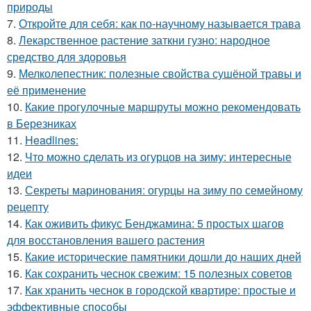
природы
7.
Откройте для себя: как по-научному называется трава
8.
Лекарственное растение заткни гузно: народное
средство для здоровья
9.
Мелколепестник: полезные свойства сушёной травы и
её применение
10.
Какие прогулочные маршруты можно рекомендовать
в Березниках
11.
Headlines:
12.
Что можно сделать из огурцов на зиму: интересные
идеи
13.
Секреты маринования: огурцы на зиму по семейному
рецепту
14.
Как оживить фикус Бенджамина: 5 простых шагов
для восстановления вашего растения
15.
Какие исторические памятники дошли до наших дней
16.
Как сохранить чеснок свежим: 15 полезных советов
17.
Как хранить чеснок в городской квартире: простые и
эффективные способы