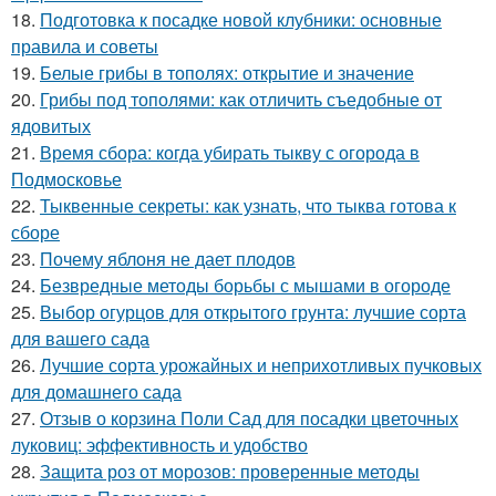
18.
Подготовка к посадке новой клубники: основные
правила и советы
19.
Белые грибы в тополях: открытие и значение
20.
Грибы под тополями: как отличить съедобные от
ядовитых
21.
Время сбора: когда убирать тыкву с огорода в
Подмосковье
22.
Тыквенные секреты: как узнать, что тыква готова к
сборе
23.
Почему яблоня не дает плодов
24.
Безвредные методы борьбы с мышами в огороде
25.
Выбор огурцов для открытого грунта: лучшие сорта
для вашего сада
26.
Лучшие сорта урожайных и неприхотливых пучковых
для домашнего сада
27.
Отзыв о корзина Поли Сад для посадки цветочных
луковиц: эффективность и удобство
28.
Защита роз от морозов: проверенные методы