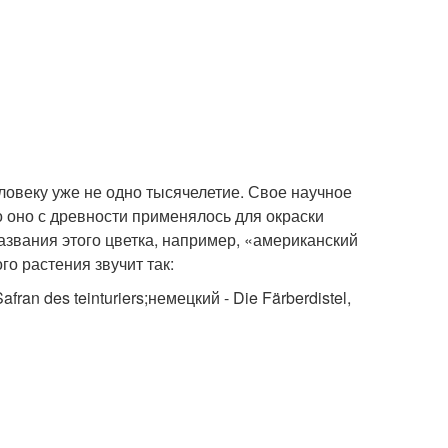
ловеку уже не одно тысячелетие. Свое научное
о оно с древности применялось для окраски
азвания этого цветка, например, «американский
о растения звучит так:
fran des teinturiers;немецкий - Die Färberdistel,