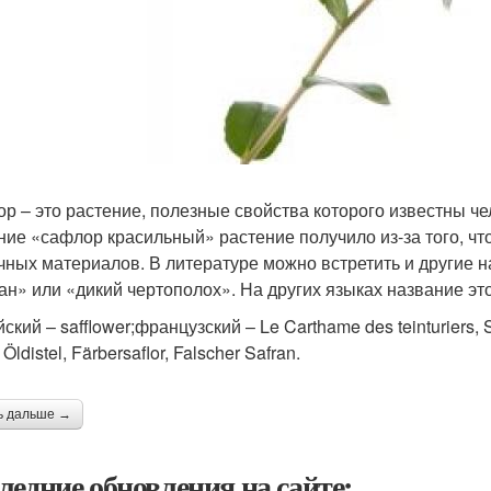
р – это растение, полезные свойства которого известны че
ние «сафлор красильный» растение получило из-за того, чт
чных материалов. В литературе можно встретить и другие н
н» или «дикий чертополох». На других языках название этог
ский – safflower;французский – Le Carthame des teinturiers, Sa
, Öldistel, Färbersaflor, Falscher Safran.
ь дальше →
ледние обновления на сайте: