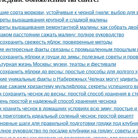
шие сорта моркови, устойчивые к черной гнили: выбор для
реты выращивания крупной и сладкой малины
реты выращивания ремонтантной малины: как собрать дво
каком расстоянии сажать малину: полное руководство
 сохранить свежесть яблок: проверенные методы
ие интересные факты связаны с промышленным прошлым 
 сохранить яблоки и груши до зимы: полезные советы и пр
ьтурная жизнь Москвы: музеи, театры и фестивали
 сохранить яблоки до весны: простые способы для долгого 
кие уникальные факты о Набережных Челнах могут удивить
мае сажаем хризантему мультифлора: секреты успешного 
к сохранить чеснок до весны: простой способ хранения в с
ень простой и надежный способ хранения чеснока
к хранить чеснок в домашних условиях всю зиму: простые
к приготовить идеальный соленый чеснок: простой рецепт
новные шаги для правильной подготовки грядки под клубни
лное руководство по посадке клубники на грядку: советы и
енью в саду: как правильно подготовить грядку для посадки