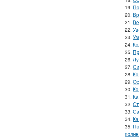
19.
По
20.
Вр
21.
Ве
22.
Ув
23.
Уз
24.
Ко
25.
Пр
26.
Лу
27.
Си
28.
Ко
29.
Ос
30.
Ко
31.
Ка
32.
Ст
33.
Са
34.
Ка
35.
По
полив