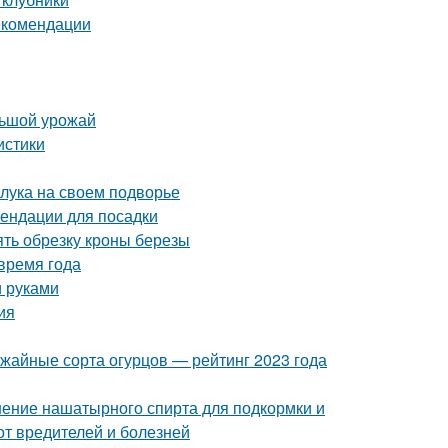
екомендации
льшой урожай
истики
 лука на своем подворье
ендации для посадки
ять обрезку кроны березы
время года
и руками
ия
ожайные сорта огурцов — рейтинг 2023 года
ение нашатырного спирта для подкормки и
от вредителей и болезней