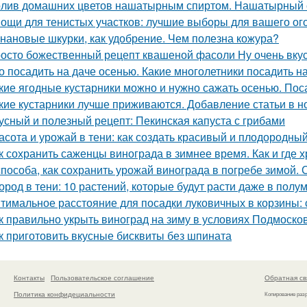
лив домашних цветов нашатырным спиртом. Нашатырный с
ощи для тенистых участков: лучшие выборы для вашего ог
нановые шкурки, как удобрение. Чем полезна кожура?
осто божественный рецепт квашеной фасоли Ну очень вку
о посадить на даче осенью. Какие многолетники посадить 
кие ягодные кустарники можно и нужно сажать осенью. Пос
кие кустарники лучше приживаются. Добавление статьи в н
усный и полезный рецепт: Пекинская капуста с грибами
асота и урожай в тени: как создать красивый и плодородны
к сохранить саженцы винограда в зимнее время. Как и где 
способа, как сохранить урожай винограда в погребе зимой.
ород в тени: 10 растений, которые будут расти даже в полу
тимальное расстояние для посадки луковичных в корзины
к правильно укрыть виноград на зиму в условиях Подмоско
к приготовить вкусные бисквиты без шпината
Контакты
Пользовательское соглашение
Обратная св
Политика конфидециальности
Копирование раз