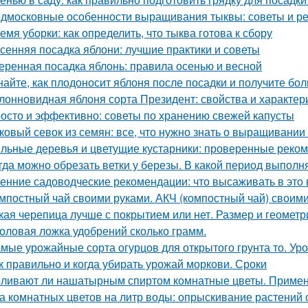
дмосковные особенности выращивания тыквы: советы и р
емя уборки: как определить, что тыква готова к сбору
сенняя посадка яблони: лучшие практики и советы
еренная посадка яблонь: правила осенью и весной
найте, как плодоносит яблоня после посадки и получите бо
лонновидная яблоня сорта Президент: свойства и характер
осто и эффективно: советы по хранению свежей капусты
ковый севок из семян: все, что нужно знать о выращивании
льные деревья и цветущие кустарники: проверенные реком
гда можно обрезать ветки у березы. В какой период выполн
енние садоводческие рекомендации: что высаживать в это 
мпостный чай своими руками. АКЧ (компостный чай) своим
кая черепица лучше с покрытием или нет. Размер и геометр
оловая ложка удобрений сколько грамм.
мые урожайные сорта огурцов для открытого грунта то. Ур
к правильно и когда убирать урожай моркови. Сроки
ливают ли нашатырным спиртом комнатные цветы. Примен
а комнатных цветов на литр воды: опрыскивание растений 