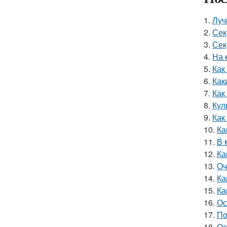
1.
Луч
2.
Сек
3.
Сек
4.
На 
5.
Как
6.
Как
7.
Как
8.
Кул
9.
Как
10.
Ка
11.
В 
12.
Ка
13.
Оч
14.
Ка
15.
Ка
16.
Ос
17.
По
18.
Ос