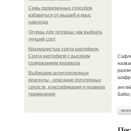
Семь проверенных способов
избавиться от мышей и крыс
навсегда
Огурцы для теплицы: как выбрать
лучший сорт
Крахмалистые сорта картофеля.
Сафло
Сорта картофеля с высоким
назва
содержанием крахмала
разли
Выбираем антигололедные
шафра
реагенты - описание популярных
англий
средств, классификация и правила
Saflor
применения
читат
Пос