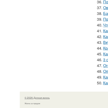
36.
По
37.
Ов
38.
Ба
39.
Пр
40.
Чт
41.
Ка
42.
Ка
43.
Вк
44.
Кр
45.
Ка
46.
3 
47.
Ог
48.
Оп
49.
Ка
50.
Ка
© 2026 Дачная жизнь
Жизнь за городом