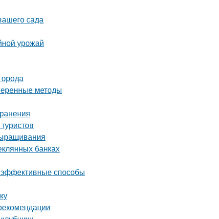
 вашего сада
йной урожай
города
оверенные методы
хранения
 туристов
выращивания
теклянных банках
 и эффективные способы
ку
 рекомендации
 клубники