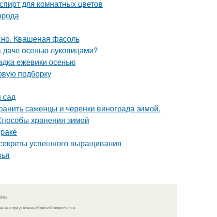
пирт для комнатных цветов
орода
сно. Квашеная фасоль
на даче осенью луковицами?
адка ежевики осенью
овую подборку
й сад
хранить саженцы и черенки винограда зимой.
 Способы хранения зимой
мраке
: секреты успешного выращивания
вья
язь
решено при указании обратной гиперссылки.