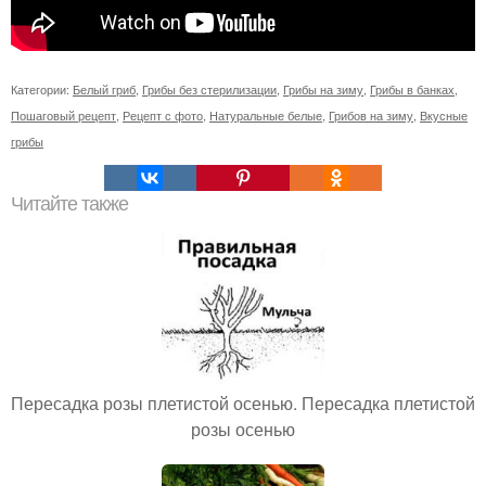
Категории:
Белый гриб
,
Грибы без стерилизации
,
Грибы на зиму
,
Грибы в банках
,
Пошаговый рецепт
,
Рецепт с фото
,
Натуральные белые
,
Грибов на зиму
,
Вкусные
грибы
Читайте также
Пересадка розы плетистой осенью. Пересадка плетистой
розы осенью