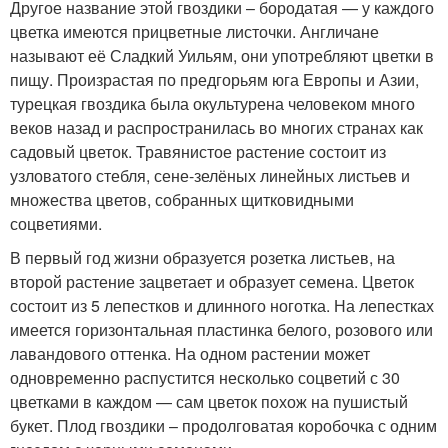
Другое название этой гвоздики – бородатая — у каждого
цветка имеются прицветные листочки. Англичане
называют её Сладкий Уильям, они употребляют цветки в
пищу. Произрастая по предгорьям юга Европы и Азии,
турецкая гвоздика была окультурена человеком много
веков назад и распространилась во многих странах как
садовый цветок. Травянистое растение состоит из
узловатого стебля, сене-зелёных линейных листьев и
множества цветов, собранных щитковидными
соцветиями.
В первый год жизни образуется розетка листьев, на
второй растение зацветает и образует семена. Цветок
состоит из 5 лепестков и длинного ноготка. На лепестках
имеется горизонтальная пластинка белого, розового или
лавандового оттенка. На одном растении может
одновременно распустится несколько соцветий с 30
цветками в каждом — сам цветок похож на пушистый
букет. Плод гвоздики – продолговатая коробочка с одним