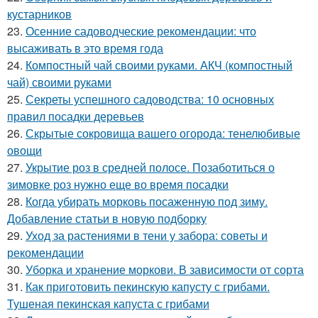
кустарников
23.
Осенние садоводческие рекомендации: что
высаживать в это время года
24.
Компостный чай своими руками. АКЧ (компостный
чай) своими руками
25.
Секреты успешного садоводства: 10 основных
правил посадки деревьев
26.
Скрытые сокровища вашего огорода: тенелюбивые
овощи
27.
Укрытие роз в средней полосе. Позаботиться о
зимовке роз нужно еще во время посадки
28.
Когда убирать морковь посаженную под зиму.
Добавление статьи в новую подборку
29.
Уход за растениями в тени у забора: советы и
рекомендации
30.
Уборка и хранение моркови. В зависимости от сорта
31.
Как приготовить пекинскую капусту с грибами.
Тушеная пекинская капуста с грибами