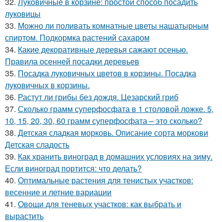
32.
Луковичные в корзине: простой способ посадить
луковицы
33.
Можно ли поливать комнатные цветы нашатырным
спиртом. Подкормка растений сахаром
34.
Какие декоративные деревья сажают осенью.
Правила осенней посадки деревьев
35.
Посадка луковичных цветов в корзины. Посадка
луковичных в корзины.
36.
Растут ли грибы без дождя. Цезарский гриб
37.
Сколько грамм суперфосфата в 1 столовой ложке. 5,
10, 15, 20, 30, 60 грамм суперфосфата – это сколько?
38.
Детская сладкая морковь. Описание сорта моркови
Детская сладость
39.
Как хранить виноград в домашних условиях на зиму.
Если виноград портится: что делать?
40.
Оптимальные растения для тенистых участков:
весенние и летние вариации
41.
Овощи для теневых участков: как выбрать и
вырастить