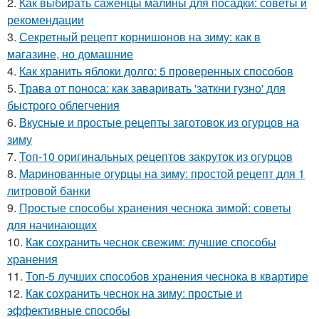
2.
Как выбирать саженцы малины для посадки: советы и
рекомендации
3.
Секретный рецепт корнишонов на зиму: как в
магазине, но домашние
4.
Как хранить яблоки долго: 5 проверенных способов
5.
Трава от поноса: как заваривать 'заткни гузно' для
быстрого облегчения
6.
Вкусные и простые рецепты заготовок из огурцов на
зиму
7.
Топ-10 оригинальных рецептов закруток из огурцов
8.
Маринованные огурцы на зиму: простой рецепт для 1
литровой банки
9.
Простые способы хранения чеснока зимой: советы
для начинающих
10.
Как сохранить чеснок свежим: лучшие способы
хранения
11.
Топ-5 лучших способов хранения чеснока в квартире
12.
Как сохранить чеснок на зиму: простые и
эффективные способы