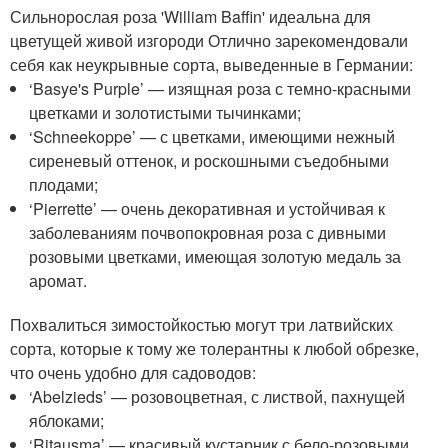
Сильнорослая роза 'William Baffin' идеальна для
цветущей живой изгороди Отлично зарекомендовали
себя как неукрывные сорта, выведенные в Германии:
‘Basye's Purple’ — изящная роза с темно-красными
цветками и золотистыми тычинками;
‘Schneekoppe’ — с цветками, имеющими нежный
сиреневый оттенок, и роскошными съедобными
плодами;
‘Pierrette’ — очень декоративная и устойчивая к
заболеваниям почвопокровная роза с дивными
розовыми цветками, имеющая золотую медаль за
аромат.
Похвалиться зимостойкостью могут три латвийских
сорта, которые к тому же толерантны к любой обрезке,
что очень удобно для садоводов:
‘Abelzieds’ — розовоцветная, с листвой, пахнущей
яблоками;
‘Ritausma’ — красивый кустарник с бело-розовыми