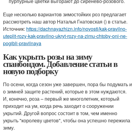
пурпурные цветки выгорают до сиренево-розового.
Еще несколько вариантов зимостойких роз предлагает
рассмотреть наш автор Наталья Гнатовская () в статье.
Источник:
https://dachnayazhizn.info/novosti/kak-pravilno-
uteplit-rozy-kak-pravilno-ukryt-rozy-na-zimu-chtoby-oni-ne-
pogibli-pravilnaya
Как укрыть розы на зиму
спанбондом. Добавление статьи в
новую подборку
По осени, когда сезон уже завершен, пора бы подумать и
о зимней защите растений, которые в этом нуждаются.
И, конечно, роза – первый же многолетник, который
приходит на ум, когда речь заходит о сооружении
укрытий. Другой вопрос состоит в том, чем именно
укрыть "королеву цветов", чтобы она успешно пережила
зиму.