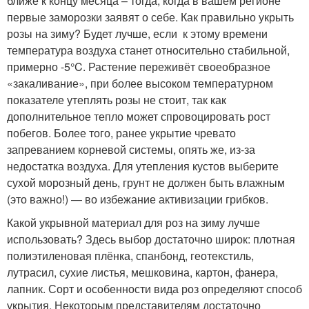
ближе к концу месяца – тогда, когда в вашем регионе
первые заморозки заявят о себе. Как правильно укрыть
розы на зиму? Будет лучше, если к этому времени
температура воздуха станет относительно стабильной,
примерно -5°C. Растение переживёт своеобразное
«закаливание», при более высоком температурном
показателе утеплять розы не стоит, так как
дополнительное тепло может спровоцировать рост
побегов. Более того, ранее укрытие чревато
запреванием корневой системы, опять же, из-за
недостатка воздуха. Для утепления кустов выберите
сухой морозный день, грунт не должен быть влажным
(это важно!) — во избежание активизации грибков.
Какой укрывной материал для роз на зиму лучше
использовать? Здесь выбор достаточно широк: плотная
полиэтиленовая плёнка, спанбонд, геотекстиль,
лутрасил, сухие листья, мешковина, картон, фанера,
лапник. Сорт и особенности вида роз определяют способ
укрытия. Некоторым представителям достаточно