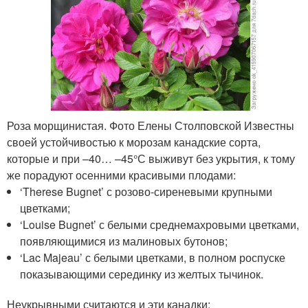
Роза морщинистая. Фото Елены Столповской Известны
своей устойчивостью к морозам канадские сорта,
которые и при –40… –45°С выживут без укрытия, к тому
же порадуют осенними красивыми плодами:
‘Therese Bugnet’ с розово-сиреневыми крупными
цветками;
‘Louise Bugnet’ с белыми среднемахровыми цветками,
появляющимися из малиновых бутонов;
‘Lac Majeau’ с белыми цветками, в полном роспуске
показывающими серединку из желтых тычинок.
Неукрывными считаются и эти канадки: