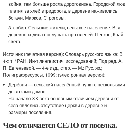
война, тем больше росла дороговизна. Городской люд
платил за хлеб втридорога, в деревне наживались
богачи. Марков, Строговы.
3. собир. Сельские жители, сельское население. Вся
деревня ходила послушать про оленей. Песков, Край
света.
Источник (печатная версия): Словарь русского языка: В
4-х т. / РАН, Ин-т лингвистич. исследований; Под ред. А.
П. Евгеньевой. — 4-е изд., стер. — М.: Рус. яз.;
Полиграфресурсы, 1999; (электронная версия):
Дере́вня — сельский населённый пункт с несколькими
десятками домов.
На начало XX века основным отличием деревни от
села являлись отсутствие церкви в деревне и
размеры поселения.
Чем отличается СЕЛО от поселка.