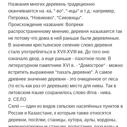
Названия многих деревень традиционно
оканчиваются на -ка, "-во", "-ицы" и т.д.: например,
Петровка, "Новиково", "Сиковицы".
Происхождение названия: Вопреки
распространенному мнению, деревня называется так
не потому что дома в ней раньше были деревянные.
В значении крестьянское селение слово деревня
стало употребляться в XVII-XVIII вв. До того оно
означало двор, а еще раньше - пахотное поле. В
литературном памятнике XVI в. - "Домострое" - можно
встретить выражение "пахать деревню". А самое
древнее значение деревни - это очищенное от леса
(то есть как раз от деревьев) место для нивы. Так в
литовском языке сохранилось слово dirva - нива.
2. СЕЛО
Село́ — один из видов сельских населённых пунктов в
России и Казахстане, к которым также относятся
деревни, посёлки, станицы, хутора, аулы, кордоны,
железнодорожные станции, полустанки, разъезды и