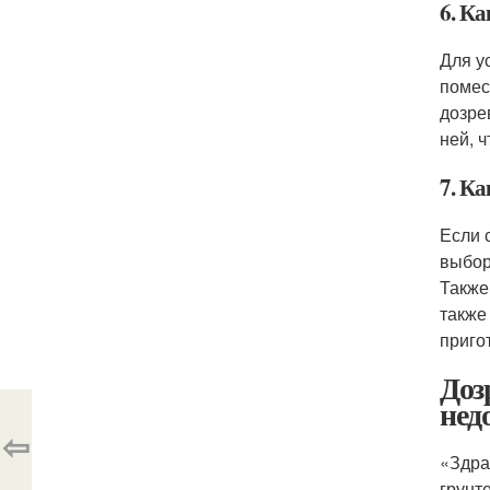
6. К
Для у
помес
дозре
ней, 
7. Ка
Если 
выбор
Также
также
приго
Доз
нед
⇦
«Здра
грунт