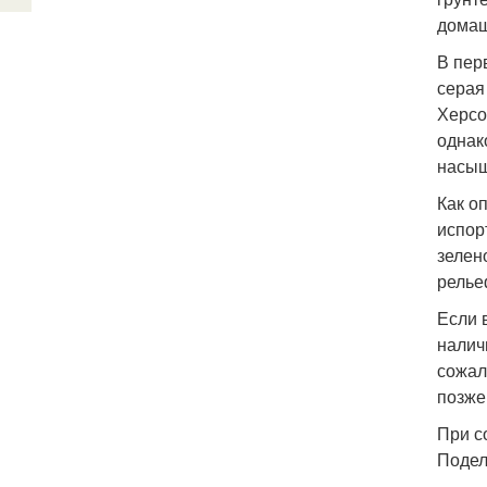
домаш
В пер
серая
Херсо
однак
насыщ
Как о
испор
зелен
релье
Если 
налич
сожал
позже
При с
Подел