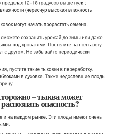
 пределах 12–18 градусов выше нуля;
 влажности (чересчур высокая влажность
ыковок могут начать прорастать семена.
а сможете сохранить урожай до зимы или даже
квы под кроватями. Постелите на пол газету
уг с другом. Не забывайте периодически
ия, пустите такие тыковки в переработку.
 яблоками в духовке. Также недоспевшие плоды
орицу.
сторожно – тыква может
 распознать опасность?
е и на каждом рынке. Эти плоды имеют очень
ными.