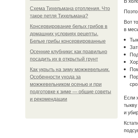
В хол
Схема Тихельмана отопления. Что
Поэто
такое петля Тихельмана?
Вот т
Консервирование белых грибов в
в мес
домашних условиях рецепты.
Тык
Белые грибы консервированные
Зат
Осенние клубники: как правильно
Под
посадить их в открытый грунт
Хор
Пом
Как укрыть на зиму можжевельник.
Пор
Особенности ухода за
сро
можжевельником осенью и при
подготовке к зиме — общие советы
Если 
и рекомендации
тыкву
и уби
Кстат
подсу