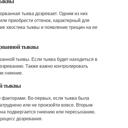
 тыквы
сорванная тыква дозревает. Одним из них
 или приобрести оттенок, характерный для
ие хвостика тыквы и появление трещин на ее
сорванной тыквы
анной тыквы. Если тыква будет находиться в
 дозреванию. Также важно контролировать
и гниение.
ой тыквы
 факторами. Во-первых, если тыква была
затруднено или не произойти вовсе. Вторым
она подвергается гниению или пересыханию.
роцесс дозревания.