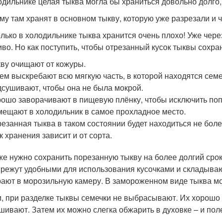
одильнике целая тыква могла бы храниться довольно долго,
му там хранят в основном тыкву, которую уже разрезали и 
олько в холодильнике тыква хранится очень плохо! Уже чер
иво. Но как поступить, чтобы отрезанный кусок тыквы сохр
ву очищают от кожуры.
ем выскребают всю мягкую часть, в которой находятся семе
сушивают, чтобы она не была мокрой.
ошо заворачивают в пищевую плёнку, чтобы исключить поп
ещают в холодильник в самое прохладное место.
езанная тыква в таком состоянии будет находиться не боле
к хранения зависит и от сорта.
же нужно сохранить порезанную тыкву на более долгий срок
 режут удобными для использования кусочками и складыва
рают в морозильную камеру. В замороженном виде тыква м
и, при разделке тыквы семечки не выбрасывают. Их хорошо
шивают. Затем их можно слегка обжарить в духовке – и пол