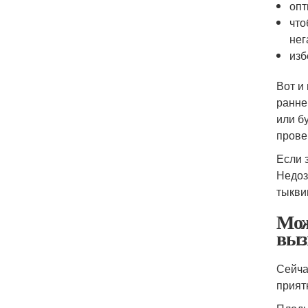
опт
что
нег
изб
Вот и
ранне
или б
прове
Если 
Недоз
тыкви
Мож
выз
Сейча
прият