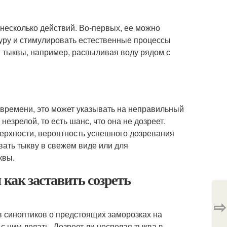
несколько действий. Во-первых, ее можно
туру и стимулировать естественные процессы
 тыквы, например, распыливая воду рядом с
 времени, это может указывать на неправильный
езрелой, то есть шанс, что она не дозреет.
ерхности, вероятность успешного дозревания
вать тыкву в свежем виде или для
квы.
 как заставить созреть
⇨
в синоптиков о предстоящих заморозках на
 с ним делать. Дозреет ли неспелая тыква в