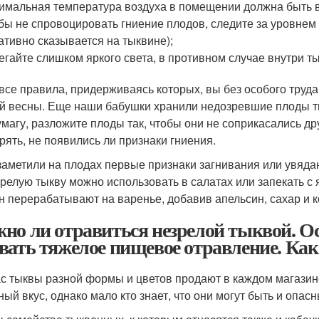
имальная температура воздуха в помещении должна быть в
бы не спровоцировать гниение плодов, следите за уровнем
ативно сказывается на тыквине);
егайте слишком яркого света, в противном случае внутри т
 все правила, придерживаясь которых, вы без особого труд
й весны. Еще наши бабушки хранили недозревшие плоды ты
умагу, разложите плоды так, чтобы они не соприкасались др
рять, не появились ли признаки гниения.
заметили на плодах первые признаки загнивания или увядан
релую тыкву можно использовать в салатах или запекать с
н перерабатывают на варенье, добавив апельсин, сахар и к
но ли отравиться незрелой тыквой. О
вать тяжелое пищевое отравление. Как
с тыквы разной формы и цветов продают в каждом магазин
ный вкус, однако мало кто знает, что они могут быть и опас