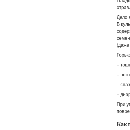
Плоды
отрав
Дело 
В кул
содер
семен
(даже
Горьк
– тош
– рво
– спа
– диа
При у
повре
Как 