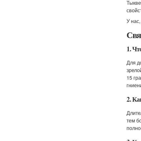
Тыкве
свойс
У нас
Свя
1. Ч
Для д
зрело
15 гр
гниен
2. К
Длите
тем б
полно