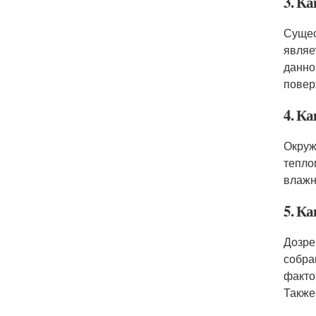
3. К
Сущес
являе
данно
повер
4. К
Окруж
тепло
влажн
5. К
Дозре
собра
факто
Также