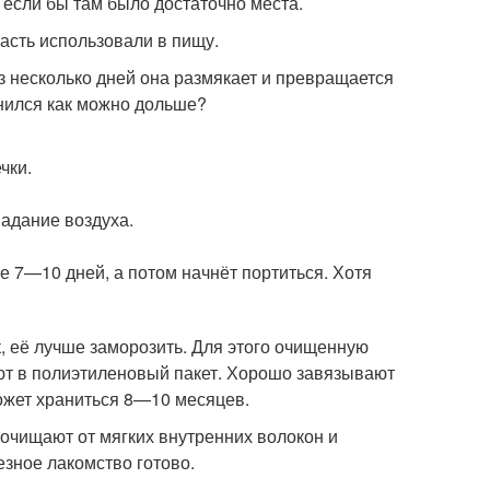
 если бы там было достаточно места.
часть использовали в пищу.
ез несколько дней она размякает и превращается
анился как можно дольше?
чки.
адание воздуха.
е 7—10 дней, а потом начнёт портиться. Хотя
, её лучше заморозить. Для этого очищенную
ют в полиэтиленовый пакет. Хорошо завязывают
ожет храниться 8—10 месяцев.
 очищают от мягких внутренних волокон и
езное лакомство готово.