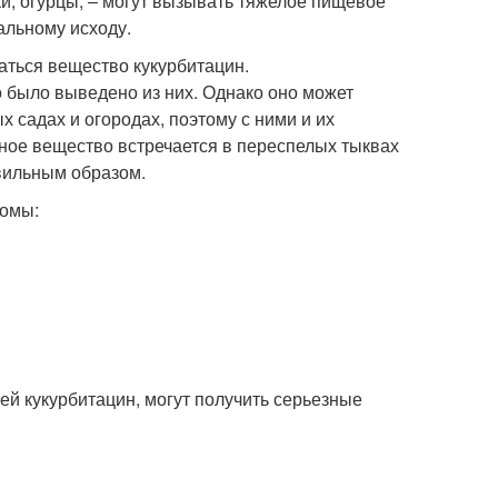
и, огурцы, – могут вызывать тяжелое пищевое
альному исходу.
жаться вещество кукурбитацин.
о было выведено из них. Однако оно может
 садах и огородах, поэтому с ними и их
ное вещество встречается в переспелых тыквах
авильным образом.
томы:
й кукурбитацин, могут получить серьезные