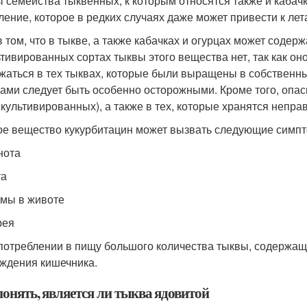
 семейства тыквенных, к которым относятся также и кабачк
ление, которое в редких случаях даже может привести к лет
в том, что в тыкве, а также кабачках и огурцах может содер
ьтивированных сортах тыквы этого вещества нет, так как он
жаться в тех тыквах, которые были выращены в собственных
ами следует быть особенно осторожными. Кроме того, опас
 культивированных), а также в тех, которые хранятся непр
ое вещество кукурбитацин может вызвать следующие симп
нота
та
змы в животе
рея
потреблении в пищу большого количества тыквы, содержаще
ждения кишечника.
понять, является ли тыква ядовитой