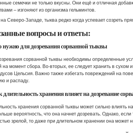
нные семечки не только вкусны. Они ещё и отличная добав
твами – изгоняют из организма гельминтов.
, на Северо-Западе, тыква редко когда успевает созреть пря
занные вопросы и ответы:
то нужно для дозревания сорванной тыквы
озревания сорванной тыквы необходимы определенные усл
й на момент сбора. Во-вторых, ее следует хранить в сухом 
адусов Цельсия. Важно также избегать повреждений на пов
ию и распаду.
ак длительность хранения влияет на дозревание сор
льность хранения сорванной тыквы может сильно влиять на
ольше вероятность, что она начнет дозревать. Однако, есл
стью зрелой, то даже при длительном хранении она может н