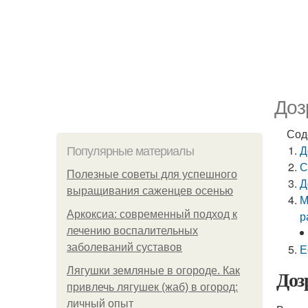
Доз
Сод
Д
Популярные материалы
С
Полезные советы для успешного
Д
выращивания саженцев осенью
М
Аркоксиа: современный подход к
р
лечению воспалительных
заболеваний суставов
Е
Лягушки земляные в огороде. Как
Доз
привлечь лягушек (жаб) в огород:
личный опыт