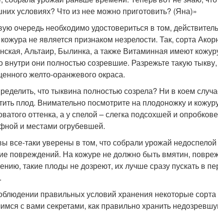
них условиях? Что из нее можно приготовить? (Яна)»
вую очередь необходимо удостовериться в том, действитель
 кожура не является признаком незрелости. Так, сорта Акор
нская, Альтаир, Былинка, а также Витаминная имеют кожуру
о внутри они полностью созревшие. Разрежьте такую тыкву, 
енного желто-оранжевого окраса.
пределить, что тыквина полностью созрела? Ни в коем случа
тить плод. Внимательно посмотрите на плодоножку и кожур
оватого оттенка, а у спелой – слегка подсохшей и опробков
фной и местами огрубевшей.
вы все-таки уверены в том, что собрали урожай недоспело
ие повреждений. На кожуре не должно быть вмятин, поврежд
ению, такие плоды не дозреют, их лучше сразу пускать в п
.
облюдении правильных условий хранения некоторые сорта 
имся с вами секретами, как правильно хранить недозревшу