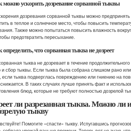
ак можно ускорить дозревание сорванной тыквы
скорения дозревания сорванной тыквы можно предпринять 
тить в теплое и солнечное место, чтобы повысить темпера
вания. Также можно попытаться повысить влажность вокруг
чтобы предотвратить пересыхание.
к определить, что сорванная тыква не дозреет
сорванная тыква не дозревает в течение продолжительного
 и сбор тыквы. Если тыква была собрана слишком рано или н
, если тыква подверглась повреждению или гниению на пов
 снижается. В таких случаях лучше принять факт и использо
товления блюд, которые не требуют полностью дозрелой ты
реет ли разрезанная тыква. Можно ли и
озрелую тыкву
вствуйте! Помогите «спасти» тыкву. Испугавшись прогнозо
е, собрала урожай раньше времени. Теперь вот не знаю, что