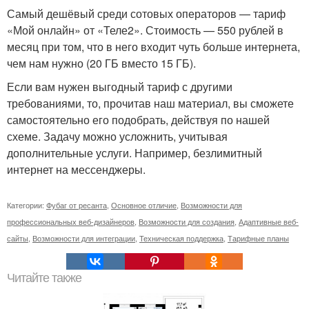
Самый дешёвый среди сотовых операторов — тариф
«Мой онлайн» от «Теле2». Стоимость — 550 рублей в
месяц при том, что в него входит чуть больше интернета,
чем нам нужно (20 ГБ вместо 15 ГБ).
Если вам нужен выгодный тариф с другими
требованиями, то, прочитав наш материал, вы сможете
самостоятельно его подобрать, действуя по нашей
схеме. Задачу можно усложнить, учитывая
дополнительные услуги. Например, безлимитный
интернет на мессенджеры.
Категории:
Фубаг от ресанта
,
Основное отличие
,
Возможности для
профессиональных веб-дизайнеров
,
Возможности для создания
,
Адаптивные веб-
сайты
,
Возможности для интеграции
,
Техническая поддержка
,
Тарифные планы
Читайте также