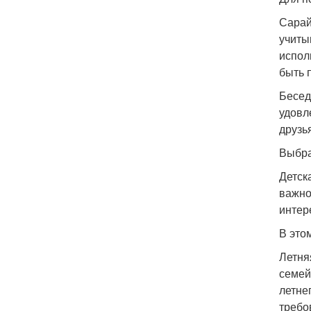
Сарай
учиты
испол
быть 
Бесед
удовл
друзь
Выбра
Детск
важно
интер
В это
Летня
семей
летне
требо