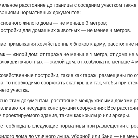
альное расстояние до границы с соседним участком также с
ваниями нормативных документов:
основного жилого дома — не меньше 3 метров;
постройки для домашних животных — не менее 4 метров.
чае примыкания хозяйственных блоков к дому, расстояние и
аж — жилой дом: от гаража не меньше 1 метра, от дома не 
блок для животных — жилой дом: от хозблока не меньше 4 м
хозяйственные постройки, такие как гараж, размещены по о
ра, то необходимо сооружать скат крыши так, чтобы при ст
него участка.
сно этим документам, расстояние между жилыми домами рас
авливаются несущие конструкции сооружения: Все рассто
м проектируемого здания, таким как крыльцо или эркеры.
ет соблюдать следующие нормативы при размещении строен
жилого дома до уличного душа, уборной или бани — не мень