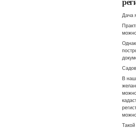
рег
Дача 
Практ
можно
Однак
постр
докум
Садов
В наш
желан
можно
кадас
регис
можно
Такой