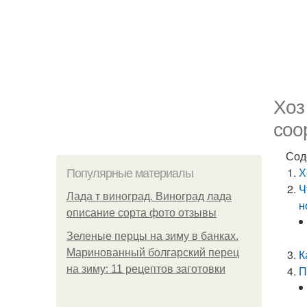
Хоз
соо
Сод
Х
Популярные материалы
Ч
Лада т виноград. Виноград лада
н
описание сорта фото отзывы
Зеленые перцы на зиму в банках.
Маринованный болгарский перец
К
на зиму: 11 рецептов заготовки
П