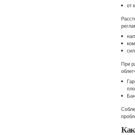
от 
Расст
регла
нап
ком
сил
При р
облег
Гар
пло
Бан
Соблю
пробл
Как