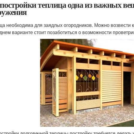
 постройки теплица одна из важных в
ружения
ца необходима для заядлых огородников. Можно возвести ка
днем варианте стоит позаботиться о возможности проветри
остройки долговечной теплицы постройку требуется делать