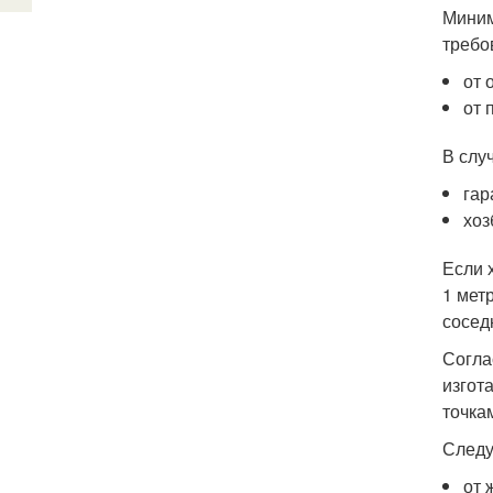
Миним
требо
от 
от 
В слу
гар
хоз
Если 
1 мет
сосед
Согла
изгот
точка
Следу
от 