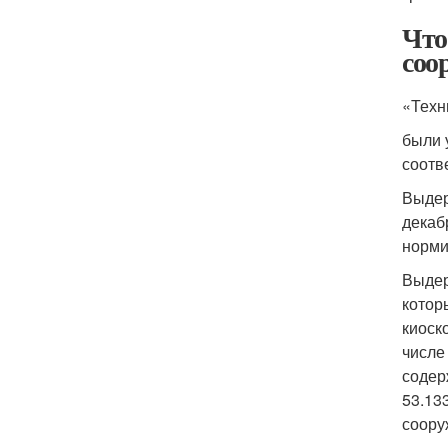
Что
соо
«Техн
были 
соотв
Выдер
декаб
норми
Выдер
котор
киоск
числе
содер
53.13
соору