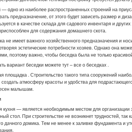
 — одно из наиболее распространенных строений на приуса
вать предназначение, от этого будет зависеть размер и ди
ьзуется в качестве склада для садового инвентаря и других
приспособлен для содержания домашнего скота.
ка не имеет важного хозяйственного предназначения и носи
етворяя эстетические потребности хозяев. Однако она може
ями, поэтому важно, чтобы беседка была не только красивой
ть вариант беседки можете тут – все о беседках .
ая площадка . Строительство такого типа сооружений наибо
 создать атмосферу красоты и удобства для подрастающего 
есен малышам.
м
я кухня — является необходимым местом для организации за
ный стол. При строительстве не возникнет трудностей, так 
го дачного домика. Тем не менее к заливке фундамента и 
вания.