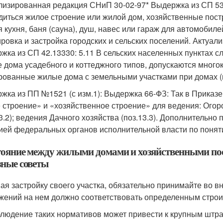
лизированная редакция СНиП 30-02-97* Выдержка из СП 53.
диться жилое строение или жилой дом, хозяйственные пост
я кухня, баня (сауна), душ, навес или гараж для автомобил
ровка и застройка городских и сельских поселений. Актуал
жка из СП 42.13330: 5.11 В сельских населенных пунктах 
 дома усадебного и коттеджного типов, допускаются мног
рованные жилые дома с земельными участками при домах (к
жка из ПП №1521 (с изм.1): Выдержка 66-ФЗ: Так в Приказ
 строение» и «хозяйственное строение» для ведения: Огоро
13.2); ведения Дачного хозяйства (поз.13.3). Дополнительн
ией федеральных органов исполнительной власти по понят
тояние между жилыми домами и хозяйственными по
зные советы
ая застройку своего участка, обязательно принимайте во в
жений на нем должно соответствовать определенным стро
людение таких нормативов может привести к крупным штр