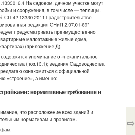
13330: 6.4 На садовом, дачном участке могут
ройки и сооружения, в том числе — теплицы,
ей. СП 42.13330.2011 Градостроительство.
изированная редакция СНиП 2.07.01-89*
следует предусматривать преимущественно
оквартирные малоэтажные жилые дома,
вартирах) (приложение Д).
е содержится упоминание о «некапитальное
дничества (поз.13.1); ведения Садоводчества
о предлагаю ознакомиться с официальной
ию «строение», а именно:
стройками: нормативные требования и
нимание, что расположение всех зданий и
ительным нормативам и правилам.
⇨
афам.