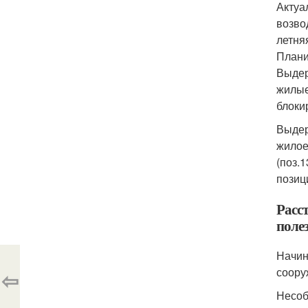
Актуа
возво
летня
Плани
Выдер
жилые
блоки
Выдер
жилое
(поз.
позиц
Расс
поле
Начин
соору
⇦
Несоб