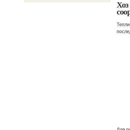
Хоз
соо
Тепли
после
Для п