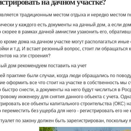
истрировать на дачном участке?
является традиционным местом отдыха и нередко местом п
ически у каждого есть документы на дачный дом, а если дом
 скорее в рамках дачной амнистии узаконить его, обративш
о кроме дома на дачном участке могут располагаться иные с
ойки и т.д. И встает резонный вопрос, стоит ли обращаться
ентов на эти строения?
ый дом рекомендуем поставить на учет
ей практике были случаи, когда люди обращались по повод
ие оформить все что стоит на участке в собственность мы 
 быстро снести, а документы на него будут числиться в Рос
тровому инженеру для снятия данного объекта с учета. Одн
трировать все объекты капитального строительства (ОКС) н
 переместить без ущерба для него - регистрировать его не 
 туалет по закону должен быть зарегистрирован, поскольку