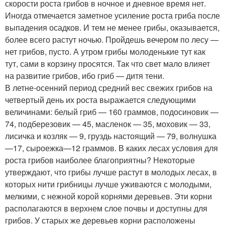
скорости роста грибов в ночное и дневное время нет.
Иногда отмечается заметное усиление роста гриба после
выпадения осадков. И тем не менее грибы, оказывается,
более всего растут ночью. Пройдешь вечером по лесу —
нет грибов, пусто. А утром грибы молоденькие тут как
тут, сами в корзину просятся. Так что свет мало влияет
на развитие грибов, ибо гриб — дитя тени.
В летне-осенний период средний вес свежих грибов на
четвертый день их роста выражается следующими
величинами: белый гриб — 160 граммов, подосиновик —
74, подберезовик — 45, масленок — 35, моховик — 33,
лисичка и козляк — 9, груздь настоящий — 79, волнушка
—17, сыроежка—12 граммов. В каких лесах условия для
роста грибов наиболее благоприятны? Некоторые
утверждают, что грибы лучше растут в молодых лесах, в
которых нити грибницы лучше уживаются с молодыми,
мелкими, с нежной корой корнями деревьев. Эти корни
располагаются в верхнем слое почвы и доступны для
грибов. У старых же деревьев корни расположены